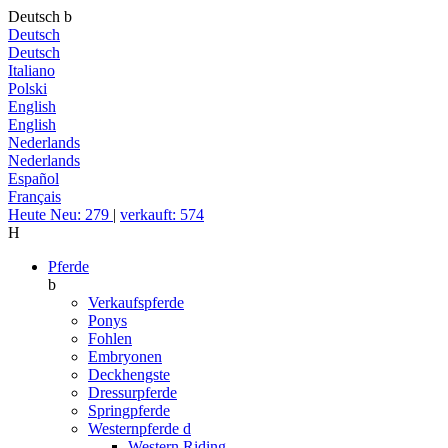
Deutsch
b
Deutsch
Deutsch
Italiano
Polski
English
English
Nederlands
Nederlands
Español
Français
Heute Neu: 279
|
verkauft: 574
H
Pferde
b
Verkaufspferde
Ponys
Fohlen
Embryonen
Deckhengste
Dressurpferde
Springpferde
Westernpferde
d
Western Riding