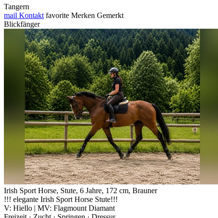
Tangern
mail
Kontakt
favorite
Merken
Gemerkt
Blickfänger
Irish Sport Horse, Stute, 6 Jahre, 172 cm, Brauner
!!! elegante Irish Sport Horse Stute!!!
V: Hiello | MV: Flagmount Diamant
Freizeit · Zucht · Springen · Dressur