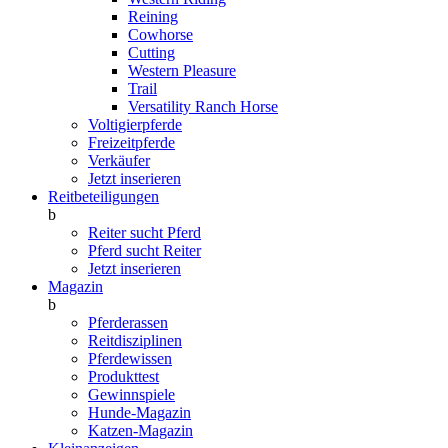
Reining
Cowhorse
Cutting
Western Pleasure
Trail
Versatility Ranch Horse
Voltigierpferde
Freizeitpferde
Verkäufer
Jetzt inserieren
Reitbeteiligungen
b
Reiter sucht Pferd
Pferd sucht Reiter
Jetzt inserieren
Magazin
b
Pferderassen
Reitdisziplinen
Pferdewissen
Produkttest
Gewinnspiele
Hunde-Magazin
Katzen-Magazin