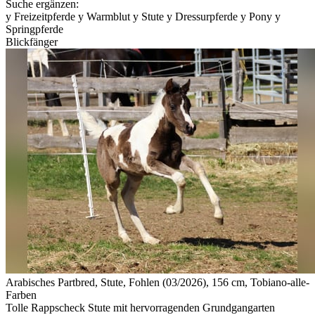
Suche ergänzen:
y
Freizeitpferde
y
Warmblut
y
Stute
y
Dressurpferde
y
Pony
y
Springpferde
Blickfänger
Arabisches Partbred, Stute, Fohlen (03/2026), 156 cm, Tobiano-alle-
Farben
Tolle Rappscheck Stute mit hervorragenden Grundgangarten