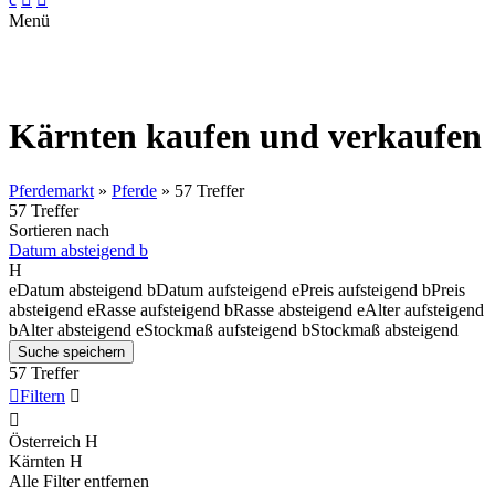
Menü
Kärnten kaufen und verkaufen
Pferdemarkt
»
Pferde
»
57 Treffer
57 Treffer
Sortieren nach
Datum absteigend
b
H
e
Datum absteigend
b
Datum aufsteigend
e
Preis aufsteigend
b
Preis
absteigend
e
Rasse aufsteigend
b
Rasse absteigend
e
Alter aufsteigend
b
Alter absteigend
e
Stockmaß aufsteigend
b
Stockmaß absteigend
Suche speichern
57 Treffer

Filtern


Österreich
H
Kärnten
H
Alle Filter entfernen