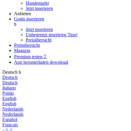
Hundemarkt
Jetzt inserieren
Anbieten
Gratis inserieren
b
Jetzt inserieren
Unbegrenzt inserieren
Tipp!
Preisübersicht
Preisübersicht
Magazin
Premium testen

App herunterladen
download
Deutsch
b
Deutsch
Deutsch
Italiano
Polski
English
English
Nederlands
Nederlands
Español
Français
c

