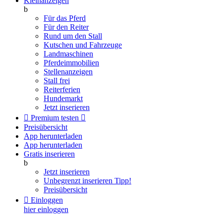
Kleinanzeigen
b
Für das Pferd
Für den Reiter
Rund um den Stall
Kutschen und Fahrzeuge
Landmaschinen
Pferdeimmobilien
Stellenanzeigen
Stall frei
Reiterferien
Hundemarkt
Jetzt inserieren

Premium testen

Preisübersicht
App herunterladen
App herunterladen
Gratis inserieren
b
Jetzt inserieren
Unbegrenzt inserieren
Tipp!
Preisübersicht

Einloggen
hier einloggen