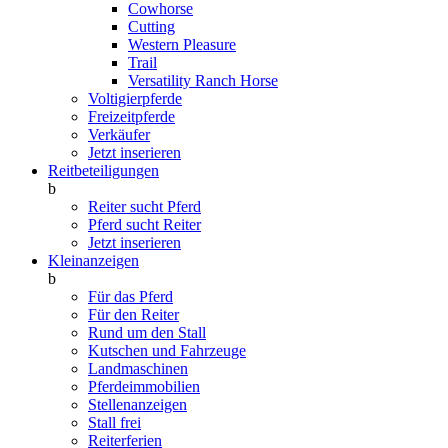
Cowhorse
Cutting
Western Pleasure
Trail
Versatility Ranch Horse
Voltigierpferde
Freizeitpferde
Verkäufer
Jetzt inserieren
Reitbeteiligungen
b
Reiter sucht Pferd
Pferd sucht Reiter
Jetzt inserieren
Kleinanzeigen
b
Für das Pferd
Für den Reiter
Rund um den Stall
Kutschen und Fahrzeuge
Landmaschinen
Pferdeimmobilien
Stellenanzeigen
Stall frei
Reiterferien