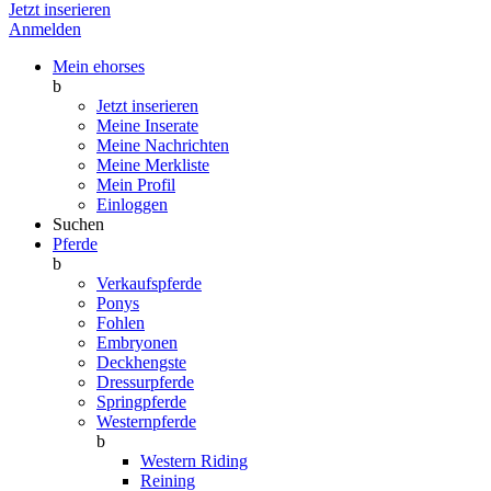
Jetzt inserieren
Anmelden
Mein ehorses
b
Jetzt inserieren
Meine Inserate
Meine Nachrichten
Meine Merkliste
Mein Profil
Einloggen
Suchen
Pferde
b
Verkaufspferde
Ponys
Fohlen
Embryonen
Deckhengste
Dressurpferde
Springpferde
Westernpferde
b
Western Riding
Reining