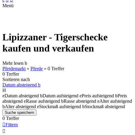
Menü
Lipizzaner - Tigerschecke
kaufen und verkaufen
Mehr lesen
b
Pferdemarkt
»
Pferde
»
0 Treffer
0 Treffer
Sortieren nach
Datum absteigend
b
H
e
Datum absteigend
b
Datum aufsteigend
e
Preis aufsteigend
b
Preis
absteigend
e
Rasse aufsteigend
b
Rasse absteigend
e
Alter aufsteigend
b
Alter absteigend
e
Stockmaß aufsteigend
b
Stockmaß absteigend
Suche speichern
0 Treffer

Filtern
