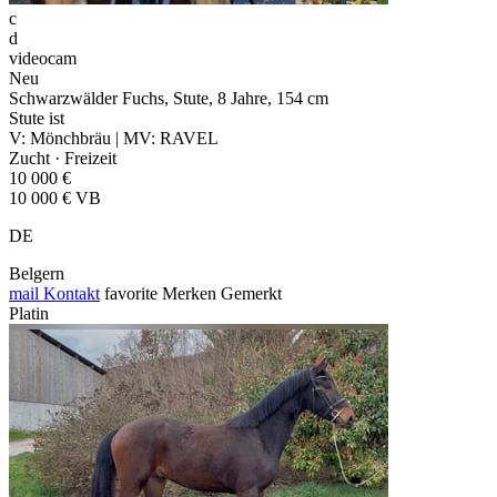
c
d
videocam
Neu
Schwarzwälder Fuchs, Stute, 8 Jahre, 154 cm
Stute ist
V: Mönchbräu | MV: RAVEL
Zucht · Freizeit
10 000 €
10 000 € VB
DE
Belgern
mail
Kontakt
favorite
Merken
Gemerkt
Platin