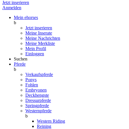
Jetzt inserieren
Anmelden
Mein ehorses
b
Jetzt inserieren
Meine Inserate
Meine Nachrichten
Meine Merkliste
Mein Profil
Einloggen
Suchen
Pferde
b
Verkaufspferde
Ponys
Fohlen
Embryonen
Deckhengste
Dressurpferde
Springpferde
Westernpferde
b
Western Riding
Reining