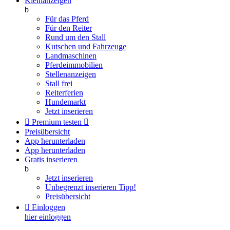
Kleinanzeigen
b
Für das Pferd
Für den Reiter
Rund um den Stall
Kutschen und Fahrzeuge
Landmaschinen
Pferdeimmobilien
Stellenanzeigen
Stall frei
Reiterferien
Hundemarkt
Jetzt inserieren

Premium testen

Preisübersicht
App herunterladen
App herunterladen
Gratis inserieren
b
Jetzt inserieren
Unbegrenzt inserieren
Tipp!
Preisübersicht

Einloggen
hier einloggen