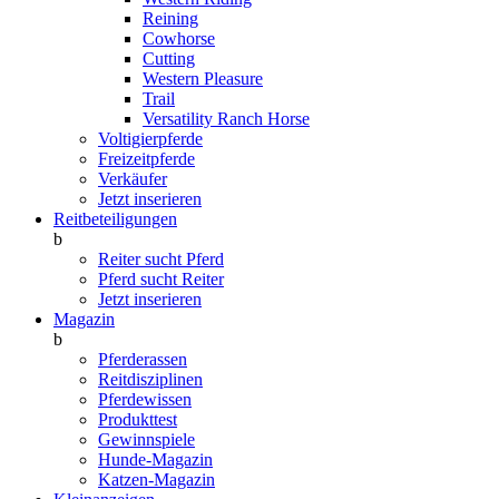
Reining
Cowhorse
Cutting
Western Pleasure
Trail
Versatility Ranch Horse
Voltigierpferde
Freizeitpferde
Verkäufer
Jetzt inserieren
Reitbeteiligungen
b
Reiter sucht Pferd
Pferd sucht Reiter
Jetzt inserieren
Magazin
b
Pferderassen
Reitdisziplinen
Pferdewissen
Produkttest
Gewinnspiele
Hunde-Magazin
Katzen-Magazin