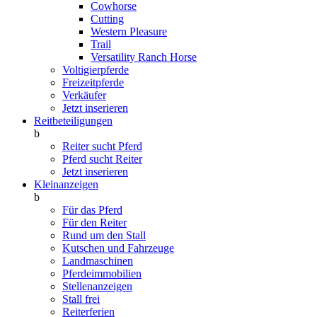
Cowhorse
Cutting
Western Pleasure
Trail
Versatility Ranch Horse
Voltigierpferde
Freizeitpferde
Verkäufer
Jetzt inserieren
Reitbeteiligungen
b
Reiter sucht Pferd
Pferd sucht Reiter
Jetzt inserieren
Kleinanzeigen
b
Für das Pferd
Für den Reiter
Rund um den Stall
Kutschen und Fahrzeuge
Landmaschinen
Pferdeimmobilien
Stellenanzeigen
Stall frei
Reiterferien