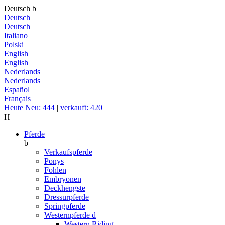
Deutsch
b
Deutsch
Deutsch
Italiano
Polski
English
English
Nederlands
Nederlands
Español
Français
Heute Neu: 444
|
verkauft: 420
H
Pferde
b
Verkaufspferde
Ponys
Fohlen
Embryonen
Deckhengste
Dressurpferde
Springpferde
Westernpferde
d
Western Riding