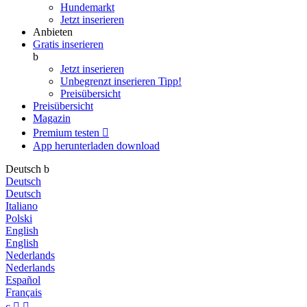
Hundemarkt
Jetzt inserieren
Anbieten
Gratis inserieren
b
Jetzt inserieren
Unbegrenzt inserieren
Tipp!
Preisübersicht
Preisübersicht
Magazin
Premium testen

App herunterladen
download
Deutsch
b
Deutsch
Deutsch
Italiano
Polski
English
English
Nederlands
Nederlands
Español
Français
c

