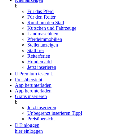
Kleinanzeigen
b
Für das Pferd
Für den Reiter
Rund um den Stall
Kutschen und Fahrzeuge
Landmaschinen
Pferdeimmobilien
Stellenanzeigen
Stall frei
Reiterferien
Hundemarkt
Jetzt inserieren

Premium testen

Preisübersicht
App herunterladen
App herunterladen
Gratis inserieren
b
Jetzt inserieren
Unbegrenzt inserieren
Tipp!
Preisübersicht

Einloggen
hier einloggen