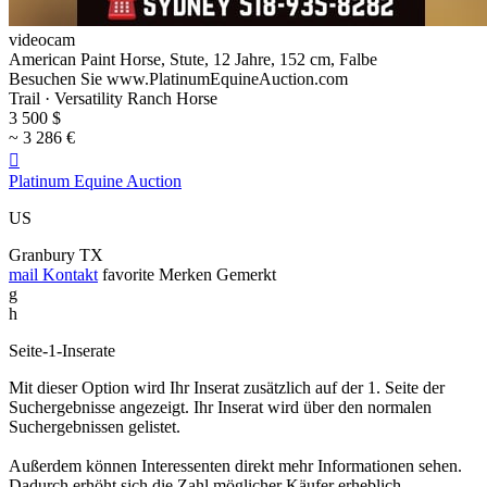
videocam
American Paint Horse, Stute, 12 Jahre, 152 cm, Falbe
Besuchen Sie www.PlatinumEquineAuction.com
Trail · Versatility Ranch Horse
3 500 $
~ 3 286 €

Platinum Equine Auction
US
Granbury TX
mail
Kontakt
favorite
Merken
Gemerkt
g
h
Seite-1-Inserate
Mit dieser Option wird Ihr Inserat zusätzlich auf der 1. Seite der
Suchergebnisse angezeigt. Ihr Inserat wird über den normalen
Suchergebnissen gelistet.
Außerdem können Interessenten direkt mehr Informationen sehen.
Dadurch erhöht sich die Zahl möglicher Käufer erheblich.