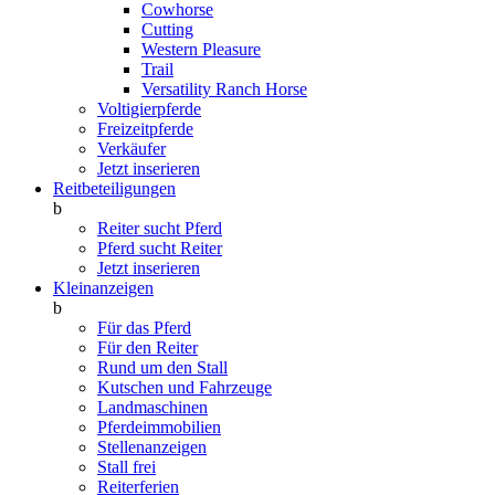
Cowhorse
Cutting
Western Pleasure
Trail
Versatility Ranch Horse
Voltigierpferde
Freizeitpferde
Verkäufer
Jetzt inserieren
Reitbeteiligungen
b
Reiter sucht Pferd
Pferd sucht Reiter
Jetzt inserieren
Kleinanzeigen
b
Für das Pferd
Für den Reiter
Rund um den Stall
Kutschen und Fahrzeuge
Landmaschinen
Pferdeimmobilien
Stellenanzeigen
Stall frei
Reiterferien