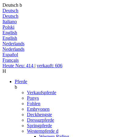
Deutsch
b
Deutsch
Deutsch
Italiano
Polski
English
English
Nederlands
Nederlands
Español
Français
Heute Neu: 414
|
verkauft: 606
H
Pferde
b
Verkaufspferde
Ponys
Fohlen
Embryonen
Deckhengste
Dressurpferde
Springpferde
Westernpferde
d
Western Riding