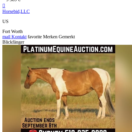

Horsebid,LLC
US
Fort Worth
mail
Kontakt
favorite
Merken
Gemerkt
Blickfänger