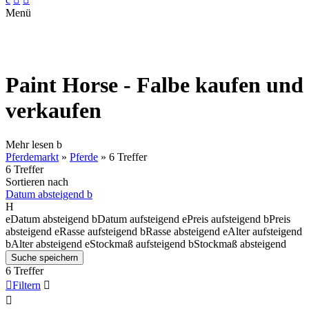
Menü
Paint Horse - Falbe kaufen und
verkaufen
Mehr lesen
b
Pferdemarkt
»
Pferde
»
6 Treffer
6 Treffer
Sortieren nach
Datum absteigend
b
H
e
Datum absteigend
b
Datum aufsteigend
e
Preis aufsteigend
b
Preis
absteigend
e
Rasse aufsteigend
b
Rasse absteigend
e
Alter aufsteigend
b
Alter absteigend
e
Stockmaß aufsteigend
b
Stockmaß absteigend
Suche speichern
6 Treffer

Filtern

