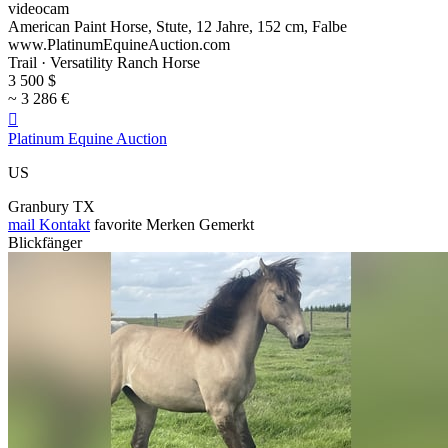
videocam
American Paint Horse, Stute, 12 Jahre, 152 cm, Falbe
www.PlatinumEquineAuction.com
Trail · Versatility Ranch Horse
3 500 $
~ 3 286 €

Platinum Equine Auction
US
Granbury TX
mail
Kontakt
favorite
Merken
Gemerkt
Blickfänger