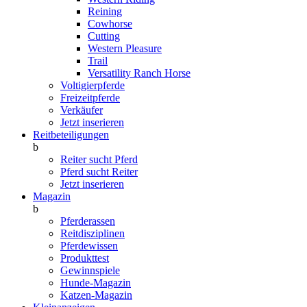
Reining
Cowhorse
Cutting
Western Pleasure
Trail
Versatility Ranch Horse
Voltigierpferde
Freizeitpferde
Verkäufer
Jetzt inserieren
Reitbeteiligungen
b
Reiter sucht Pferd
Pferd sucht Reiter
Jetzt inserieren
Magazin
b
Pferderassen
Reitdisziplinen
Pferdewissen
Produkttest
Gewinnspiele
Hunde-Magazin
Katzen-Magazin