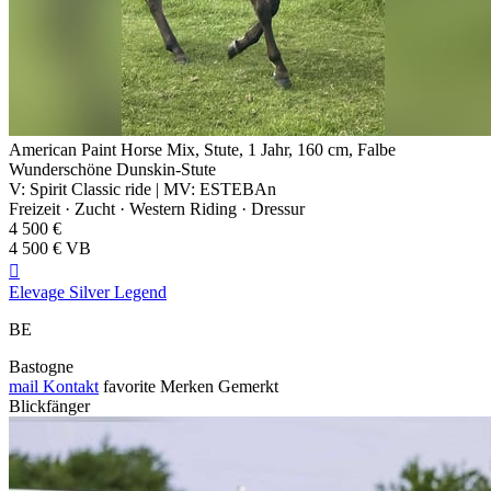
American Paint Horse Mix, Stute, 1 Jahr, 160 cm, Falbe
Wunderschöne Dunskin-Stute
V: Spirit Classic ride | MV: ESTEBAn
Freizeit · Zucht · Western Riding · Dressur
4 500 €
4 500 € VB

Elevage Silver Legend
BE
Bastogne
mail
Kontakt
favorite
Merken
Gemerkt
Blickfänger