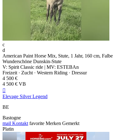
c
d
American Paint Horse Mix, Stute, 1 Jahr, 160 cm, Falbe
Wunderschöne Dunskin-Stute
V: Spirit Classic ride | MV: ESTEBAn
Freizeit · Zucht · Western Riding · Dressur
4 500 €
4 500 € VB

Elevage Silver Legend
BE
Bastogne
mail
Kontakt
favorite
Merken
Gemerkt
Platin