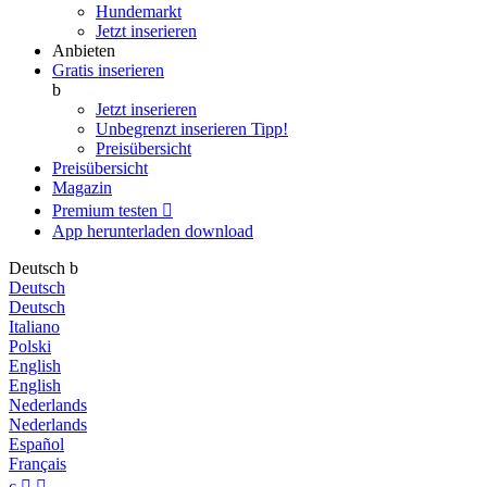
Hundemarkt
Jetzt inserieren
Anbieten
Gratis inserieren
b
Jetzt inserieren
Unbegrenzt inserieren
Tipp!
Preisübersicht
Preisübersicht
Magazin
Premium testen

App herunterladen
download
Deutsch
b
Deutsch
Deutsch
Italiano
Polski
English
English
Nederlands
Nederlands
Español
Français
c

