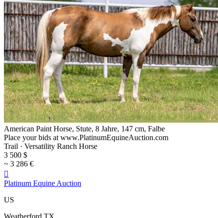
American Paint Horse, Stute, 8 Jahre, 147 cm, Falbe
Place your bids at www.PlatinumEquineAuction.com
Trail · Versatility Ranch Horse
3 500 $
~ 3 286 €

Platinum Equine Auction
US
Weatherford TX