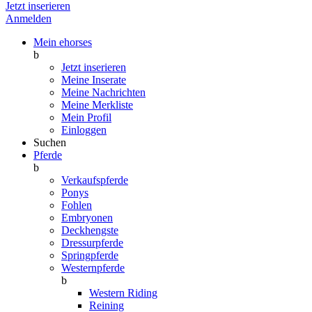
Jetzt inserieren
Anmelden
Mein ehorses
b
Jetzt inserieren
Meine Inserate
Meine Nachrichten
Meine Merkliste
Mein Profil
Einloggen
Suchen
Pferde
b
Verkaufspferde
Ponys
Fohlen
Embryonen
Deckhengste
Dressurpferde
Springpferde
Westernpferde
b
Western Riding
Reining