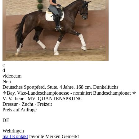
c
d
videocam
Neu
Deutsches Sportpferd, Stute, 4 Jahre, 168 cm, Dunkelfuchs
⚜️Bay. Vize-Landeschampionesse - nominiert Bundeschampionat ⚜️
V: Va bene | MV: QUANTENSPRUNG
Dressur · Zucht · Freizeit
Preis auf Anfrage
DE
Wehringen
mail
Kontakt
favorite
Merken
Gemerkt