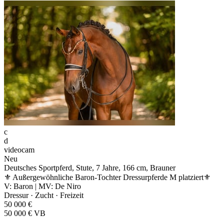
c
d
videocam
Neu
Deutsches Sportpferd, Stute, 7 Jahre, 166 cm, Brauner
⚜️ Außergewöhnliche Baron-Tochter Dressurpferde M platziert⚜️
V: Baron | MV: De Niro
Dressur · Zucht · Freizeit
50 000 €
50 000 € VB