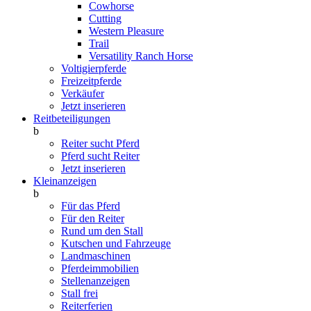
Cowhorse
Cutting
Western Pleasure
Trail
Versatility Ranch Horse
Voltigierpferde
Freizeitpferde
Verkäufer
Jetzt inserieren
Reitbeteiligungen
b
Reiter sucht Pferd
Pferd sucht Reiter
Jetzt inserieren
Kleinanzeigen
b
Für das Pferd
Für den Reiter
Rund um den Stall
Kutschen und Fahrzeuge
Landmaschinen
Pferdeimmobilien
Stellenanzeigen
Stall frei
Reiterferien