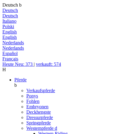
Deutsch
b
Deutsch
Deutsch
Italiano
Polski
English
English
Nederlands
Nederlands
Español
Français
Heute Neu: 373
|
verkauft: 574
H
Pferde
b
Verkaufspferde
Ponys
Fohlen
Embryonen
Deckhengste
Dressurpferde
Springpferde
Westernpferde
d
Western Riding