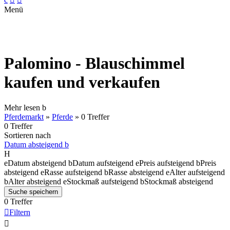
Menü
Palomino - Blauschimmel
kaufen und verkaufen
Mehr lesen
b
Pferdemarkt
»
Pferde
»
0 Treffer
0 Treffer
Sortieren nach
Datum absteigend
b
H
e
Datum absteigend
b
Datum aufsteigend
e
Preis aufsteigend
b
Preis
absteigend
e
Rasse aufsteigend
b
Rasse absteigend
e
Alter aufsteigend
b
Alter absteigend
e
Stockmaß aufsteigend
b
Stockmaß absteigend
Suche speichern
0 Treffer

Filtern
