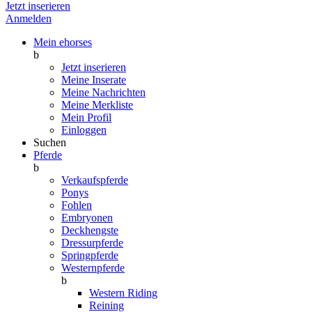
Jetzt inserieren
Anmelden
Mein ehorses
b
Jetzt inserieren
Meine Inserate
Meine Nachrichten
Meine Merkliste
Mein Profil
Einloggen
Suchen
Pferde
b
Verkaufspferde
Ponys
Fohlen
Embryonen
Deckhengste
Dressurpferde
Springpferde
Westernpferde
b
Western Riding
Reining