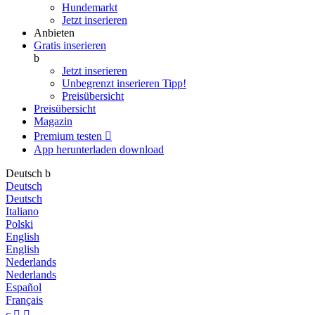
Hundemarkt
Jetzt inserieren
Anbieten
Gratis inserieren
b
Jetzt inserieren
Unbegrenzt inserieren
Tipp!
Preisübersicht
Preisübersicht
Magazin
Premium testen

App herunterladen
download
Deutsch
b
Deutsch
Deutsch
Italiano
Polski
English
English
Nederlands
Nederlands
Español
Français
c

