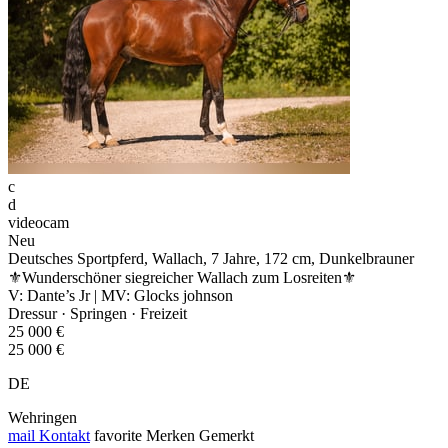
c
d
videocam
Neu
Deutsches Sportpferd, Wallach, 7 Jahre, 172 cm, Dunkelbrauner
⚜️Wunderschöner siegreicher Wallach zum Losreiten⚜️
V: Dante’s Jr | MV: Glocks johnson
Dressur · Springen · Freizeit
25 000 €
25 000 €
DE
Wehringen
mail
Kontakt
favorite
Merken
Gemerkt