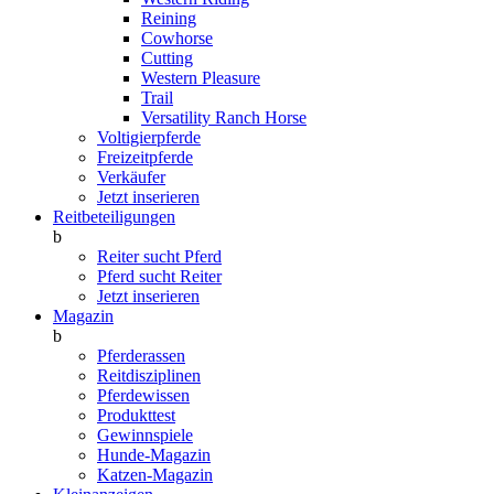
Reining
Cowhorse
Cutting
Western Pleasure
Trail
Versatility Ranch Horse
Voltigierpferde
Freizeitpferde
Verkäufer
Jetzt inserieren
Reitbeteiligungen
b
Reiter sucht Pferd
Pferd sucht Reiter
Jetzt inserieren
Magazin
b
Pferderassen
Reitdisziplinen
Pferdewissen
Produkttest
Gewinnspiele
Hunde-Magazin
Katzen-Magazin