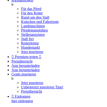
Kleinanzeigen
b
Für das Pferd
Für den Reiter
Rund um den Stall
Kutschen und Fahrzeuge
Landmaschinen
Pferdeimmobilien
Stellenanzeigen
Stall frei
Reiterferien
Hundemarkt
Jetzt inserieren

Premium testen

Preisübersicht
App herunterladen
App herunterladen
Gratis inserieren
b
Jetzt inserieren
Unbegrenzt inserieren
Tipp!
Preisübersicht

Einloggen
hier einloggen