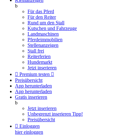
Kleinanzeigen
b
Für das Pferd
Für den Reiter
Rund um den Stall
Kutschen und Fahrzeuge
Landmaschinen
Pferdeimmobilien
Stellenanzeigen
Stall frei
Reiterferien
Hundemarkt
Jetzt inserieren

Premium testen

Preisübersicht
App herunterladen
App herunterladen
Gratis inserieren
b
Jetzt inserieren
Unbegrenzt inserieren
Tipp!
Preisübersicht

Einloggen
hier einloggen