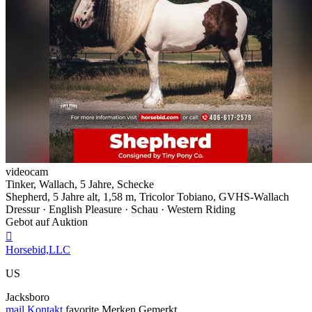
videocam
Tinker, Wallach, 5 Jahre, Schecke
Shepherd, 5 Jahre alt, 1,58 m, Tricolor Tobiano, GVHS-Wallach
Dressur · English Pleasure · Schau · Western Riding
Gebot auf Auktion

Horsebid,LLC
US
Jacksboro
mail
Kontakt
favorite
Merken
Gemerkt