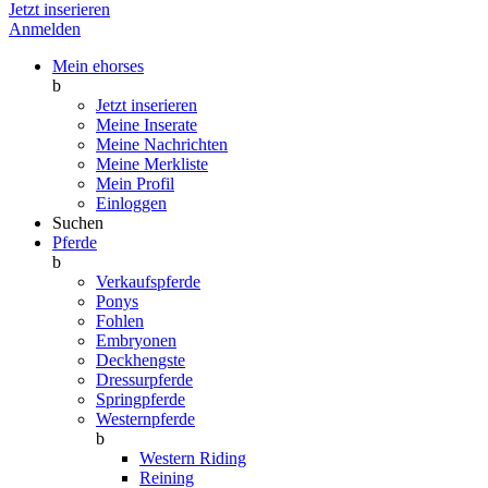
Jetzt inserieren
Anmelden
Mein ehorses
b
Jetzt inserieren
Meine Inserate
Meine Nachrichten
Meine Merkliste
Mein Profil
Einloggen
Suchen
Pferde
b
Verkaufspferde
Ponys
Fohlen
Embryonen
Deckhengste
Dressurpferde
Springpferde
Westernpferde
b
Western Riding
Reining