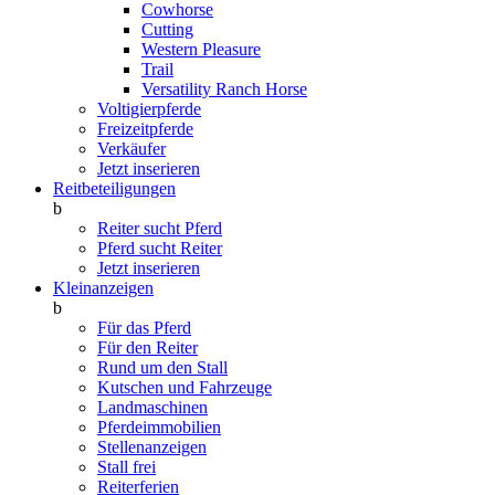
Cowhorse
Cutting
Western Pleasure
Trail
Versatility Ranch Horse
Voltigierpferde
Freizeitpferde
Verkäufer
Jetzt inserieren
Reitbeteiligungen
b
Reiter sucht Pferd
Pferd sucht Reiter
Jetzt inserieren
Kleinanzeigen
b
Für das Pferd
Für den Reiter
Rund um den Stall
Kutschen und Fahrzeuge
Landmaschinen
Pferdeimmobilien
Stellenanzeigen
Stall frei
Reiterferien