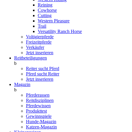
Reining
Cowhorse
Cutting
Western Pleasure
Trail
Versatility Ranch Horse
Voltigierpferde
Freizeitpferde
Verkäufer
Jetzt inserieren
Reitbeteiligungen
b
Reiter sucht Pferd
Pferd sucht Reiter
Jetzt inserieren
Magazin
b
Pferderassen
Reitdisziplinen
Pferdewissen
Produkttest
Gewinnspiele
Hunde-Magazin
Katzen-Magazin