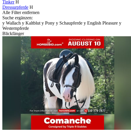
Tinker
H
Dressurpferde
H
Alle Filter entfernen
Suche ergänzen:
y
Wallach
y
Kaltblut
y
Pony
y
Schaupferde
y
English Pleasure
y
Westernpferde
Blickfänger