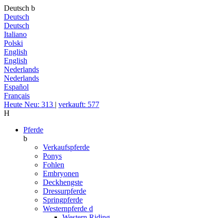
Deutsch
b
Deutsch
Deutsch
Italiano
Polski
English
English
Nederlands
Nederlands
Español
Français
Heute Neu: 313
|
verkauft: 577
H
Pferde
b
Verkaufspferde
Ponys
Fohlen
Embryonen
Deckhengste
Dressurpferde
Springpferde
Westernpferde
d
Western Riding