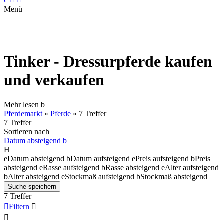
Menü
Tinker - Dressurpferde kaufen
und verkaufen
Mehr lesen
b
Pferdemarkt
»
Pferde
»
7 Treffer
7 Treffer
Sortieren nach
Datum absteigend
b
H
e
Datum absteigend
b
Datum aufsteigend
e
Preis aufsteigend
b
Preis
absteigend
e
Rasse aufsteigend
b
Rasse absteigend
e
Alter aufsteigend
b
Alter absteigend
e
Stockmaß aufsteigend
b
Stockmaß absteigend
Suche speichern
7 Treffer

Filtern

