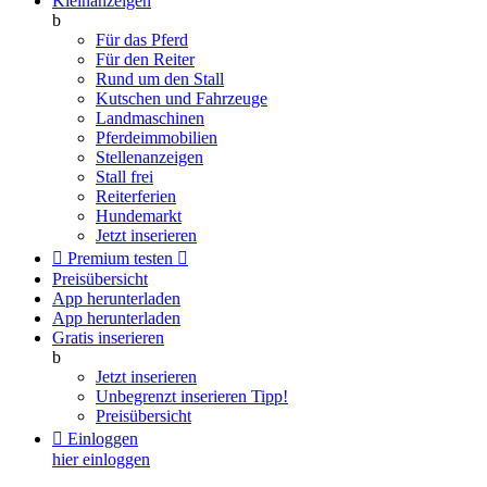
Kleinanzeigen
b
Für das Pferd
Für den Reiter
Rund um den Stall
Kutschen und Fahrzeuge
Landmaschinen
Pferdeimmobilien
Stellenanzeigen
Stall frei
Reiterferien
Hundemarkt
Jetzt inserieren

Premium testen

Preisübersicht
App herunterladen
App herunterladen
Gratis inserieren
b
Jetzt inserieren
Unbegrenzt inserieren
Tipp!
Preisübersicht

Einloggen
hier einloggen