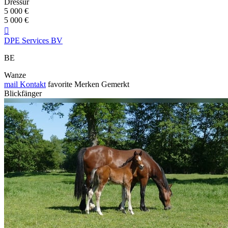
Dressur
5 000 €
5 000 €

DPE Services BV
BE
Wanze
mail
Kontakt
favorite
Merken
Gemerkt
Blickfänger