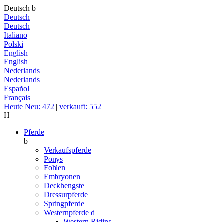
Deutsch
b
Deutsch
Deutsch
Italiano
Polski
English
English
Nederlands
Nederlands
Español
Français
Heute Neu: 472
|
verkauft: 552
H
Pferde
b
Verkaufspferde
Ponys
Fohlen
Embryonen
Deckhengste
Dressurpferde
Springpferde
Westernpferde
d
Western Riding