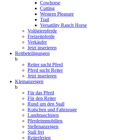
Cowhorse
Cutting
Western Pleasure
Trail
Versatility Ranch Horse
Voltigierpferde
Freizeitpferde
Verkäufer
Jetzt inserieren
Reitbeteiligungen
b
Reiter sucht Pferd
Pferd sucht Reiter
Jetzt inserieren
Kleinanzeigen
b
Für das Pferd
Für den Reiter
Rund um den Stall
Kutschen und Fahrzeuge
Landmaschinen
Pferdeimmobilien
Stellenanzeigen
Stall frei
Reiterferien