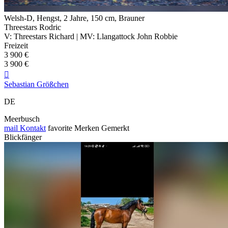
Welsh-D, Hengst, 2 Jahre, 150 cm, Brauner
Threestars Rodric
V: Threestars Richard | MV: Llangattock John Robbie
Freizeit
3 900 €
3 900 €

Sebastian Größchen
DE
Meerbusch
mail
Kontakt
favorite
Merken
Gemerkt
Blickfänger