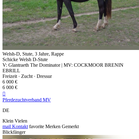
Welsh-D, Stute, 3 Jahre, Rappe
Schicke Welsh D-Stute
V: Glantraeth The Dominator | MV: COCKMOOR BRENIN
EBRILL
Freizeit · Zucht · Dressur
6 000 €
6 000 €

Pferdezuchtverband MV
DE
Klein Vielen
mail
Kontakt
favorite
Merken
Gemerkt
Blickfänger