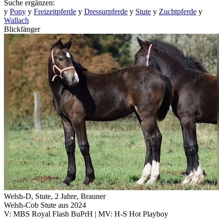
Suche ergänzen:
y
Pony
y
Freizeitpferde
y
Dressurpferde
y
Stute
y
Zuchtpferde
y
Wallach
Blickfänger
Welsh-D, Stute, 2 Jahre, Brauner
Welsh-Cob Stute aus 2024
V: MBS Royal Flash BuPrH | MV: H-S Hot Playboy