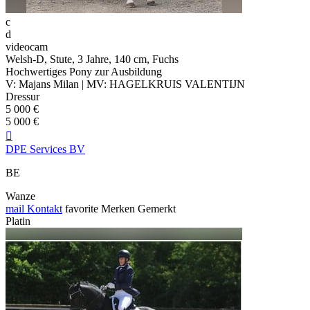
c
d
videocam
Welsh-D, Stute, 3 Jahre, 140 cm, Fuchs
Hochwertiges Pony zur Ausbildung
V: Majans Milan | MV: HAGELKRUIS VALENTIJN
Dressur
5 000 €
5 000 €

DPE Services BV
BE
Wanze
mail
Kontakt
favorite
Merken
Gemerkt
Platin