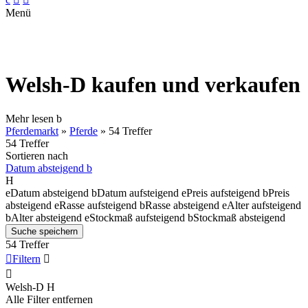
Menü
Welsh-D kaufen und verkaufen
Mehr lesen
b
Pferdemarkt
»
Pferde
»
54 Treffer
54 Treffer
Sortieren nach
Datum absteigend
b
H
e
Datum absteigend
b
Datum aufsteigend
e
Preis aufsteigend
b
Preis
absteigend
e
Rasse aufsteigend
b
Rasse absteigend
e
Alter aufsteigend
b
Alter absteigend
e
Stockmaß aufsteigend
b
Stockmaß absteigend
Suche speichern
54 Treffer

Filtern


Welsh-D
H
Alle Filter entfernen