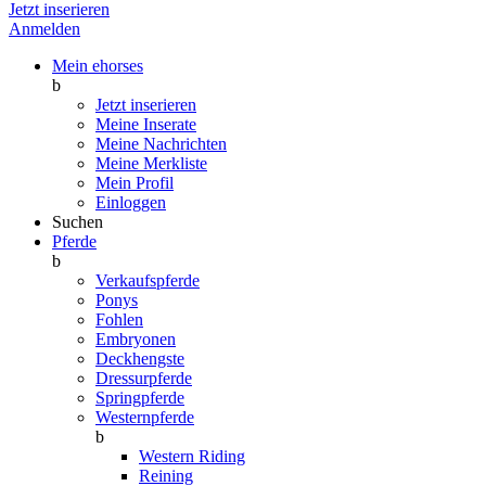
Jetzt inserieren
Anmelden
Mein ehorses
b
Jetzt inserieren
Meine Inserate
Meine Nachrichten
Meine Merkliste
Mein Profil
Einloggen
Suchen
Pferde
b
Verkaufspferde
Ponys
Fohlen
Embryonen
Deckhengste
Dressurpferde
Springpferde
Westernpferde
b
Western Riding
Reining