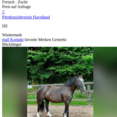
Freizeit · Zucht
Preis auf Anfrage

Pferdezuchtverein Havelland
DE
Wustermark
mail
Kontakt
favorite
Merken
Gemerkt
Blickfänger