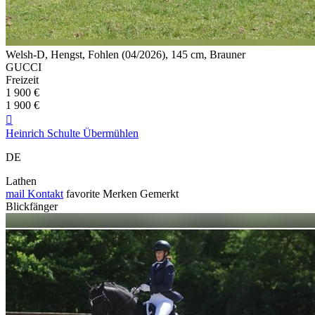
Welsh-D, Hengst, Fohlen (04/2026), 145 cm, Brauner
GUCCI
Freizeit
1 900 €
1 900 €

Heinrich Schulte Übermühlen
DE
Lathen
mail
Kontakt
favorite
Merken
Gemerkt
Blickfänger