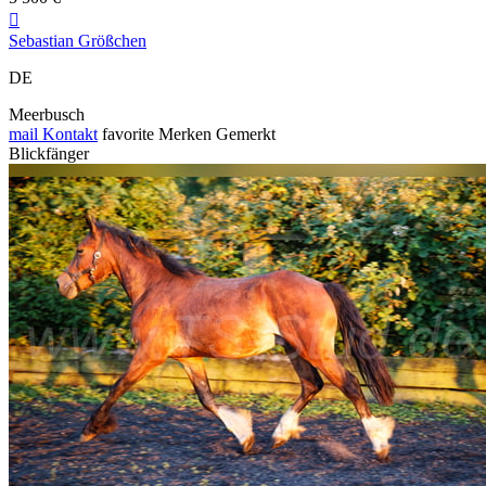

Sebastian Größchen
DE
Meerbusch
mail
Kontakt
favorite
Merken
Gemerkt
Blickfänger