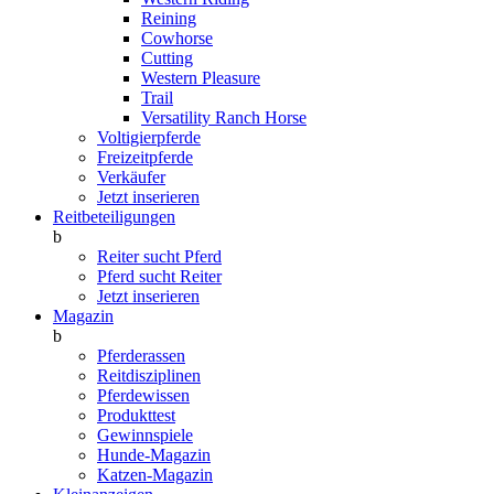
Reining
Cowhorse
Cutting
Western Pleasure
Trail
Versatility Ranch Horse
Voltigierpferde
Freizeitpferde
Verkäufer
Jetzt inserieren
Reitbeteiligungen
b
Reiter sucht Pferd
Pferd sucht Reiter
Jetzt inserieren
Magazin
b
Pferderassen
Reitdisziplinen
Pferdewissen
Produkttest
Gewinnspiele
Hunde-Magazin
Katzen-Magazin