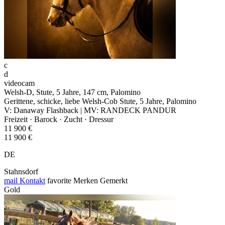
c
d
videocam
Welsh-D, Stute, 5 Jahre, 147 cm, Palomino
Gerittene, schicke, liebe Welsh-Cob Stute, 5 Jahre, Palomino
V: Danaway Flashback | MV: RANDECK PANDUR
Freizeit · Barock · Zucht · Dressur
11 900 €
11 900 €
DE
Stahnsdorf
mail
Kontakt
favorite
Merken
Gemerkt
Gold