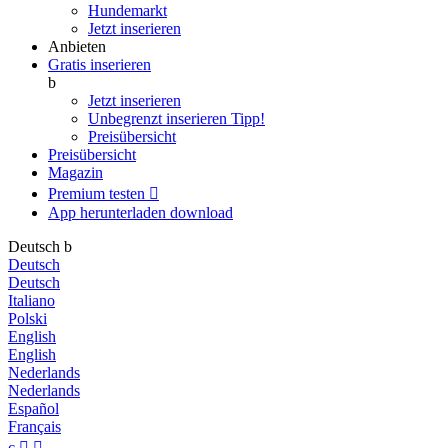
Hundemarkt
Jetzt inserieren
Anbieten
Gratis inserieren
b
Jetzt inserieren
Unbegrenzt inserieren
Tipp!
Preisübersicht
Preisübersicht
Magazin
Premium testen

App herunterladen
download
Deutsch
b
Deutsch
Deutsch
Italiano
Polski
English
English
Nederlands
Nederlands
Español
Français
c

