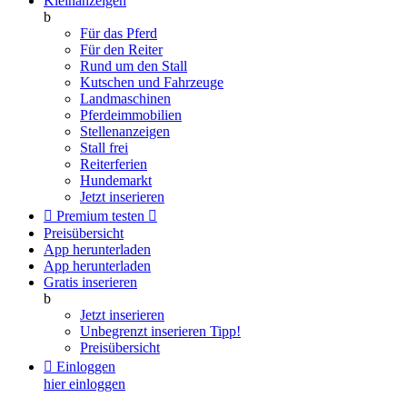
Kleinanzeigen
b
Für das Pferd
Für den Reiter
Rund um den Stall
Kutschen und Fahrzeuge
Landmaschinen
Pferdeimmobilien
Stellenanzeigen
Stall frei
Reiterferien
Hundemarkt
Jetzt inserieren

Premium testen

Preisübersicht
App herunterladen
App herunterladen
Gratis inserieren
b
Jetzt inserieren
Unbegrenzt inserieren
Tipp!
Preisübersicht

Einloggen
hier einloggen