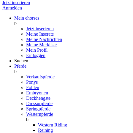
Jetzt inserieren
Anmelden
Mein ehorses
b
Jetzt inserieren
Meine Inserate
Meine Nachrichten
Meine Merkliste
Mein Profil
Einloggen
Suchen
Pferde
b
Verkaufspferde
Ponys
Fohlen
Embryonen
Deckhengste
Dressurpferde
Springpferde
Westernpferde
b
Western Riding
Reining