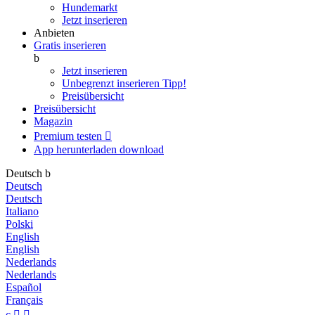
Hundemarkt
Jetzt inserieren
Anbieten
Gratis inserieren
b
Jetzt inserieren
Unbegrenzt inserieren
Tipp!
Preisübersicht
Preisübersicht
Magazin
Premium testen

App herunterladen
download
Deutsch
b
Deutsch
Deutsch
Italiano
Polski
English
English
Nederlands
Nederlands
Español
Français
c

