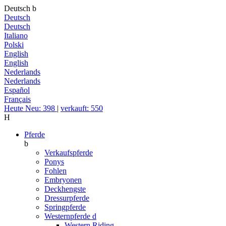
Deutsch
b
Deutsch
Deutsch
Italiano
Polski
English
English
Nederlands
Nederlands
Español
Français
Heute Neu: 398
|
verkauft: 550
H
Pferde
b
Verkaufspferde
Ponys
Fohlen
Embryonen
Deckhengste
Dressurpferde
Springpferde
Westernpferde
d
Western Riding