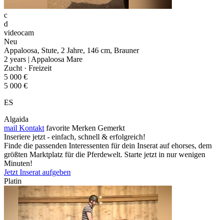
c
d
videocam
Neu
Appaloosa, Stute, 2 Jahre, 146 cm, Brauner
2 years | Appaloosa Mare
Zucht · Freizeit
5 000 €
5 000 €
ES
Algaida
mail
Kontakt
favorite
Merken
Gemerkt
Inseriere jetzt - einfach, schnell & erfolgreich!
Finde die passenden Interessenten für dein Inserat auf ehorses, dem
größten Marktplatz für die Pferdewelt. Starte jetzt in nur wenigen
Minuten!
Jetzt Inserat aufgeben
Platin