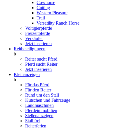
Cowhorse
Cutting
Western Pleasure
Trail
Versatility Ranch Horse
Voltigierpferde
Freizeitpferde
Verkäufer
Jetzt inserieren
Reitbeteiligungen
b
Reiter sucht Pferd
Pferd sucht Reiter
Jetzt inserieren
Kleinanzeigen
b
Für das Pferd
Für den Reiter
Rund um den Stall
Kutschen und Fahrzeuge
Landmaschinen
Pferdeimmobilien
Stellenanzeigen
Stall frei
Reiterferien