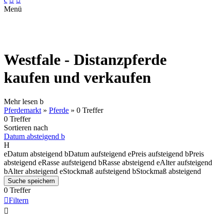
Menü
Westfale - Distanzpferde
kaufen und verkaufen
Mehr lesen
b
Pferdemarkt
»
Pferde
»
0 Treffer
0 Treffer
Sortieren nach
Datum absteigend
b
H
e
Datum absteigend
b
Datum aufsteigend
e
Preis aufsteigend
b
Preis
absteigend
e
Rasse aufsteigend
b
Rasse absteigend
e
Alter aufsteigend
b
Alter absteigend
e
Stockmaß aufsteigend
b
Stockmaß absteigend
Suche speichern
0 Treffer

Filtern
