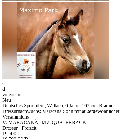
c
d
videocam
Neu
Deutsches Sportpferd, Wallach, 6 Jahre, 167 cm, Brauner
Dressurnachwuchs: Maracaná-Sohn mit außergewöhnlicher
Versammlung
V: MARACANÀ | MV: QUATERBACK
Dressur · Freizeit
19 500 €