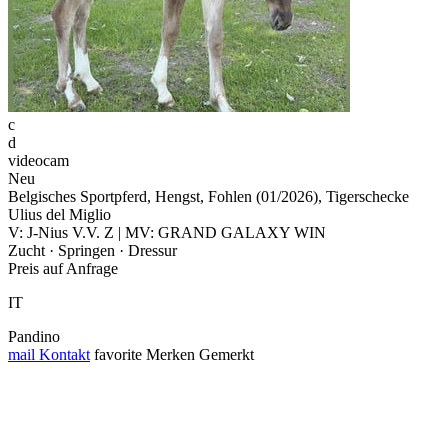
c
d
videocam
Neu
Belgisches Sportpferd, Hengst, Fohlen (01/2026), Tigerschecke
Ulius del Miglio
V: J-Nius V.V. Z | MV: GRAND GALAXY WIN
Zucht · Springen · Dressur
Preis auf Anfrage
IT
Pandino
mail
Kontakt
favorite
Merken
Gemerkt