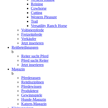
Reining
Cowhorse
Cutting
Western Pleasure
Trail
Versatility Ranch Horse
Voltigierpferde
Freizeitpferde
Verkäufer
Jetzt inserieren
Reitbeteiligungen
b
Reiter sucht Pferd
Pferd sucht Reiter
Jetzt inserieren
Magazin
b
Pferderassen
Reitdisziplinen
Pferdewissen
Produkttest
Gewinnspiele
Hunde-Magazin
Katzen-Magazin