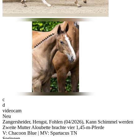
c
d
videocam
Neu
Zangersheider, Hengst, Fohlen (04/2026), Kann Schimmel werden
Zweite Mutter Aloubette brachte vier 1,45-m-Pferde
V: Chacoon Blue | MV: Spartacus TN
Springen