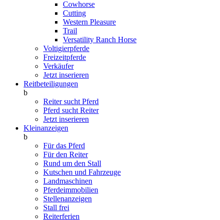
Cowhorse
Cutting
Western Pleasure
Trail
Versatility Ranch Horse
Voltigierpferde
Freizeitpferde
Verkäufer
Jetzt inserieren
Reitbeteiligungen
b
Reiter sucht Pferd
Pferd sucht Reiter
Jetzt inserieren
Kleinanzeigen
b
Für das Pferd
Für den Reiter
Rund um den Stall
Kutschen und Fahrzeuge
Landmaschinen
Pferdeimmobilien
Stellenanzeigen
Stall frei
Reiterferien