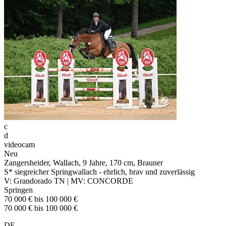
c
d
videocam
Neu
Zangersheider, Wallach, 9 Jahre, 170 cm, Brauner
S* siegreicher Springwallach - ehrlich, brav und zuverlässig
V: Grandorado TN | MV: CONCORDE
Springen
70 000 € bis 100 000 €
70 000 € bis 100 000 €
DE