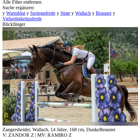
Alle Filter entfernen
Suche ergänzen:
y
Warmblut
y
Springpferde
y
Stute
y
Wallach
y
Brauner
y
Vielseitigkeitspferde
Blickfänger
Zangersheider, Wallach, 14 Jahre, 168 cm, Dunkelbrauner
V: ZANDOR Z | MV: RAMIRO Z