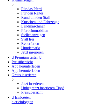
Kleinanzeigen
b
Für das Pferd
Für den Reiter
Rund um den Stall
Kutschen und Fahrzeuge
Landmaschinen
Pferdeimmobilien
Stellenanzeigen
Stall frei
Reiterferien
Hundemarkt
Jetzt inserieren

Premium testen

Preisübersicht
App herunterladen
App herunterladen
Gratis inserieren
b
Jetzt inserieren
Unbegrenzt inserieren
Tipp!
Preisübersicht

Einloggen
hier einloggen