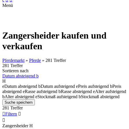
Menü
Zangersheider kaufen und
verkaufen
Pferdemarkt
»
Pferde
»
281 Treffer
281 Treffer
Sortieren nach
Datum absteigend
b
H
e
Datum absteigend
b
Datum aufsteigend
e
Preis aufsteigend
b
Preis
absteigend
e
Rasse aufsteigend
b
Rasse absteigend
e
Alter aufsteigend
b
Alter absteigend
e
Stockmaß aufsteigend
b
Stockmaß absteigend
Suche speichern
281 Treffer

Filtern


Zangersheider
H