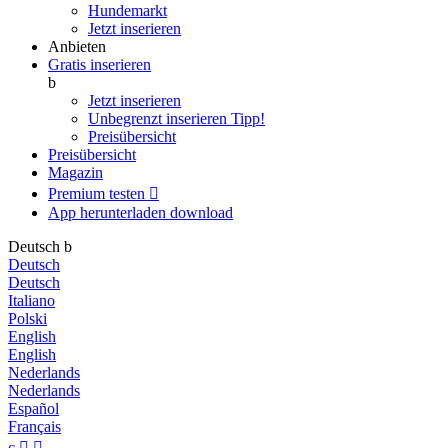
Hundemarkt
Jetzt inserieren
Anbieten
Gratis inserieren
b
Jetzt inserieren
Unbegrenzt inserieren
Tipp!
Preisübersicht
Preisübersicht
Magazin
Premium testen

App herunterladen
download
Deutsch
b
Deutsch
Deutsch
Italiano
Polski
English
English
Nederlands
Nederlands
Español
Français
c

