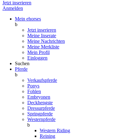
Jetzt inserieren
Anmelden
Mein ehorses
b
Jetzt inserieren
Meine Inserate
Meine Nachrichten
Meine Merkliste
Mein Profil
Einloggen
Suchen
Pferde
b
Verkaufspferde
Ponys
Fohlen
Embryonen
Deckhengste
Dressurpferde
Springpferde
Westernpferde
b
Western Riding
Reining