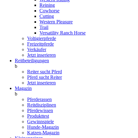
Reining
Cowhorse
Cutting
Western Pleasure
Trail
Versatility Ranch Horse
Voltigierpferde
Freizeitpferde
Verkäufer
Jetzt inserieren
Reitbeteiligungen
b
Reiter sucht Pferd
Pferd sucht Reiter
Jetzt inserieren
Magazin
b
Pferderassen
Reitdisziplinen
Pferdewissen
Produkttest
Gewinnspiele
Hunde-Magazin
Katzen-Magazin