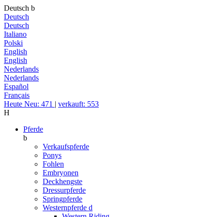
Deutsch
b
Deutsch
Deutsch
Italiano
Polski
English
English
Nederlands
Nederlands
Español
Français
Heute Neu: 471
|
verkauft: 553
H
Pferde
b
Verkaufspferde
Ponys
Fohlen
Embryonen
Deckhengste
Dressurpferde
Springpferde
Westernpferde
d
Western Riding