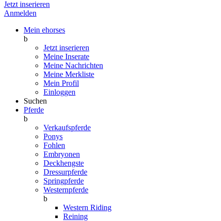
Jetzt inserieren
Anmelden
Mein ehorses
b
Jetzt inserieren
Meine Inserate
Meine Nachrichten
Meine Merkliste
Mein Profil
Einloggen
Suchen
Pferde
b
Verkaufspferde
Ponys
Fohlen
Embryonen
Deckhengste
Dressurpferde
Springpferde
Westernpferde
b
Western Riding
Reining