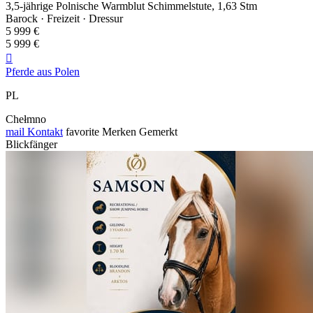
3,5-jährige Polnische Warmblut Schimmelstute, 1,63 Stm
Barock · Freizeit · Dressur
5 999 €
5 999 €

Pferde aus Polen
PL
Chełmno
mail
Kontakt
favorite
Merken
Gemerkt
Blickfänger