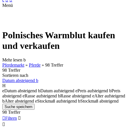
Menü
Polnisches Warmblut kaufen
und verkaufen
Mehr lesen
b
Pferdemarkt
»
Pferde
»
98 Treffer
98 Treffer
Sortieren nach
Datum absteigend
b
H
e
Datum absteigend
b
Datum aufsteigend
e
Preis aufsteigend
b
Preis
absteigend
e
Rasse aufsteigend
b
Rasse absteigend
e
Alter aufsteigend
b
Alter absteigend
e
Stockmaß aufsteigend
b
Stockmaß absteigend
Suche speichern
98 Treffer

Filtern

