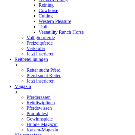
Reining
Cowhorse
Cutting
Western Pleasure
Trail
Versatility Ranch Horse
Voltigierpferde
Freizeitpferde
Verkäufer
Jetzt inserieren
Reitbeteiligungen
b
Reiter sucht Pferd
Pferd sucht Reiter
Jetzt inserieren
Magazin
b
Pferderassen
Reitdisziplinen
Pferdewissen
Produkttest
Gewinnspiele
Hunde-Magazin
Katzen-Magazin