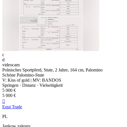
c
d
videocam
Polnisches Sportpferd, Stute, 2 Jahre, 164 cm, Palomino
Schöne Palomino-Stute
V: Kiss of gold | MV: BANDOS
Springen · Distanz · Vielseitigkeit
5 000 €
5 000 €

Equi Trade
PL
Jankow zalesny