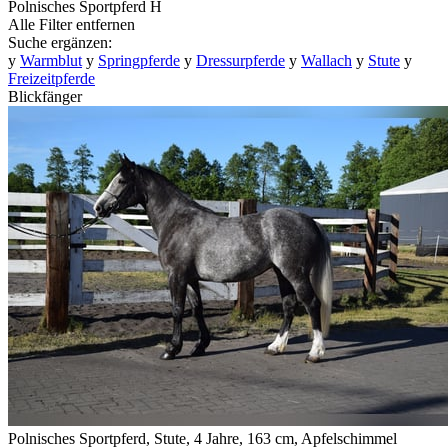
Polnisches Sportpferd
H
Alle Filter entfernen
Suche ergänzen:
y
Warmblut
y
Springpferde
y
Dressurpferde
y
Wallach
y
Stute
y
Freizeitpferde
Blickfänger
Polnisches Sportpferd, Stute, 4 Jahre, 163 cm, Apfelschimmel