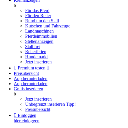
Kleinanzeigen
b
Für das Pferd
Für den Reiter
Rund um den Stall
Kutschen und Fahrzeuge
Landmaschinen
Pferdeimmobilien
Stellenanzeigen
Stall frei
Reiterferien
Hundemarkt
Jetzt inserieren

Premium testen

Preisübersicht
App herunterladen
App herunterladen
Gratis inserieren
b
Jetzt inserieren
Unbegrenzt inserieren
Tipp!
Preisübersicht

Einloggen
hier einloggen