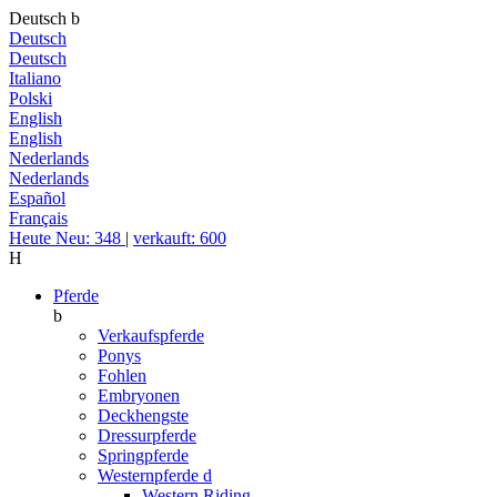
Deutsch
b
Deutsch
Deutsch
Italiano
Polski
English
English
Nederlands
Nederlands
Español
Français
Heute Neu: 348
|
verkauft: 600
H
Pferde
b
Verkaufspferde
Ponys
Fohlen
Embryonen
Deckhengste
Dressurpferde
Springpferde
Westernpferde
d
Western Riding