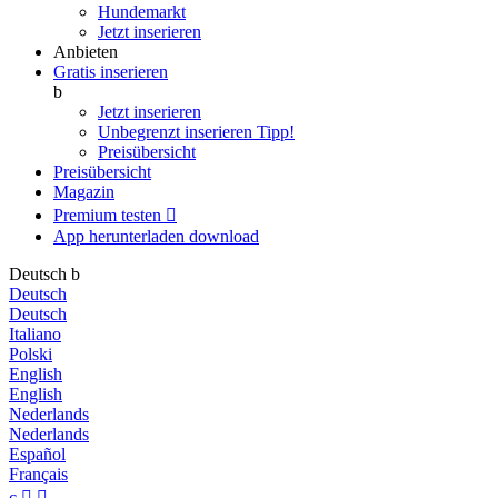
Hundemarkt
Jetzt inserieren
Anbieten
Gratis inserieren
b
Jetzt inserieren
Unbegrenzt inserieren
Tipp!
Preisübersicht
Preisübersicht
Magazin
Premium testen

App herunterladen
download
Deutsch
b
Deutsch
Deutsch
Italiano
Polski
English
English
Nederlands
Nederlands
Español
Français
c

