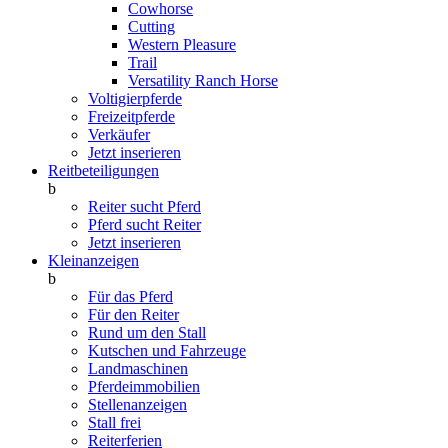
Cowhorse
Cutting
Western Pleasure
Trail
Versatility Ranch Horse
Voltigierpferde
Freizeitpferde
Verkäufer
Jetzt inserieren
Reitbeteiligungen
b
Reiter sucht Pferd
Pferd sucht Reiter
Jetzt inserieren
Kleinanzeigen
b
Für das Pferd
Für den Reiter
Rund um den Stall
Kutschen und Fahrzeuge
Landmaschinen
Pferdeimmobilien
Stellenanzeigen
Stall frei
Reiterferien