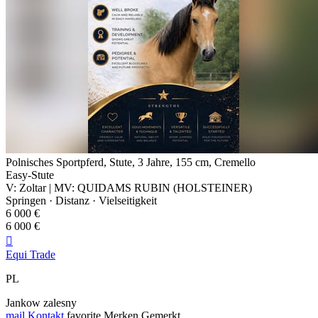
Polnisches Sportpferd, Stute, 3 Jahre, 155 cm, Cremello
Easy-Stute
V: Zoltar | MV: QUIDAMS RUBIN (HOLSTEINER)
Springen · Distanz · Vielseitigkeit
6 000 €
6 000 €

Equi Trade
PL
Jankow zalesny
mail
Kontakt
favorite
Merken
Gemerkt