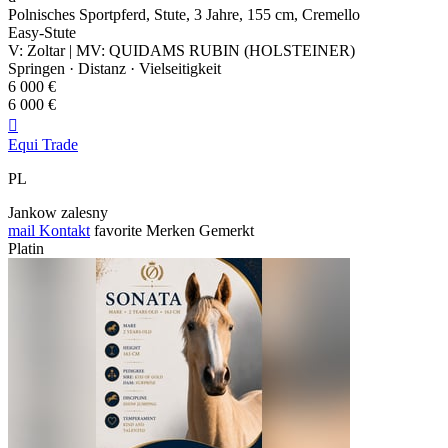
Polnisches Sportpferd, Stute, 3 Jahre, 155 cm, Cremello
Easy-Stute
V: Zoltar | MV: QUIDAMS RUBIN (HOLSTEINER)
Springen · Distanz · Vielseitigkeit
6 000 €
6 000 €

Equi Trade
PL
Jankow zalesny
mail
Kontakt
favorite
Merken
Gemerkt
Platin