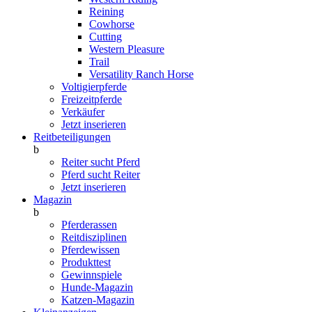
Reining
Cowhorse
Cutting
Western Pleasure
Trail
Versatility Ranch Horse
Voltigierpferde
Freizeitpferde
Verkäufer
Jetzt inserieren
Reitbeteiligungen
b
Reiter sucht Pferd
Pferd sucht Reiter
Jetzt inserieren
Magazin
b
Pferderassen
Reitdisziplinen
Pferdewissen
Produkttest
Gewinnspiele
Hunde-Magazin
Katzen-Magazin