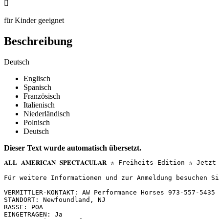

für Kinder geeignet
Beschreibung
Deutsch
Englisch
Spanisch
Französisch
Italienisch
Niederländisch
Polnisch
Deutsch
Dieser Text wurde automatisch übersetzt.
𝐀𝐋𝐋 𝐀𝐌𝐄𝐑𝐈𝐂𝐀𝐍 𝐒𝐏𝐄𝐂𝐓𝐀𝐂𝐔𝐋𝐀𝐑 ✰ Freiheits-Editio
Für weitere Informationen und zur Anmeldung besuchen Sie:
VERMITTLER-KONTAKT: AW Performance Horses 973-557-5435

STANDORT: Newfoundland, NJ

RASSE: POA

EINGETRAGEN: Ja
