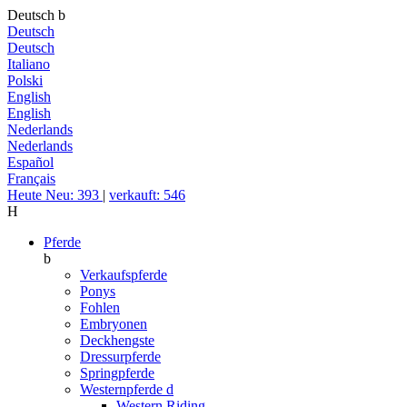
Deutsch
b
Deutsch
Deutsch
Italiano
Polski
English
English
Nederlands
Nederlands
Español
Français
Heute Neu: 393
|
verkauft: 546
H
Pferde
b
Verkaufspferde
Ponys
Fohlen
Embryonen
Deckhengste
Dressurpferde
Springpferde
Westernpferde
d
Western Riding