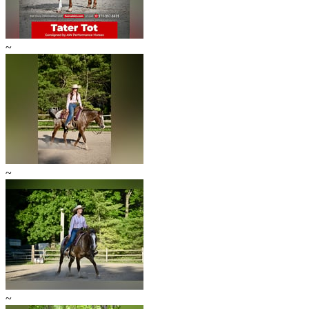
~
~
~