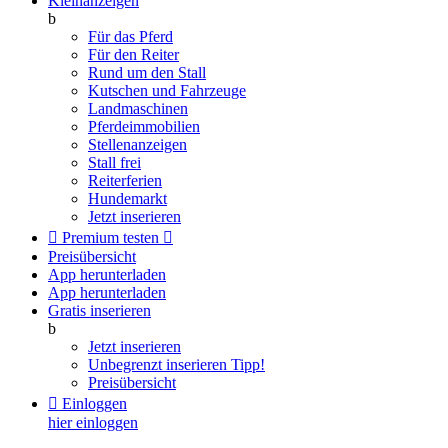
Kleinanzeigen
b
Für das Pferd
Für den Reiter
Rund um den Stall
Kutschen und Fahrzeuge
Landmaschinen
Pferdeimmobilien
Stellenanzeigen
Stall frei
Reiterferien
Hundemarkt
Jetzt inserieren

Premium testen

Preisübersicht
App herunterladen
App herunterladen
Gratis inserieren
b
Jetzt inserieren
Unbegrenzt inserieren
Tipp!
Preisübersicht

Einloggen
hier einloggen