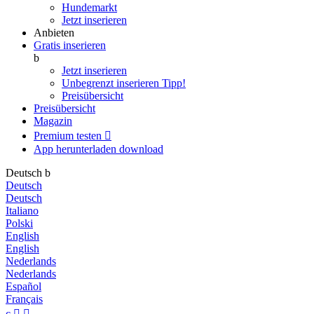
Hundemarkt
Jetzt inserieren
Anbieten
Gratis inserieren
b
Jetzt inserieren
Unbegrenzt inserieren
Tipp!
Preisübersicht
Preisübersicht
Magazin
Premium testen

App herunterladen
download
Deutsch
b
Deutsch
Deutsch
Italiano
Polski
English
English
Nederlands
Nederlands
Español
Français
c

