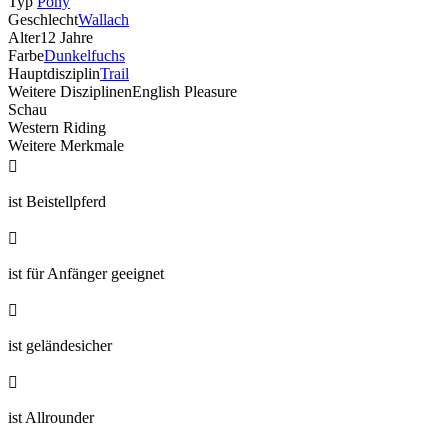
Typ
Pony
Geschlecht
Wallach
Alter
12 Jahre
Farbe
Dunkelfuchs
Hauptdisziplin
Trail
Weitere Disziplinen
English Pleasure
Schau
Western Riding
Weitere Merkmale

ist Beistellpferd

ist für Anfänger geeignet

ist geländesicher

ist Allrounder