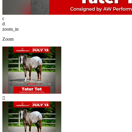
c
d
zoom_in
Zoom
