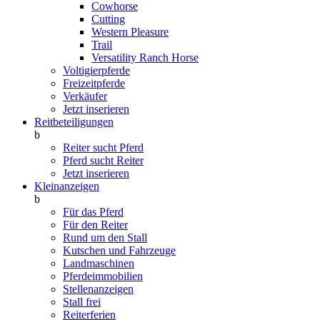
Cowhorse
Cutting
Western Pleasure
Trail
Versatility Ranch Horse
Voltigierpferde
Freizeitpferde
Verkäufer
Jetzt inserieren
Reitbeteiligungen
b
Reiter sucht Pferd
Pferd sucht Reiter
Jetzt inserieren
Kleinanzeigen
b
Für das Pferd
Für den Reiter
Rund um den Stall
Kutschen und Fahrzeuge
Landmaschinen
Pferdeimmobilien
Stellenanzeigen
Stall frei
Reiterferien