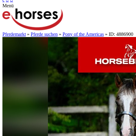
Menü
Pferdemarkt
»
Pferde suchen
»
Pony of the Americas
» ID: 4886900