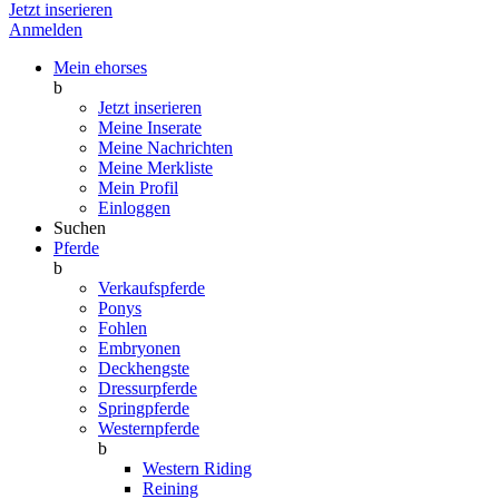
Jetzt inserieren
Anmelden
Mein ehorses
b
Jetzt inserieren
Meine Inserate
Meine Nachrichten
Meine Merkliste
Mein Profil
Einloggen
Suchen
Pferde
b
Verkaufspferde
Ponys
Fohlen
Embryonen
Deckhengste
Dressurpferde
Springpferde
Westernpferde
b
Western Riding
Reining