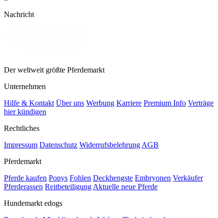
Nachricht
Der weltweit größte Pferdemarkt
Unternehmen
Hilfe & Kontakt
Über uns
Werbung
Karriere
Premium Info
Verträge
hier kündigen
Rechtliches
Impressum
Datenschutz
Widerrufsbelehrung
AGB
Pferdemarkt
Pferde kaufen
Ponys
Fohlen
Deckhengste
Embryonen
Verkäufer
Pferderassen
Reitbeteiligung
Aktuelle neue Pferde
Hundemarkt edogs