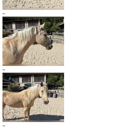
~
~
~