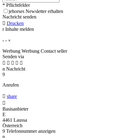
* Pflichtfelder
j
ehorses Newsletter erhalten
Nachricht senden

Drucken
r
Inhalte melden
‹
›
×
Werbung
Werbung
Contact seller
Senden via





n
Nachricht
9
Anrufen

share

Basisanbieter
E
4461 Laussa
Österreich
9
Telefonnummer anzeigen
n