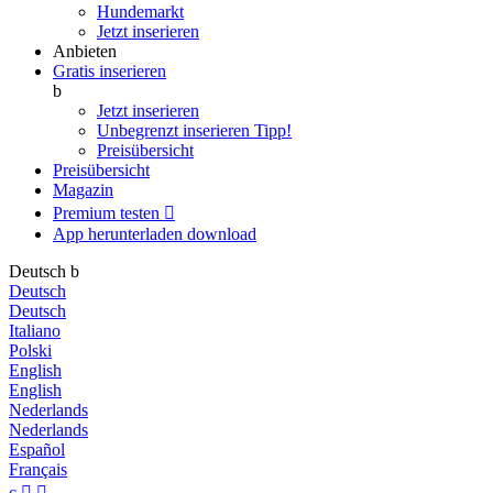
Hundemarkt
Jetzt inserieren
Anbieten
Gratis inserieren
b
Jetzt inserieren
Unbegrenzt inserieren
Tipp!
Preisübersicht
Preisübersicht
Magazin
Premium testen

App herunterladen
download
Deutsch
b
Deutsch
Deutsch
Italiano
Polski
English
English
Nederlands
Nederlands
Español
Français
c

