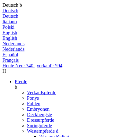
Deutsch
b
Deutsch
Deutsch
Italiano
Polski
English
English
Nederlands
Nederlands
Español
Français
Heute Neu: 340
|
verkauft: 594
H
Pferde
b
Verkaufspferde
Ponys
Fohlen
Embryonen
Deckhengste
Dressurpferde
Springpferde
Westernpferde
d
Western Riding