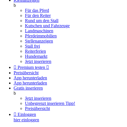
Kleinanzeigen
b
Für das Pferd
Für den Reiter
Rund um den Stall
Kutschen und Fahrzeuge
Landmaschinen
Pferdeimmobilien
Stellenanzeigen
Stall frei
Reiterferien
Hundemarkt
Jetzt inserieren

Premium testen

Preisübersicht
App herunterladen
App herunterladen
Gratis inserieren
b
Jetzt inserieren
Unbegrenzt inserieren
Tipp!
Preisübersicht

Einloggen
hier einloggen