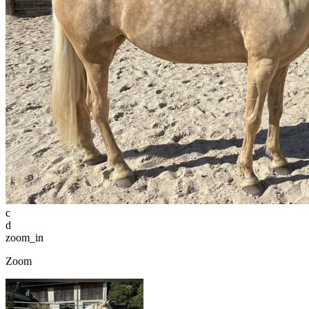
c
d
zoom_in
Zoom