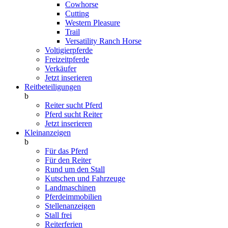
Cowhorse
Cutting
Western Pleasure
Trail
Versatility Ranch Horse
Voltigierpferde
Freizeitpferde
Verkäufer
Jetzt inserieren
Reitbeteiligungen
b
Reiter sucht Pferd
Pferd sucht Reiter
Jetzt inserieren
Kleinanzeigen
b
Für das Pferd
Für den Reiter
Rund um den Stall
Kutschen und Fahrzeuge
Landmaschinen
Pferdeimmobilien
Stellenanzeigen
Stall frei
Reiterferien