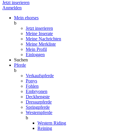
Jetzt inserieren
Anmelden
Mein ehorses
b
Jetzt inserieren
Meine Inserate
Meine Nachrichten
Meine Merkliste
Mein Profil
Einloggen
Suchen
Pferde
b
Verkaufspferde
Ponys
Fohlen
Embryonen
Deckhengste
Dressurpferde
Springpferde
Westernpferde
b
Western Riding
Reining