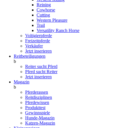
Reining
Cowhorse
Cutting
Western Pleasure
Trail
Versatility Ranch Horse
Voltigierpferde
Freizeitpferde
Verkäufer
Jetzt inserieren
Reitbeteiligungen
b
Reiter sucht Pferd
Pferd sucht Reiter
Jetzt inserieren
Magazin
b
Pferderassen
Reitdisziplinen
Pferdewissen
Produkttest
Gewinnspiele
Hunde-Magazin
Katzen-Magazin