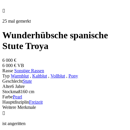

25 mal gemerkt
Wunderhübsche spanische
Stute Troya
6 000 €
6 000 € VB
Rasse
Sonstige Rassen
Typ
Warmblut
,
Kaltblut
,
Vollblut
,
Pony
Geschlecht
Stute
Alter
6 Jahre
Stockmaß
160 cm
Farbe
Pearl
Hauptdisziplin
Freizeit
Weitere Merkmale

ist angeritten