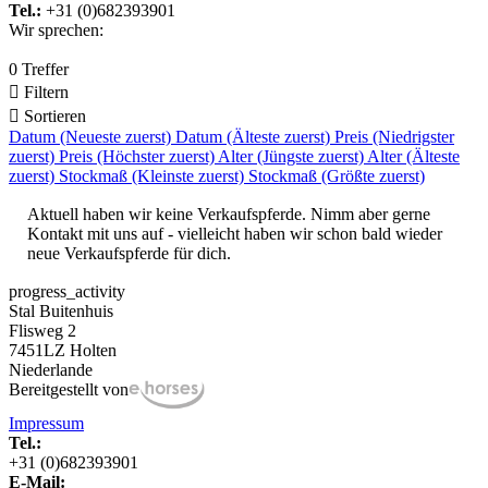
Tel.:
+31 (0)682393901
Wir sprechen:
0 Treffer

Filtern

Sortieren
Datum (Neueste zuerst)
Datum (Älteste zuerst)
Preis (Niedrigster
zuerst)
Preis (Höchster zuerst)
Alter (Jüngste zuerst)
Alter (Älteste
zuerst)
Stockmaß (Kleinste zuerst)
Stockmaß (Größte zuerst)
Aktuell haben wir keine Verkaufspferde. Nimm aber gerne
Kontakt mit uns auf - vielleicht haben wir schon bald wieder
neue Verkaufspferde für dich.
progress_activity
Stal Buitenhuis
Flisweg 2
7451LZ Holten
Niederlande
Bereitgestellt von
Impressum
Tel.:
+31 (0)682393901
E-Mail: