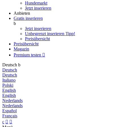
Hundemarkt
Jetzt inserieren
Anbieten
Gratis inserieren
b
Jetzt inserieren
Unbegrenzt inserieren
Tipp!
Preisübersicht
Preisübersicht
Magazin
Premium testen

Deutsch
b
Deutsch
Deutsch
Italiano
Polski
English
English
Nederlands
Nederlands
Español
Français
c

