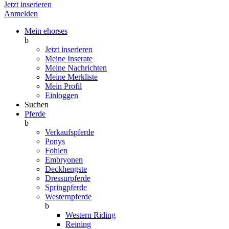
Jetzt inserieren
Anmelden
Mein ehorses
b
Jetzt inserieren
Meine Inserate
Meine Nachrichten
Meine Merkliste
Mein Profil
Einloggen
Suchen
Pferde
b
Verkaufspferde
Ponys
Fohlen
Embryonen
Deckhengste
Dressurpferde
Springpferde
Westernpferde
b
Western Riding
Reining