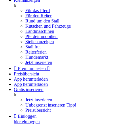
Kleinanzeigen
b
Für das Pferd
Für den Reiter
Rund um den Stall
Kutschen und Fahrzeuge
Landmaschinen
Pferdeimmobilien
Stellenanzeigen
Stall frei
Reiterferien
Hundemarkt
Jetzt inserieren

Premium testen

Preisübersicht
App herunterladen
App herunterladen
Gratis inserieren
b
Jetzt inserieren
Unbegrenzt inserieren
Tipp!
Preisübersicht

Einloggen
hier einloggen