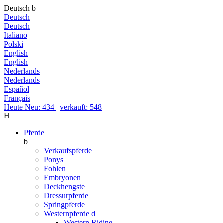
Deutsch
b
Deutsch
Deutsch
Italiano
Polski
English
English
Nederlands
Nederlands
Español
Français
Heute Neu: 434
|
verkauft: 548
H
Pferde
b
Verkaufspferde
Ponys
Fohlen
Embryonen
Deckhengste
Dressurpferde
Springpferde
Westernpferde
d
Western Riding