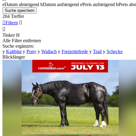
e
Datum absteigend
b
Datum aufsteigend
e
Preis aufsteigend
b
Preis abs
Suche speichern
204 Treffer

Filtern


Tinker
H
Alle Filter entfernen
Suche ergänzen:
y
Kaltblut
y
Pony
y
Wallach
y
Freizeitpferde
y
Trail
y
Schecke
Blickfänger