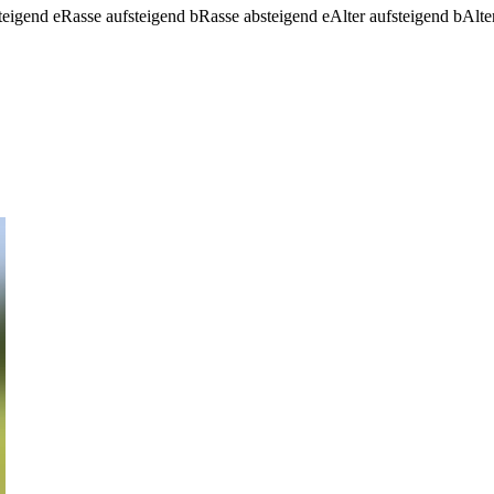
teigend
e
Rasse aufsteigend
b
Rasse absteigend
e
Alter aufsteigend
b
Alte