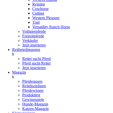
Reining
Cowhorse
Cutting
Western Pleasure
Trail
Versatility Ranch Horse
Voltigierpferde
Freizeitpferde
Verkäufer
Jetzt inserieren
Reitbeteiligungen
b
Reiter sucht Pferd
Pferd sucht Reiter
Jetzt inserieren
Magazin
b
Pferderassen
Reitdisziplinen
Pferdewissen
Produkttest
Gewinnspiele
Hunde-Magazin
Katzen-Magazin