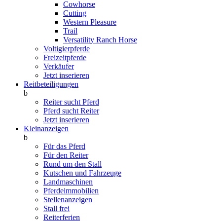
Cowhorse
Cutting
Western Pleasure
Trail
Versatility Ranch Horse
Voltigierpferde
Freizeitpferde
Verkäufer
Jetzt inserieren
Reitbeteiligungen
b
Reiter sucht Pferd
Pferd sucht Reiter
Jetzt inserieren
Kleinanzeigen
b
Für das Pferd
Für den Reiter
Rund um den Stall
Kutschen und Fahrzeuge
Landmaschinen
Pferdeimmobilien
Stellenanzeigen
Stall frei
Reiterferien