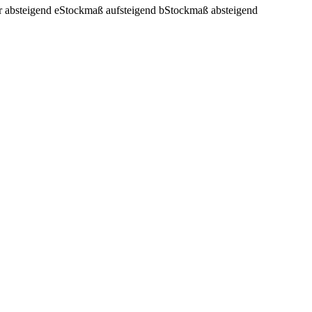
r absteigend
e
Stockmaß aufsteigend
b
Stockmaß absteigend