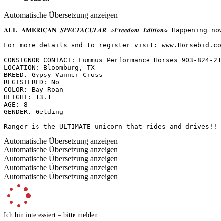
Automatische Übersetzung anzeigen
𝐀𝐋𝐋 𝐀𝐌𝐄𝐑𝐈𝐂𝐀𝐍 𝑺𝑷𝑬𝑪𝑻𝑨𝑪𝑼𝑳𝑨𝑹 ✰𝑭𝒓𝒆𝒆𝒅𝒐𝒎 𝑬𝒅𝒊𝒕
For more details and to register visit: www.Horsebid.com 
CONSIGNOR CONTACT: Lummus Performance Horses 903-824-215
LOCATION: Bloomburg, TX

BREED: Gypsy Vanner Cross

REGISTERED: No

COLOR: Bay Roan

HEIGHT: 13.1

AGE: 8

GENDER: Gelding

Ranger is the ULTIMATE unicorn that rides and drives!! 
Automatische Übersetzung anzeigen
Automatische Übersetzung anzeigen
Automatische Übersetzung anzeigen
Automatische Übersetzung anzeigen
Automatische Übersetzung anzeigen
Ich bin interessiert – bitte melden