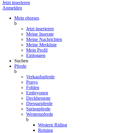
Jetzt inserieren
Anmelden
Mein ehorses
b
Jetzt inserieren
Meine Inserate
Meine Nachrichten
Meine Merkliste
Mein Profil
Einloggen
Suchen
Pferde
b
Verkaufspferde
Ponys
Fohlen
Embryonen
Deckhengste
Dressurpferde
Springpferde
Westernpferde
b
Western Riding
Reining