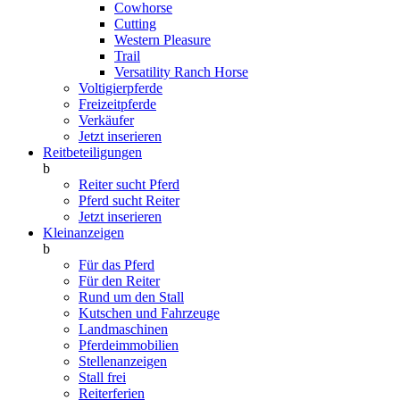
Cowhorse
Cutting
Western Pleasure
Trail
Versatility Ranch Horse
Voltigierpferde
Freizeitpferde
Verkäufer
Jetzt inserieren
Reitbeteiligungen
b
Reiter sucht Pferd
Pferd sucht Reiter
Jetzt inserieren
Kleinanzeigen
b
Für das Pferd
Für den Reiter
Rund um den Stall
Kutschen und Fahrzeuge
Landmaschinen
Pferdeimmobilien
Stellenanzeigen
Stall frei
Reiterferien