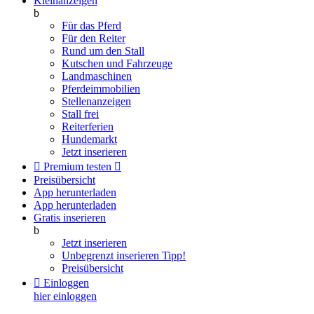
Kleinanzeigen
b
Für das Pferd
Für den Reiter
Rund um den Stall
Kutschen und Fahrzeuge
Landmaschinen
Pferdeimmobilien
Stellenanzeigen
Stall frei
Reiterferien
Hundemarkt
Jetzt inserieren

Premium testen

Preisübersicht
App herunterladen
App herunterladen
Gratis inserieren
b
Jetzt inserieren
Unbegrenzt inserieren
Tipp!
Preisübersicht

Einloggen
hier einloggen