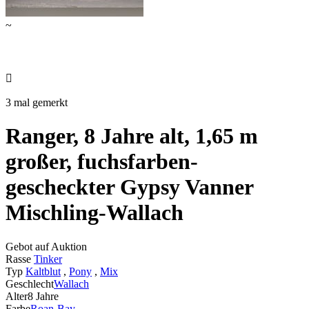
~

3 mal gemerkt
Ranger, 8 Jahre alt, 1,65 m
großer, fuchsfarben-
gescheckter Gypsy Vanner
Mischling-Wallach
Gebot auf Auktion
Rasse
Tinker
Typ
Kaltblut
,
Pony
,
Mix
Geschlecht
Wallach
Alter
8 Jahre
Farbe
Roan-Bay