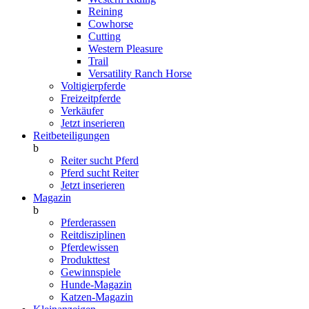
Reining
Cowhorse
Cutting
Western Pleasure
Trail
Versatility Ranch Horse
Voltigierpferde
Freizeitpferde
Verkäufer
Jetzt inserieren
Reitbeteiligungen
b
Reiter sucht Pferd
Pferd sucht Reiter
Jetzt inserieren
Magazin
b
Pferderassen
Reitdisziplinen
Pferdewissen
Produkttest
Gewinnspiele
Hunde-Magazin
Katzen-Magazin