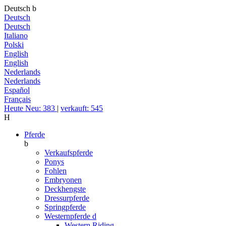
Deutsch
b
Deutsch
Deutsch
Italiano
Polski
English
English
Nederlands
Nederlands
Español
Français
Heute Neu: 383
|
verkauft: 545
H
Pferde
b
Verkaufspferde
Ponys
Fohlen
Embryonen
Deckhengste
Dressurpferde
Springpferde
Westernpferde
d
Western Riding