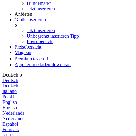
Hundemarkt
Jetzt inserieren
Anbieten
Gratis inserieren
b
Jetzt inserieren
Unbegrenzt inserieren
Tipp!
Preisübersicht
Preisübersicht
Magazin
Premium testen

App herunterladen
download
Deutsch
b
Deutsch
Deutsch
Italiano
Polski
English
English
Nederlands
Nederlands
Español
Français
c

