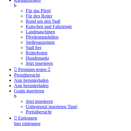
Kleinanzeigen
b
Für das Pferd
Für den Reiter
Rund um den Stall
Kutschen und Fahrzeuge
Landmaschinen
Pferdeimmobilien
Stellenanzeigen
Stall frei
Reiterferien
Hundemarkt
Jetzt inserieren

Premium testen

Preisübersicht
App herunterladen
App herunterladen
Gratis inserieren
b
Jetzt inserieren
Unbegrenzt inserieren
Tipp!
Preisübersicht

Einloggen
hier einloggen