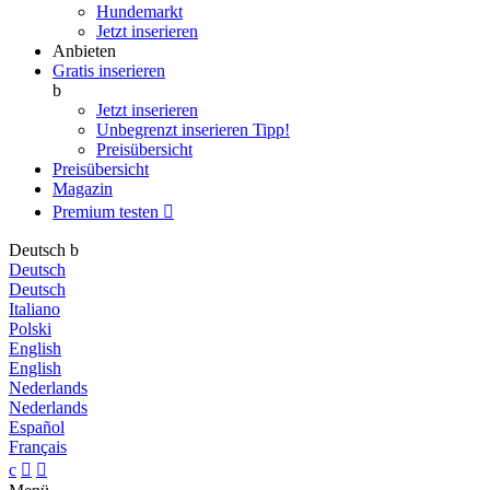
Hundemarkt
Jetzt inserieren
Anbieten
Gratis inserieren
b
Jetzt inserieren
Unbegrenzt inserieren
Tipp!
Preisübersicht
Preisübersicht
Magazin
Premium testen

Deutsch
b
Deutsch
Deutsch
Italiano
Polski
English
English
Nederlands
Nederlands
Español
Français
c

