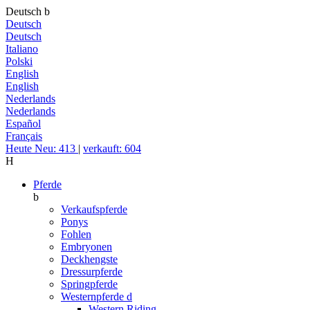
Deutsch
b
Deutsch
Deutsch
Italiano
Polski
English
English
Nederlands
Nederlands
Español
Français
Heute Neu: 413
|
verkauft: 604
H
Pferde
b
Verkaufspferde
Ponys
Fohlen
Embryonen
Deckhengste
Dressurpferde
Springpferde
Westernpferde
d
Western Riding