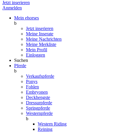
Jetzt inserieren
Anmelden
Mein ehorses
b
Jetzt inserieren
Meine Inserate
Meine Nachrichten
Meine Merkliste
Mein Profil
Einloggen
Suchen
Pferde
b
Verkaufspferde
Ponys
Fohlen
Embryonen
Deckhengste
Dressurpferde
Springpferde
Westernpferde
b
Western Riding
Reining