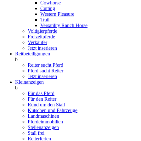
Cowhorse
Cutting
Western Pleasure
Trail
Versatility Ranch Horse
Voltigierpferde
Freizeitpferde
Verkäufer
Jetzt inserieren
Reitbeteiligungen
b
Reiter sucht Pferd
Pferd sucht Reiter
Jetzt inserieren
Kleinanzeigen
b
Für das Pferd
Für den Reiter
Rund um den Stall
Kutschen und Fahrzeuge
Landmaschinen
Pferdeimmobilien
Stellenanzeigen
Stall frei
Reiterferien