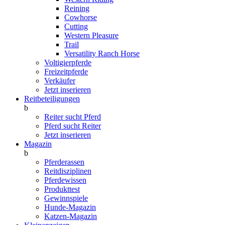
Reining
Cowhorse
Cutting
Western Pleasure
Trail
Versatility Ranch Horse
Voltigierpferde
Freizeitpferde
Verkäufer
Jetzt inserieren
Reitbeteiligungen
b
Reiter sucht Pferd
Pferd sucht Reiter
Jetzt inserieren
Magazin
b
Pferderassen
Reitdisziplinen
Pferdewissen
Produkttest
Gewinnspiele
Hunde-Magazin
Katzen-Magazin