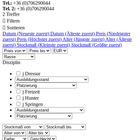
Tel.:
+36 (0)706290044
Tel. 2:
+36 (0)706290044
2 Treffer

Filtern

Sortieren
Datum (Neueste zuerst)
Datum (Älteste zuerst)
Preis (Niedrigster
zuerst)
Preis (Höchster zuerst)
Alter (Jüngste zuerst)
Alter (Älteste
zuerst)
Stockmaß (Kleinste zuerst)
Stockmaß (Größte zuerst)
Disziplin
j
Dressur
j
Freizeit
j
Hunter
j
Springen