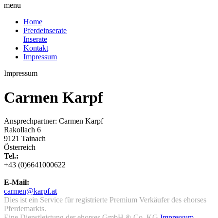
menu
Home
Pferdeinserate
Inserate
Kontakt
Impressum
Impressum
Carmen Karpf
Ansprechpartner: Carmen Karpf
Rakollach 6
9121 Tainach
Österreich
Tel.:
+43 (0)6641000622
E-Mail:
carmen@karpf.at
Dies ist ein Service für registrierte Premium Verkäufer des ehorses
Pferdemarkts.
Eine Dienstleistung der ehorses GmbH & Co. KG
Impressum