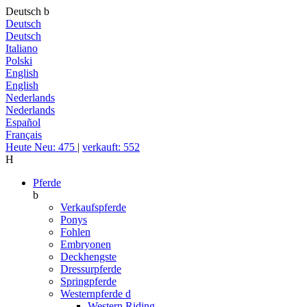
Deutsch
b
Deutsch
Deutsch
Italiano
Polski
English
English
Nederlands
Nederlands
Español
Français
Heute Neu: 475
|
verkauft: 552
H
Pferde
b
Verkaufspferde
Ponys
Fohlen
Embryonen
Deckhengste
Dressurpferde
Springpferde
Westernpferde
d
Western Riding