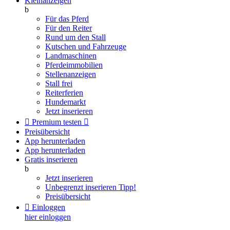
Kleinanzeigen
b
Für das Pferd
Für den Reiter
Rund um den Stall
Kutschen und Fahrzeuge
Landmaschinen
Pferdeimmobilien
Stellenanzeigen
Stall frei
Reiterferien
Hundemarkt
Jetzt inserieren

Premium testen

Preisübersicht
App herunterladen
App herunterladen
Gratis inserieren
b
Jetzt inserieren
Unbegrenzt inserieren
Tipp!
Preisübersicht

Einloggen
hier einloggen