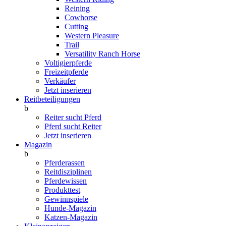
Reining
Cowhorse
Cutting
Western Pleasure
Trail
Versatility Ranch Horse
Voltigierpferde
Freizeitpferde
Verkäufer
Jetzt inserieren
Reitbeteiligungen
b
Reiter sucht Pferd
Pferd sucht Reiter
Jetzt inserieren
Magazin
b
Pferderassen
Reitdisziplinen
Pferdewissen
Produkttest
Gewinnspiele
Hunde-Magazin
Katzen-Magazin