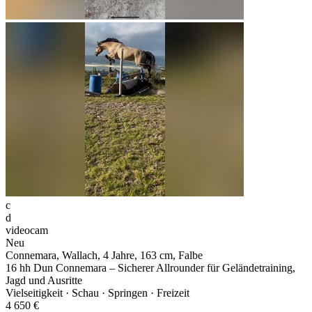
c
d
videocam
Neu
Connemara, Wallach, 4 Jahre, 163 cm, Falbe
16 hh Dun Connemara – Sicherer Allrounder für Geländetraining,
Jagd und Ausritte
Vielseitigkeit · Schau · Springen · Freizeit
4 650 €