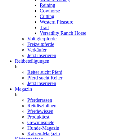
Reining
Cowhorse
Cutting
Western Pleasure
Trail
Versatility Ranch Horse
Voltigierpferde
Freizeitpferde
Verkäufer
Jetzt inserieren
Reitbeteiligungen
b
Reiter sucht Pferd
Pferd sucht Reiter
Jetzt inserieren
Magazin
b
Pferderassen
Reitdisziplinen
Pferdewissen
Produkttest
Gewinnspiele
Hunde-Magazin
Katzen-Magazin