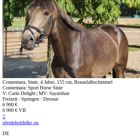
Connemara, Stute, 4 Jahre, 155 cm, Braunfalbschimmel
Connemara/ Sport Horse Stute
V: Carin Delight | MV: Sayarshan
Freizeit · Springen · Dressur
6 900 €
6 900 € VB

pferdehofdelke ug
DE