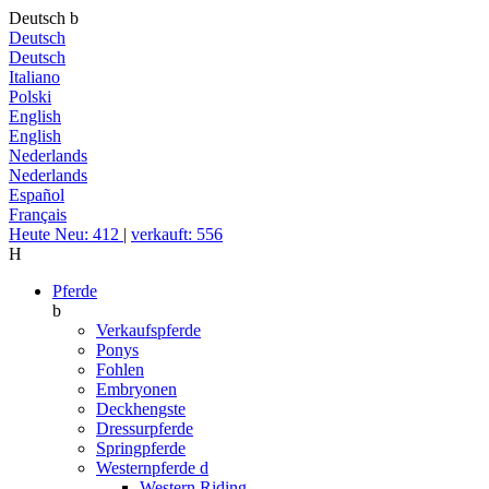
Deutsch
b
Deutsch
Deutsch
Italiano
Polski
English
English
Nederlands
Nederlands
Español
Français
Heute Neu: 412
|
verkauft: 556
H
Pferde
b
Verkaufspferde
Ponys
Fohlen
Embryonen
Deckhengste
Dressurpferde
Springpferde
Westernpferde
d
Western Riding