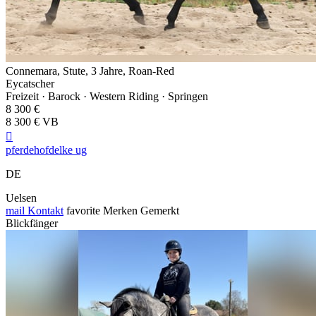
Connemara, Stute, 3 Jahre, Roan-Red
Eycatscher
Freizeit · Barock · Western Riding · Springen
8 300 €
8 300 € VB

pferdehofdelke ug
DE
Uelsen
mail
Kontakt
favorite
Merken
Gemerkt
Blickfänger