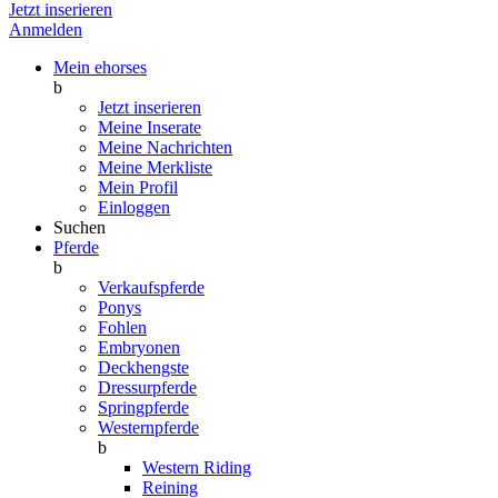
Jetzt inserieren
Anmelden
Mein ehorses
b
Jetzt inserieren
Meine Inserate
Meine Nachrichten
Meine Merkliste
Mein Profil
Einloggen
Suchen
Pferde
b
Verkaufspferde
Ponys
Fohlen
Embryonen
Deckhengste
Dressurpferde
Springpferde
Westernpferde
b
Western Riding
Reining