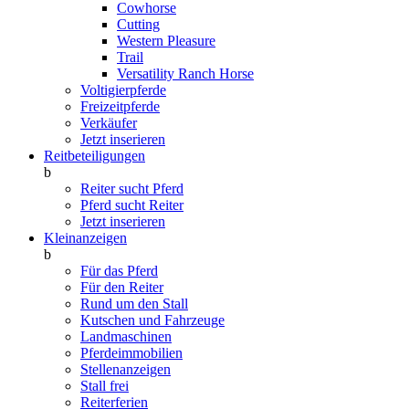
Cowhorse
Cutting
Western Pleasure
Trail
Versatility Ranch Horse
Voltigierpferde
Freizeitpferde
Verkäufer
Jetzt inserieren
Reitbeteiligungen
b
Reiter sucht Pferd
Pferd sucht Reiter
Jetzt inserieren
Kleinanzeigen
b
Für das Pferd
Für den Reiter
Rund um den Stall
Kutschen und Fahrzeuge
Landmaschinen
Pferdeimmobilien
Stellenanzeigen
Stall frei
Reiterferien