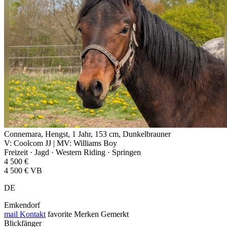
Connemara, Hengst, 1 Jahr, 153 cm, Dunkelbrauner
V: Coolcom JJ | MV: Williams Boy
Freizeit · Jagd · Western Riding · Springen
4 500 €
4 500 € VB
DE
Emkendorf
mail
Kontakt
favorite
Merken
Gemerkt
Blickfänger