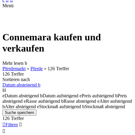
Menü
Connemara kaufen und
verkaufen
Mehr lesen
b
Pferdemarkt
»
Pferde
»
126 Treffer
126 Treffer
Sortieren nach
Datum absteigend
b
H
e
Datum absteigend
b
Datum aufsteigend
e
Preis aufsteigend
b
Preis
absteigend
e
Rasse aufsteigend
b
Rasse absteigend
e
Alter aufsteigend
b
Alter absteigend
e
Stockmaß aufsteigend
b
Stockmaß absteigend
Suche speichern
126 Treffer

Filtern

