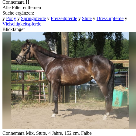
Connemara
H
Alle Filter entfernen
Suche ergänzen:
y
Pony
y
Springpferde
y
Freizeitpferde
y
Stute
y
Dressurpferde
y
Vielseitigkeitspferde
Blickfänger
Connemara Mix, Stute, 4 Jahre, 152 cm, Falbe