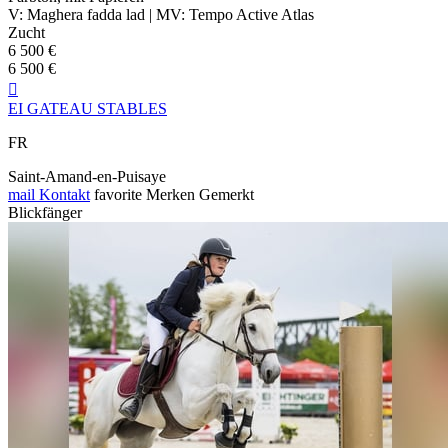
V: Maghera fadda lad | MV: Tempo Active Atlas
Zucht
6 500 €
6 500 €

EI GATEAU STABLES
FR
Saint-Amand-en-Puisaye
mail
Kontakt
favorite
Merken
Gemerkt
Blickfänger