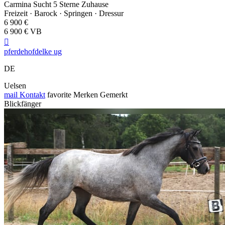
Carmina Sucht 5 Sterne Zuhause
Freizeit · Barock · Springen · Dressur
6 900 €
6 900 € VB

pferdehofdelke ug
DE
Uelsen
mail
Kontakt
favorite
Merken
Gemerkt
Blickfänger