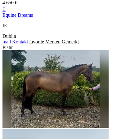
4 650 €

Equine Dreams
IE
Dublin
mail
Kontakt
favorite
Merken
Gemerkt
Platin