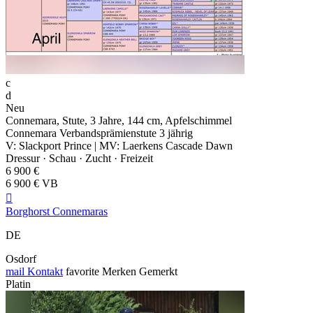
c
d
Neu
Connemara, Stute, 3 Jahre, 144 cm, Apfelschimmel
Connemara Verbandsprämienstute 3 jährig
V: Slackport Prince | MV: Laerkens Cascade Dawn
Dressur · Schau · Zucht · Freizeit
6 900 €
6 900 € VB

Borghorst Connemaras
DE
Osdorf
mail
Kontakt
favorite
Merken
Gemerkt
Platin