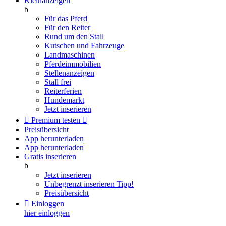
Kleinanzeigen
b
Für das Pferd
Für den Reiter
Rund um den Stall
Kutschen und Fahrzeuge
Landmaschinen
Pferdeimmobilien
Stellenanzeigen
Stall frei
Reiterferien
Hundemarkt
Jetzt inserieren

Premium testen

Preisübersicht
App herunterladen
App herunterladen
Gratis inserieren
b
Jetzt inserieren
Unbegrenzt inserieren
Tipp!
Preisübersicht

Einloggen
hier einloggen