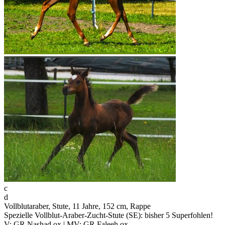
c
d
Vollblutaraber, Stute, 11 Jahre, 152 cm, Rappe
Spezielle Vollblut-Araber-Zucht-Stute (SE): bisher 5 Superfohlen!
V: GR Nashad ox | MV: GR Faleeh ox