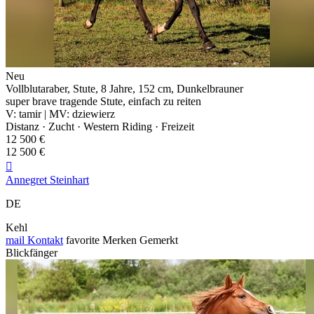
Neu
Vollblutaraber, Stute, 8 Jahre, 152 cm, Dunkelbrauner
super brave tragende Stute, einfach zu reiten
V: tamir | MV: dziewierz
Distanz · Zucht · Western Riding · Freizeit
12 500 €
12 500 €

Annegret Steinhart
DE
Kehl
mail
Kontakt
favorite
Merken
Gemerkt
Blickfänger