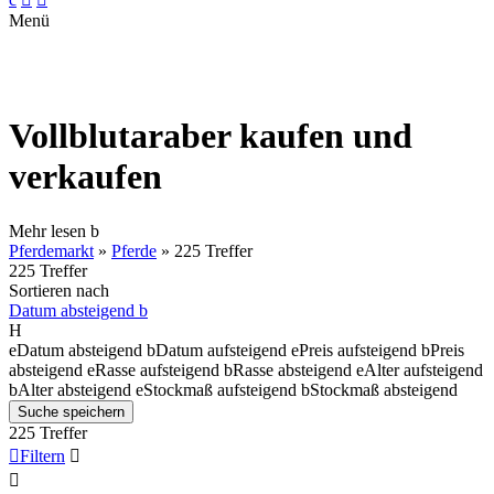
Menü
Vollblutaraber kaufen und
verkaufen
Mehr lesen
b
Pferdemarkt
»
Pferde
»
225 Treffer
225 Treffer
Sortieren nach
Datum absteigend
b
H
e
Datum absteigend
b
Datum aufsteigend
e
Preis aufsteigend
b
Preis
absteigend
e
Rasse aufsteigend
b
Rasse absteigend
e
Alter aufsteigend
b
Alter absteigend
e
Stockmaß aufsteigend
b
Stockmaß absteigend
Suche speichern
225 Treffer

Filtern

