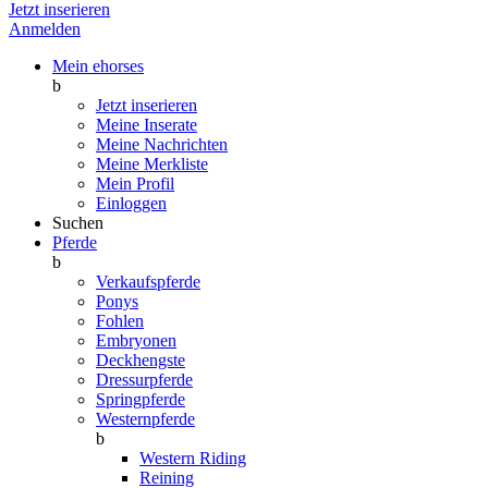
Jetzt inserieren
Anmelden
Mein ehorses
b
Jetzt inserieren
Meine Inserate
Meine Nachrichten
Meine Merkliste
Mein Profil
Einloggen
Suchen
Pferde
b
Verkaufspferde
Ponys
Fohlen
Embryonen
Deckhengste
Dressurpferde
Springpferde
Westernpferde
b
Western Riding
Reining