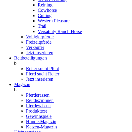
Reining
Cowhorse
Cutting
Western Pleasure
Trail
Versatility Ranch Horse
Voltigierpferde
Freizeitpferde
Verkäufer
Jetzt inserieren
Reitbeteiligungen
b
Reiter sucht Pferd
Pferd sucht Reiter
Jetzt inserieren
Magazin
b
Pferderassen
Reitdisziplinen
Pferdewissen
Produkttest
Gewinnspiele
Hunde-Magazin
Katzen-Magazin