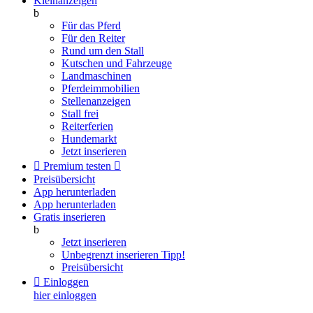
Kleinanzeigen
b
Für das Pferd
Für den Reiter
Rund um den Stall
Kutschen und Fahrzeuge
Landmaschinen
Pferdeimmobilien
Stellenanzeigen
Stall frei
Reiterferien
Hundemarkt
Jetzt inserieren

Premium testen

Preisübersicht
App herunterladen
App herunterladen
Gratis inserieren
b
Jetzt inserieren
Unbegrenzt inserieren
Tipp!
Preisübersicht

Einloggen
hier einloggen