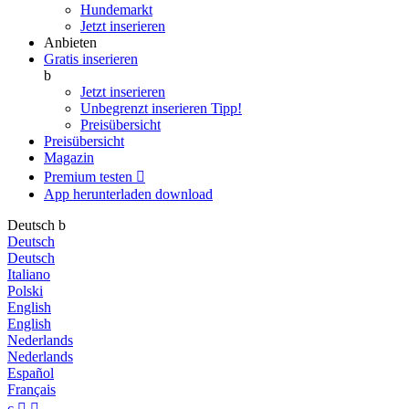
Hundemarkt
Jetzt inserieren
Anbieten
Gratis inserieren
b
Jetzt inserieren
Unbegrenzt inserieren
Tipp!
Preisübersicht
Preisübersicht
Magazin
Premium testen

App herunterladen
download
Deutsch
b
Deutsch
Deutsch
Italiano
Polski
English
English
Nederlands
Nederlands
Español
Français
c

