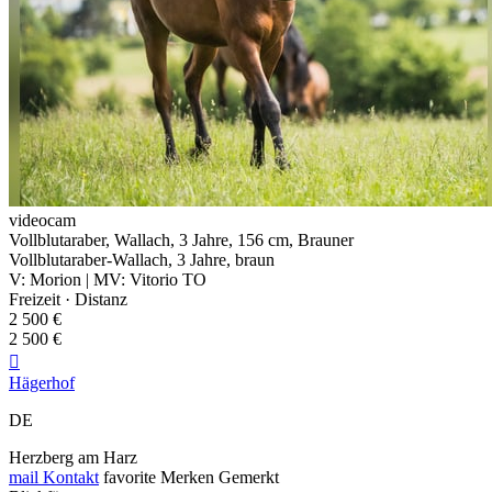
videocam
Vollblutaraber, Wallach, 3 Jahre, 156 cm, Brauner
Vollblutaraber-Wallach, 3 Jahre, braun
V: Morion | MV: Vitorio TO
Freizeit · Distanz
2 500 €
2 500 €

Hägerhof
DE
Herzberg am Harz
mail
Kontakt
favorite
Merken
Gemerkt