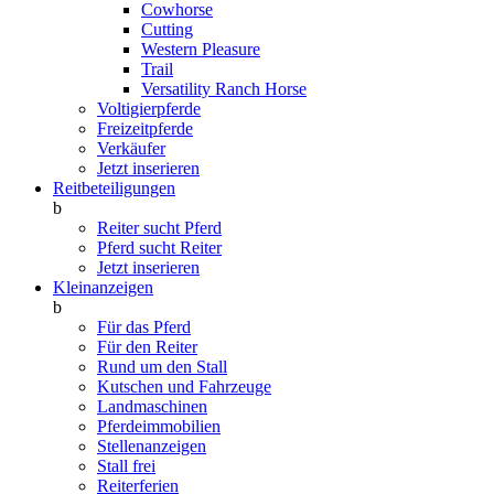
Cowhorse
Cutting
Western Pleasure
Trail
Versatility Ranch Horse
Voltigierpferde
Freizeitpferde
Verkäufer
Jetzt inserieren
Reitbeteiligungen
b
Reiter sucht Pferd
Pferd sucht Reiter
Jetzt inserieren
Kleinanzeigen
b
Für das Pferd
Für den Reiter
Rund um den Stall
Kutschen und Fahrzeuge
Landmaschinen
Pferdeimmobilien
Stellenanzeigen
Stall frei
Reiterferien