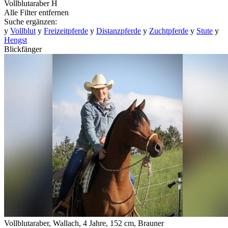
Vollblutaraber
H
Alle Filter entfernen
Suche ergänzen:
y
Vollblut
y
Freizeitpferde
y
Distanzpferde
y
Zuchtpferde
y
Stute
y
Hengst
Blickfänger
Vollblutaraber, Wallach, 4 Jahre, 152 cm, Brauner