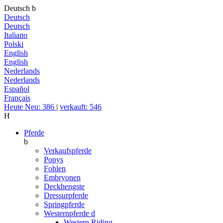
Deutsch
b
Deutsch
Deutsch
Italiano
Polski
English
English
Nederlands
Nederlands
Español
Français
Heute Neu: 386
|
verkauft: 546
H
Pferde
b
Verkaufspferde
Ponys
Fohlen
Embryonen
Deckhengste
Dressurpferde
Springpferde
Westernpferde
d
Western Riding