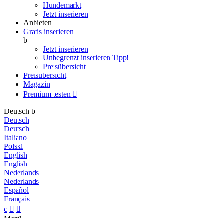
Hundemarkt
Jetzt inserieren
Anbieten
Gratis inserieren
b
Jetzt inserieren
Unbegrenzt inserieren
Tipp!
Preisübersicht
Preisübersicht
Magazin
Premium testen

Deutsch
b
Deutsch
Deutsch
Italiano
Polski
English
English
Nederlands
Nederlands
Español
Français
c

