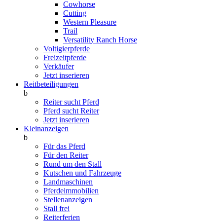
Cowhorse
Cutting
Western Pleasure
Trail
Versatility Ranch Horse
Voltigierpferde
Freizeitpferde
Verkäufer
Jetzt inserieren
Reitbeteiligungen
b
Reiter sucht Pferd
Pferd sucht Reiter
Jetzt inserieren
Kleinanzeigen
b
Für das Pferd
Für den Reiter
Rund um den Stall
Kutschen und Fahrzeuge
Landmaschinen
Pferdeimmobilien
Stellenanzeigen
Stall frei
Reiterferien