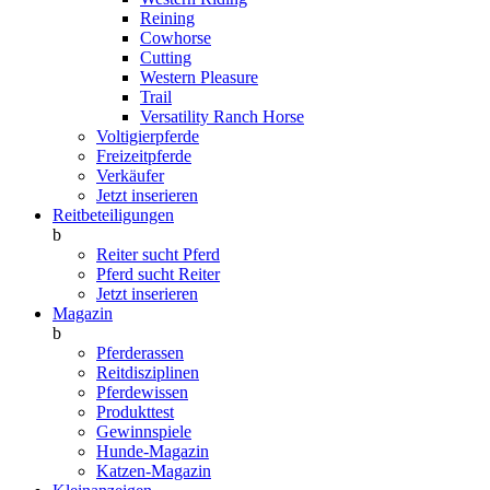
Reining
Cowhorse
Cutting
Western Pleasure
Trail
Versatility Ranch Horse
Voltigierpferde
Freizeitpferde
Verkäufer
Jetzt inserieren
Reitbeteiligungen
b
Reiter sucht Pferd
Pferd sucht Reiter
Jetzt inserieren
Magazin
b
Pferderassen
Reitdisziplinen
Pferdewissen
Produkttest
Gewinnspiele
Hunde-Magazin
Katzen-Magazin