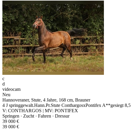
c
d
videocam
Neu
Hannoveraner, Stute, 4 Jahre, 168 cm, Brauner
4 J springgewalt.Hann.Pr.Stute ConthargosxPontifex A**gesiegt 8,5
V: CONTHARGOS | MV: PONTIFEX
Springen · Zucht · Fahren · Dressur
39 000 €
39 000 €