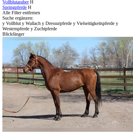
Vollblutaraber
H
Springpferde
H
Alle Filter entfernen
Suche ergänzen:
y
Vollblut
y
Wallach
y
Dressurpferde
y
Vielseitigkeitspferde
y
Westernpferde
y
Zuchtpferde
Blickfänger