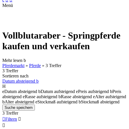
Menü
Vollblutaraber - Springpferde
kaufen und verkaufen
Mehr lesen
b
Pferdemarkt
»
Pferde
»
3 Treffer
3 Treffer
Sortieren nach
Datum absteigend
b
H
e
Datum absteigend
b
Datum aufsteigend
e
Preis aufsteigend
b
Preis
absteigend
e
Rasse aufsteigend
b
Rasse absteigend
e
Alter aufsteigend
b
Alter absteigend
e
Stockmaß aufsteigend
b
Stockmaß absteigend
Suche speichern
3 Treffer

Filtern

