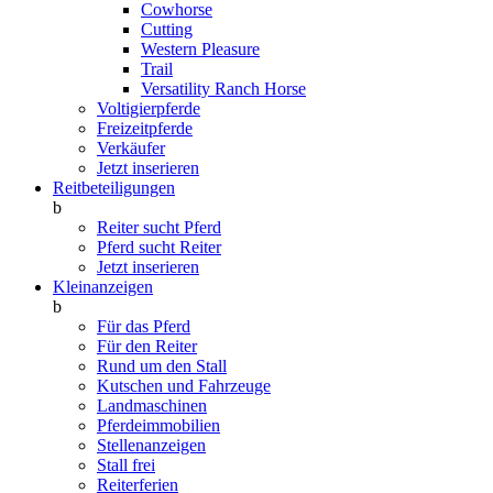
Cowhorse
Cutting
Western Pleasure
Trail
Versatility Ranch Horse
Voltigierpferde
Freizeitpferde
Verkäufer
Jetzt inserieren
Reitbeteiligungen
b
Reiter sucht Pferd
Pferd sucht Reiter
Jetzt inserieren
Kleinanzeigen
b
Für das Pferd
Für den Reiter
Rund um den Stall
Kutschen und Fahrzeuge
Landmaschinen
Pferdeimmobilien
Stellenanzeigen
Stall frei
Reiterferien