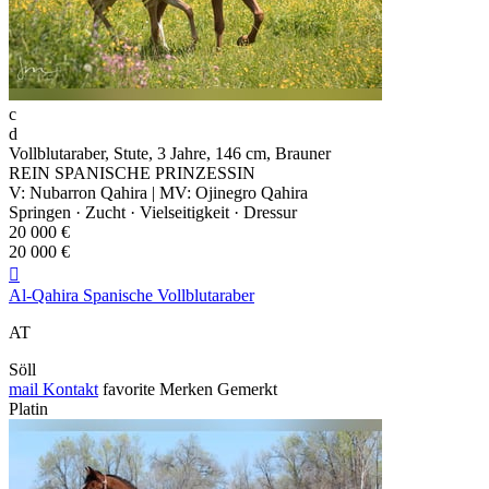
c
d
Vollblutaraber, Stute, 3 Jahre, 146 cm, Brauner
REIN SPANISCHE PRINZESSIN
V: Nubarron Qahira | MV: Ojinegro Qahira
Springen · Zucht · Vielseitigkeit · Dressur
20 000 €
20 000 €

Al-Qahira Spanische Vollblutaraber
AT
Söll
mail
Kontakt
favorite
Merken
Gemerkt
Platin