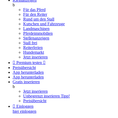
Kleinanzeigen
b
Für das Pferd
Für den Reiter
Rund um den Stall
Kutschen und Fahrzeuge
Landmaschinen
Pferdeimmobilien
Stellenanzeigen
Stall frei
Reiterferien
Hundemarkt
Jetzt inserieren

Premium testen

Preisübersicht
App herunterladen
App herunterladen
Gratis inserieren
b
Jetzt inserieren
Unbegrenzt inserieren
Tipp!
Preisübersicht

Einloggen
hier einloggen