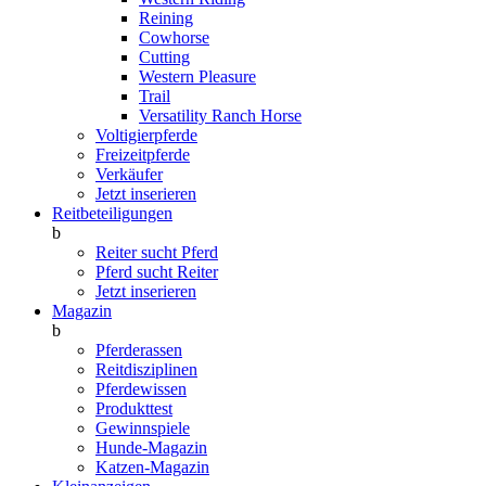
Reining
Cowhorse
Cutting
Western Pleasure
Trail
Versatility Ranch Horse
Voltigierpferde
Freizeitpferde
Verkäufer
Jetzt inserieren
Reitbeteiligungen
b
Reiter sucht Pferd
Pferd sucht Reiter
Jetzt inserieren
Magazin
b
Pferderassen
Reitdisziplinen
Pferdewissen
Produkttest
Gewinnspiele
Hunde-Magazin
Katzen-Magazin