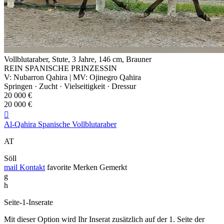
Vollblutaraber, Stute, 3 Jahre, 146 cm, Brauner
REIN SPANISCHE PRINZESSIN
V: Nubarron Qahira | MV: Ojinegro Qahira
Springen · Zucht · Vielseitigkeit · Dressur
20 000 €
20 000 €

Al-Qahira Spanische Vollblutaraber
AT
Söll
mail
Kontakt
favorite
Merken
Gemerkt
g
h
Seite-1-Inserate
Mit dieser Option wird Ihr Inserat zusätzlich auf der 1. Seite der