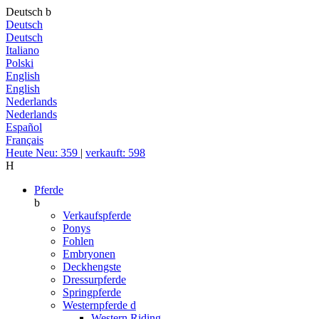
Deutsch
b
Deutsch
Deutsch
Italiano
Polski
English
English
Nederlands
Nederlands
Español
Français
Heute Neu: 359
|
verkauft: 598
H
Pferde
b
Verkaufspferde
Ponys
Fohlen
Embryonen
Deckhengste
Dressurpferde
Springpferde
Westernpferde
d
Western Riding