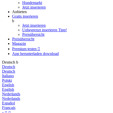
Hundemarkt
Jetzt inserieren
Anbieten
Gratis inserieren
b
Jetzt inserieren
Unbegrenzt inserieren
Tipp!
Preisübersicht
Preisübersicht
Magazin
Premium testen

App herunterladen
download
Deutsch
b
Deutsch
Deutsch
Italiano
Polski
English
English
Nederlands
Nederlands
Español
Français
c

