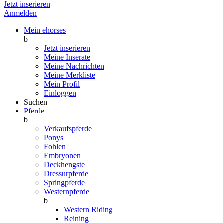
Jetzt inserieren
Anmelden
Mein ehorses
b
Jetzt inserieren
Meine Inserate
Meine Nachrichten
Meine Merkliste
Mein Profil
Einloggen
Suchen
Pferde
b
Verkaufspferde
Ponys
Fohlen
Embryonen
Deckhengste
Dressurpferde
Springpferde
Westernpferde
b
Western Riding
Reining