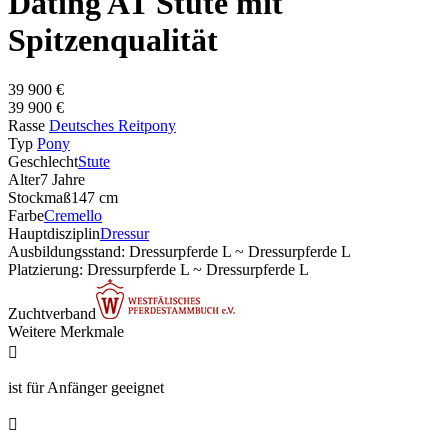
Dating AT Stute mit
Spitzenqualität
39 900 €
39 900 €
Rasse
Deutsches Reitpony
Typ
Pony
Geschlecht
Stute
Alter
7 Jahre
Stockmaß
147 cm
Farbe
Cremello
Hauptdisziplin
Dressur
Ausbildungsstand: Dressurpferde L ~ Dressurpferde L
Platzierung: Dressurpferde L ~ Dressurpferde L
Zuchtverband
Weitere Merkmale

ist für Anfänger geeignet
