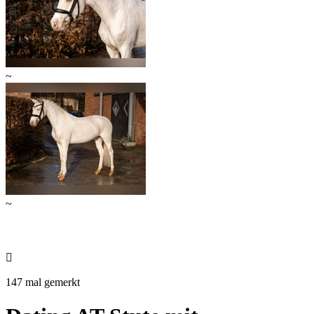
~
~

147 mal gemerkt