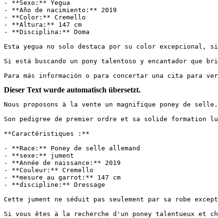
- **Sexo:** Yegua

- **Año de nacimiento:** 2019

- **Color:** Cremello

- **Altura:** 147 cm

- **Disciplina:** Doma

Esta yegua no solo destaca por su color excepcional, si
Si está buscando un pony talentoso y encantador que bri
Para más información o para concertar una cita para ver
Dieser Text wurde automatisch übersetzt.
Nous proposons à la vente un magnifique poney de selle.
Son pedigree de premier ordre et sa solide formation lui
**Caractéristiques :**

- **Race:** Poney de selle allemand

- **sexe:** jument

- **Année de naissance:** 2019

- **Couleur:** Cremello

- **mesure au garrot:** 147 cm

- **discipline:** Dressage

Cette jument ne séduit pas seulement par sa robe except
Si vous êtes à la recherche d'un poney talentueux et ch