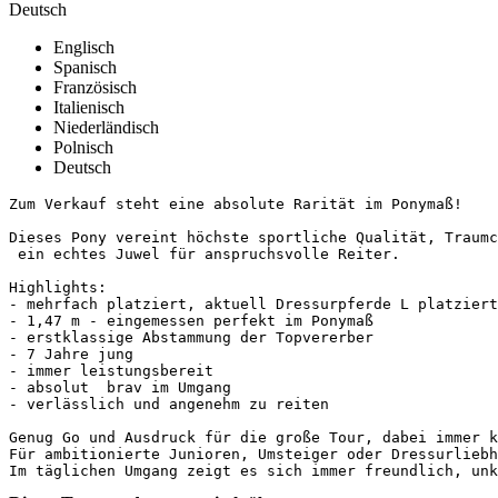
Deutsch
Englisch
Spanisch
Französisch
Italienisch
Niederländisch
Polnisch
Deutsch
Zum Verkauf steht eine absolute Rarität im Ponymaß!

Dieses Pony vereint höchste sportliche Qualität, Traumch
 ein echtes Juwel für anspruchsvolle Reiter.

Highlights:

- mehrfach platziert, aktuell Dressurpferde L platziert 
- 1,47 m - eingemessen perfekt im Ponymaß

- erstklassige Abstammung der Topvererber

- 7 Jahre jung

- immer leistungsbereit

- absolut  brav im Umgang

- verlässlich und angenehm zu reiten

Genug Go und Ausdruck für die große Tour, dabei immer ko
Für ambitionierte Junioren, Umsteiger oder Dressurliebh
Im täglichen Umgang zeigt es sich immer freundlich, unk