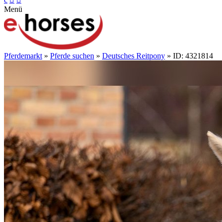
Menü
Pferdemarkt
»
Pferde suchen
»
Deutsches Reitpony
» ID: 4321814