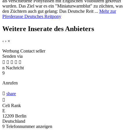
als verschiedene Ponyrassen mit Englischen Vollblütern gekreuzt
wurden. Das Ziel war es ein "Miniaturwarmblut" zu züchten, was
den Züchtern auch gut gelang: Das Deutsche Reit ...
Mehr zur
Pferderasse Deutsches Reitpony
Weitere Inserate des Anbieters
‹
›
×
Werbung
Contact seller
Senden via





n
Nachricht
9
Anrufen

share

Celi Rank
E
12209 Berlin
Deutschland
9
Telefonnummer anzeigen