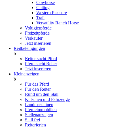
Cowhorse
Cutting
Western Pleasure
Trail
Versatility Ranch Horse
Voltigierpferde
Freizeitpferde
Verkäufer
Jetzt inserieren
Reitbeteiligungen
b
Reiter sucht Pferd
Pferd sucht Reiter
Jetzt inserieren
Kleinanzeigen
b
Für das Pferd
Für den Reiter
Rund um den Stall
Kutschen und Fahrzeuge
Landmaschinen
Pferdeimmobilien
Stellenanzeigen
Stall frei
Reiterferien