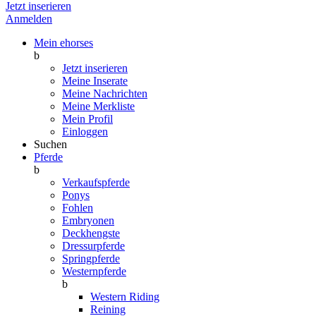
Jetzt inserieren
Anmelden
Mein ehorses
b
Jetzt inserieren
Meine Inserate
Meine Nachrichten
Meine Merkliste
Mein Profil
Einloggen
Suchen
Pferde
b
Verkaufspferde
Ponys
Fohlen
Embryonen
Deckhengste
Dressurpferde
Springpferde
Westernpferde
b
Western Riding
Reining