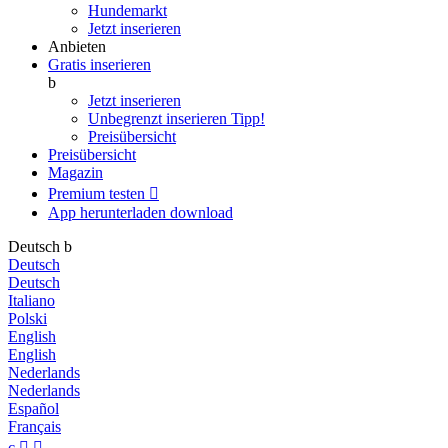
Hundemarkt
Jetzt inserieren
Anbieten
Gratis inserieren
b
Jetzt inserieren
Unbegrenzt inserieren
Tipp!
Preisübersicht
Preisübersicht
Magazin
Premium testen

App herunterladen
download
Deutsch
b
Deutsch
Deutsch
Italiano
Polski
English
English
Nederlands
Nederlands
Español
Français
c

