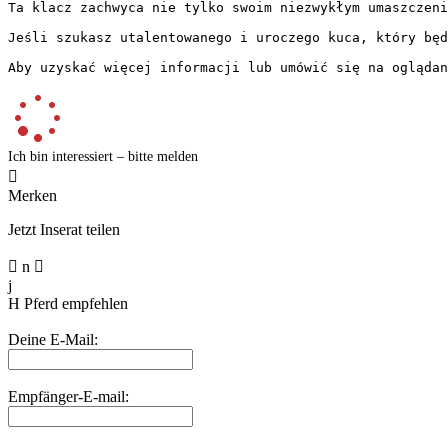
Ta klacz zachwyca nie tylko swoim niezwykłym umaszczeni
Jeśli szukasz utalentowanego i uroczego kuca, który będz
Aby uzyskać więcej informacji lub umówić się na oglądan
Ich bin interessiert – bitte melden

Merken
Jetzt Inserat teilen

n

j
H
Pferd empfehlen
Deine E-Mail:
Empfänger-E-mail: