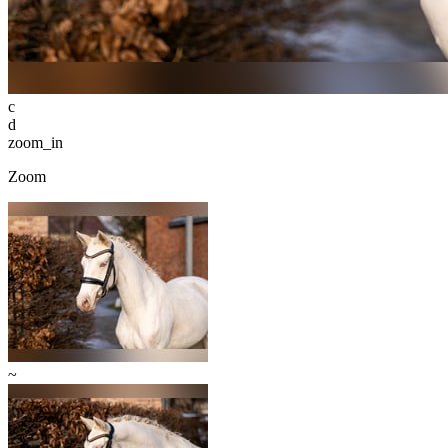
c
d
zoom_in
Zoom
~