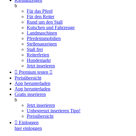
Kleinanzeigen
b
Für das Pferd
Für den Reiter
Rund um den Stall
Kutschen und Fahrzeuge
Landmaschinen
Pferdeimmobilien
Stellenanzeigen
Stall frei
Reiterferien
Hundemarkt
Jetzt inserieren

Premium testen

Preisübersicht
App herunterladen
App herunterladen
Gratis inserieren
b
Jetzt inserieren
Unbegrenzt inserieren
Tipp!
Preisübersicht

Einloggen
hier einloggen