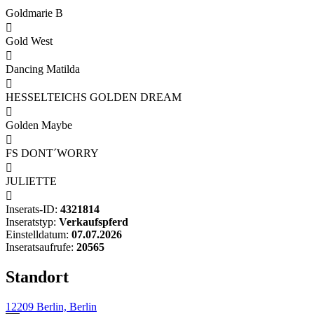
Goldmarie B

Gold West

Dancing Matilda

HESSELTEICHS GOLDEN DREAM

Golden Maybe

FS DONT´WORRY

JULIETTE

Inserats-ID:
4321814
Inseratstyp:
Verkaufspferd
Einstelldatum:
07.07.2026
Inseratsaufrufe:
20565
Standort
12209 Berlin, Berlin