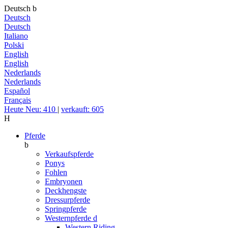
Deutsch
b
Deutsch
Deutsch
Italiano
Polski
English
English
Nederlands
Nederlands
Español
Français
Heute Neu: 410
|
verkauft: 605
H
Pferde
b
Verkaufspferde
Ponys
Fohlen
Embryonen
Deckhengste
Dressurpferde
Springpferde
Westernpferde
d
Western Riding