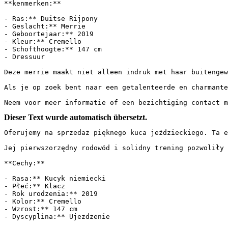
**kenmerken:**

- Ras:** Duitse Rijpony

- Geslacht:** Merrie

- Geboortejaar:** 2019

- Kleur:** Cremello

- Schofthoogte:** 147 cm

- Dressuur

Deze merrie maakt niet alleen indruk met haar buitengew
Als je op zoek bent naar een getalenteerde en charmante
Neem voor meer informatie of een bezichtiging contact m
Dieser Text wurde automatisch übersetzt.
Oferujemy na sprzedaż pięknego kuca jeździeckiego. Ta e
Jej pierwszorzędny rodowód i solidny trening pozwoliły j
**Cechy:**

- Rasa:** Kucyk niemiecki

- Płeć:** Klacz

- Rok urodzenia:** 2019

- Kolor:** Cremello

- Wzrost:** 147 cm

- Dyscyplina:** Ujeżdżenie
