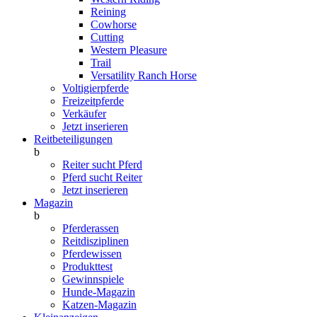
Reining
Cowhorse
Cutting
Western Pleasure
Trail
Versatility Ranch Horse
Voltigierpferde
Freizeitpferde
Verkäufer
Jetzt inserieren
Reitbeteiligungen
b
Reiter sucht Pferd
Pferd sucht Reiter
Jetzt inserieren
Magazin
b
Pferderassen
Reitdisziplinen
Pferdewissen
Produkttest
Gewinnspiele
Hunde-Magazin
Katzen-Magazin