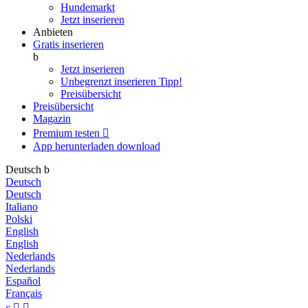
Hundemarkt
Jetzt inserieren
Anbieten
Gratis inserieren
b
Jetzt inserieren
Unbegrenzt inserieren
Tipp!
Preisübersicht
Preisübersicht
Magazin
Premium testen

App herunterladen
download
Deutsch
b
Deutsch
Deutsch
Italiano
Polski
English
English
Nederlands
Nederlands
Español
Français
c

