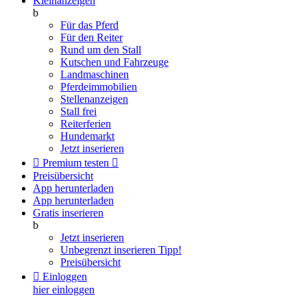
Kleinanzeigen
b
Für das Pferd
Für den Reiter
Rund um den Stall
Kutschen und Fahrzeuge
Landmaschinen
Pferdeimmobilien
Stellenanzeigen
Stall frei
Reiterferien
Hundemarkt
Jetzt inserieren

Premium testen

Preisübersicht
App herunterladen
App herunterladen
Gratis inserieren
b
Jetzt inserieren
Unbegrenzt inserieren
Tipp!
Preisübersicht

Einloggen
hier einloggen