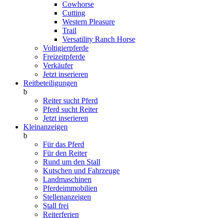
Cowhorse
Cutting
Western Pleasure
Trail
Versatility Ranch Horse
Voltigierpferde
Freizeitpferde
Verkäufer
Jetzt inserieren
Reitbeteiligungen
b
Reiter sucht Pferd
Pferd sucht Reiter
Jetzt inserieren
Kleinanzeigen
b
Für das Pferd
Für den Reiter
Rund um den Stall
Kutschen und Fahrzeuge
Landmaschinen
Pferdeimmobilien
Stellenanzeigen
Stall frei
Reiterferien