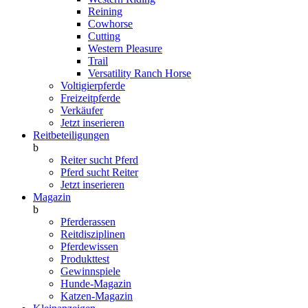
Reining
Cowhorse
Cutting
Western Pleasure
Trail
Versatility Ranch Horse
Voltigierpferde
Freizeitpferde
Verkäufer
Jetzt inserieren
Reitbeteiligungen
b
Reiter sucht Pferd
Pferd sucht Reiter
Jetzt inserieren
Magazin
b
Pferderassen
Reitdisziplinen
Pferdewissen
Produkttest
Gewinnspiele
Hunde-Magazin
Katzen-Magazin