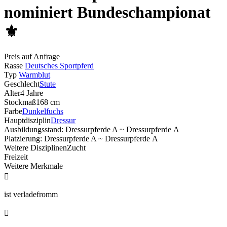
nominiert Bundeschampionat
⚜️
Preis auf Anfrage
Rasse
Deutsches Sportpferd
Typ
Warmblut
Geschlecht
Stute
Alter
4 Jahre
Stockmaß
168 cm
Farbe
Dunkelfuchs
Hauptdisziplin
Dressur
Ausbildungsstand: Dressurpferde A ~ Dressurpferde A
Platzierung: Dressurpferde A ~ Dressurpferde A
Weitere Disziplinen
Zucht
Freizeit
Weitere Merkmale

ist verladefromm
