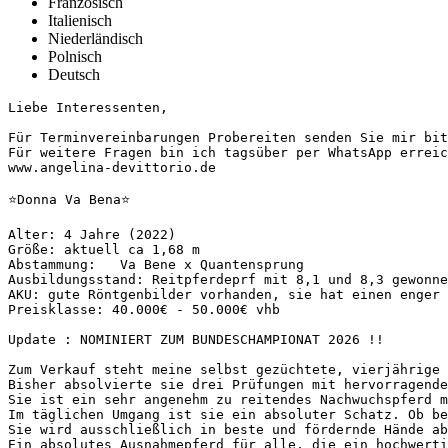
Französisch
Italienisch
Niederländisch
Polnisch
Deutsch
Liebe Interessenten,

Für Terminvereinbarungen Probereiten senden Sie mir bitt
Für weitere Fragen bin ich tagsüber per WhatsApp erreic
www.angelina-devittorio.de

⭐️Donna Va Bena⭐️

Alter: 4 Jahre (2022)

Größe: aktuell ca 1,68 m 

Abstammung:   Va Bene x Quantensprung 

Ausbildungsstand: Reitpferdeprf mit 8,1 und 8,3 gewonnen
AKU: gute Röntgenbilder vorhanden, sie hat einen enger 
Preisklasse: 40.000€ - 50.000€ vhb 

Update : NOMINIERT ZUM BUNDESCHAMPIONAT 2026 !!

Zum Verkauf steht meine selbst gezüchtete, vierjährige 
Bisher absolvierte sie drei Prüfungen mit hervorragende
Sie ist ein sehr angenehm zu reitendes Nachwuchspferd m
Im täglichen Umgang ist sie ein absoluter Schatz. Ob be
Sie wird ausschließlich in beste und fördernde Hände ab
Ein absolutes Ausnahmepferd für alle, die ein hochwerti