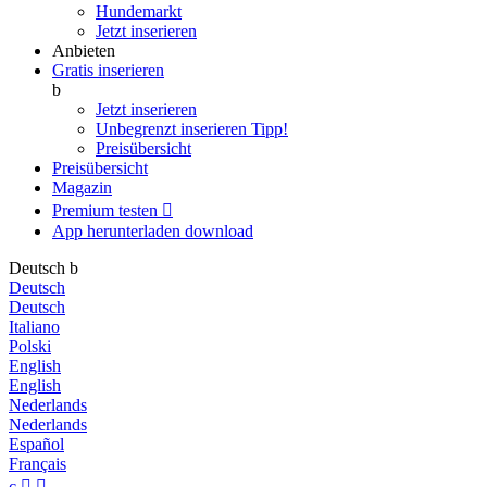
Hundemarkt
Jetzt inserieren
Anbieten
Gratis inserieren
b
Jetzt inserieren
Unbegrenzt inserieren
Tipp!
Preisübersicht
Preisübersicht
Magazin
Premium testen

App herunterladen
download
Deutsch
b
Deutsch
Deutsch
Italiano
Polski
English
English
Nederlands
Nederlands
Español
Français
c

