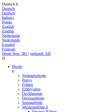
Deutsch
b
Deutsch
Deutsch
Italiano
Polski
English
English
Nederlands
Nederlands
Español
Français
Heute Neu: 381
|
verkauft: 545
H
Pferde
b
Verkaufspferde
Ponys
Fohlen
Embryonen
Deckhengste
Dressurpferde
Springpferde
Westernpferde
d
Western Riding