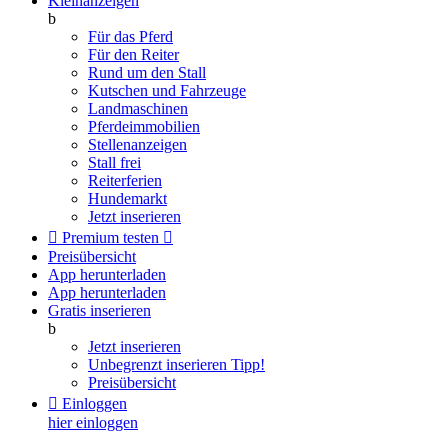
Kleinanzeigen
b
Für das Pferd
Für den Reiter
Rund um den Stall
Kutschen und Fahrzeuge
Landmaschinen
Pferdeimmobilien
Stellenanzeigen
Stall frei
Reiterferien
Hundemarkt
Jetzt inserieren

Premium testen

Preisübersicht
App herunterladen
App herunterladen
Gratis inserieren
b
Jetzt inserieren
Unbegrenzt inserieren
Tipp!
Preisübersicht

Einloggen
hier einloggen