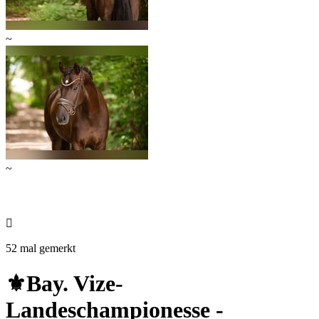
~
~

52 mal gemerkt
⚜️Bay. Vize-
Landeschampionesse -