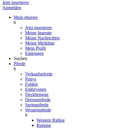
Jetzt inserieren
Anmelden
Mein ehorses
b
Jetzt inserieren
Meine Inserate
Meine Nachrichten
Meine Merkliste
Mein Profil
Einloggen
Suchen
Pferde
b
Verkaufspferde
Ponys
Fohlen
Embryonen
Deckhengste
Dressurpferde
Springpferde
Westernpferde
b
Western Riding
Reining