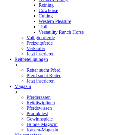
Reining
Cowhorse
Cutting
Western Pleasure
Trail
Versatility Ranch Horse
Voltigierpferde
Freizeitpferde
Verkäufer
Jetzt inserieren
Reitbeteiligungen
b
Reiter sucht Pferd
Pferd sucht Reiter
Jetzt inserieren
Magazin
b
Pferderassen
Reitdisziplinen
Pferdewissen
Produkttest
Gewinnspiele
Hunde-Magazin
Katzen-Magazin