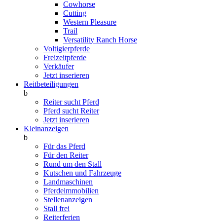
Cowhorse
Cutting
Western Pleasure
Trail
Versatility Ranch Horse
Voltigierpferde
Freizeitpferde
Verkäufer
Jetzt inserieren
Reitbeteiligungen
b
Reiter sucht Pferd
Pferd sucht Reiter
Jetzt inserieren
Kleinanzeigen
b
Für das Pferd
Für den Reiter
Rund um den Stall
Kutschen und Fahrzeuge
Landmaschinen
Pferdeimmobilien
Stellenanzeigen
Stall frei
Reiterferien