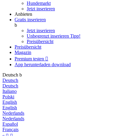
Hundemarkt
Jetzt inserieren
Anbieten
Gratis inserieren
b
Jetzt inserieren
Unbegrenzt inserieren
Tipp!
Preisübersicht
Preisübersicht
Magazin
Premium testen

App herunterladen
download
Deutsch
b
Deutsch
Deutsch
Italiano
Polski
English
English
Nederlands
Nederlands
Español
Français
c

