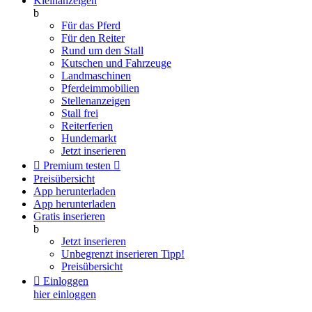
Kleinanzeigen
b
Für das Pferd
Für den Reiter
Rund um den Stall
Kutschen und Fahrzeuge
Landmaschinen
Pferdeimmobilien
Stellenanzeigen
Stall frei
Reiterferien
Hundemarkt
Jetzt inserieren

Premium testen

Preisübersicht
App herunterladen
App herunterladen
Gratis inserieren
b
Jetzt inserieren
Unbegrenzt inserieren
Tipp!
Preisübersicht

Einloggen
hier einloggen