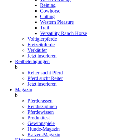
Reining
Cowhorse
Cutting
Western Pleasure
Trail
Versatility Ranch Horse
Voltigierpferde
Freizeitpferde
Verkäufer
Jetzt inserieren
Reitbeteiligungen
b
Reiter sucht Pferd
Pferd sucht Reiter
Jetzt inserieren
Magazin
b
Pferderassen
Reitdisziplinen
Pferdewissen
Produkttest
Gewinnspiele
Hunde-Magazin
Katzen-Magazin