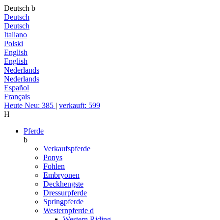
Deutsch
b
Deutsch
Deutsch
Italiano
Polski
English
English
Nederlands
Nederlands
Español
Français
Heute Neu: 385
|
verkauft: 599
H
Pferde
b
Verkaufspferde
Ponys
Fohlen
Embryonen
Deckhengste
Dressurpferde
Springpferde
Westernpferde
d
Western Riding