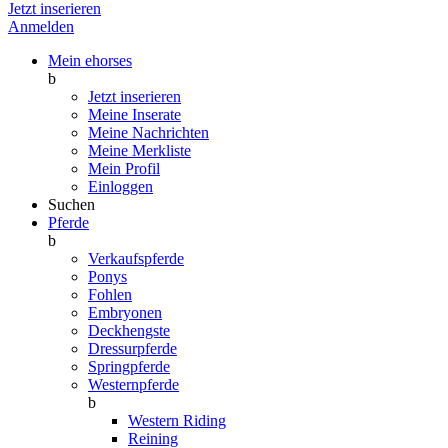
Jetzt inserieren
Anmelden
Mein ehorses
b
Jetzt inserieren
Meine Inserate
Meine Nachrichten
Meine Merkliste
Mein Profil
Einloggen
Suchen
Pferde
b
Verkaufspferde
Ponys
Fohlen
Embryonen
Deckhengste
Dressurpferde
Springpferde
Westernpferde
b
Western Riding
Reining