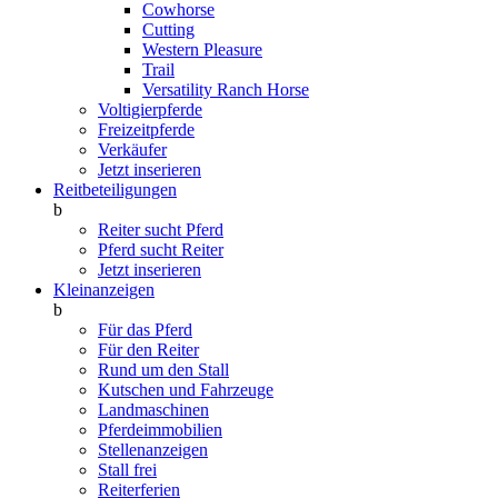
Cowhorse
Cutting
Western Pleasure
Trail
Versatility Ranch Horse
Voltigierpferde
Freizeitpferde
Verkäufer
Jetzt inserieren
Reitbeteiligungen
b
Reiter sucht Pferd
Pferd sucht Reiter
Jetzt inserieren
Kleinanzeigen
b
Für das Pferd
Für den Reiter
Rund um den Stall
Kutschen und Fahrzeuge
Landmaschinen
Pferdeimmobilien
Stellenanzeigen
Stall frei
Reiterferien