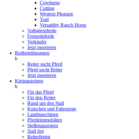
Cowhorse
Cutting
Western Pleasure
Trail
Versatility Ranch Horse
Voltigierpferde
Freizeitpferde
Verkäufer
Jetzt inserieren
Reitbeteiligungen
b
Reiter sucht Pferd
Pferd sucht Reiter
Jetzt inserieren
Kleinanzeigen
b
Für das Pferd
Für den Reiter
Rund um den Stall
Kutschen und Fahrzeuge
Landmaschinen
Pferdeimmobilien
Stellenanzeigen
Stall frei
Reiterferien