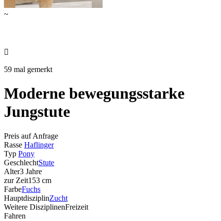
~

59 mal gemerkt
Moderne bewegungsstarke
Jungstute
Preis auf Anfrage
Rasse
Haflinger
Typ
Pony
Geschlecht
Stute
Alter
3 Jahre
zur Zeit
153 cm
Farbe
Fuchs
Hauptdisziplin
Zucht
Weitere Disziplinen
Freizeit
Fahren