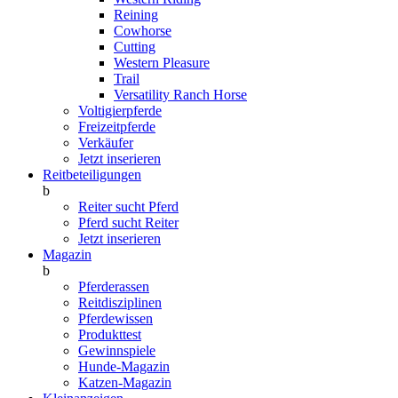
Reining
Cowhorse
Cutting
Western Pleasure
Trail
Versatility Ranch Horse
Voltigierpferde
Freizeitpferde
Verkäufer
Jetzt inserieren
Reitbeteiligungen
b
Reiter sucht Pferd
Pferd sucht Reiter
Jetzt inserieren
Magazin
b
Pferderassen
Reitdisziplinen
Pferdewissen
Produkttest
Gewinnspiele
Hunde-Magazin
Katzen-Magazin