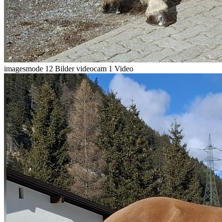
imagesmode
12 Bilder
videocam
1 Video