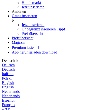
Hundemarkt
Jetzt inserieren
Anbieten
Gratis inserieren
b
Jetzt inserieren
Unbegrenzt inserieren
Tipp!
Preisübersicht
Preisübersicht
Magazin
Premium testen

App herunterladen
download
Deutsch
b
Deutsch
Deutsch
Italiano
Polski
English
English
Nederlands
Nederlands
Español
Français
c

