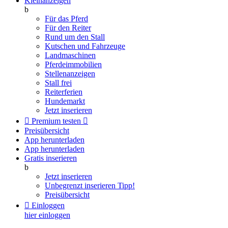
Kleinanzeigen
b
Für das Pferd
Für den Reiter
Rund um den Stall
Kutschen und Fahrzeuge
Landmaschinen
Pferdeimmobilien
Stellenanzeigen
Stall frei
Reiterferien
Hundemarkt
Jetzt inserieren

Premium testen

Preisübersicht
App herunterladen
App herunterladen
Gratis inserieren
b
Jetzt inserieren
Unbegrenzt inserieren
Tipp!
Preisübersicht

Einloggen
hier einloggen