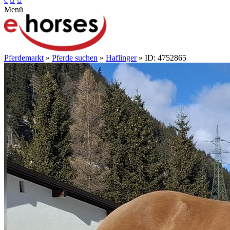
Menü
Pferdemarkt
»
Pferde suchen
»
Haflinger
» ID: 4752865