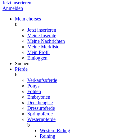
Jetzt inserieren
Anmelden
Mein ehorses
b
Jetzt inserieren
Meine Inserate
Meine Nachrichten
Meine Merkliste
Mein Profil
Einloggen
Suchen
Pferde
b
Verkaufspferde
Ponys
Fohlen
Embryonen
Deckhengste
Dressurpferde
Springpferde
Westernpferde
b
Western Riding
Reining