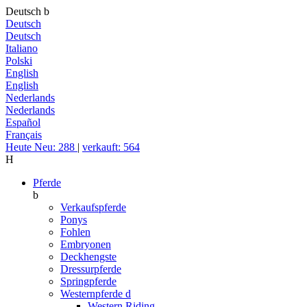
Deutsch
b
Deutsch
Deutsch
Italiano
Polski
English
English
Nederlands
Nederlands
Español
Français
Heute Neu: 288
|
verkauft: 564
H
Pferde
b
Verkaufspferde
Ponys
Fohlen
Embryonen
Deckhengste
Dressurpferde
Springpferde
Westernpferde
d
Western Riding