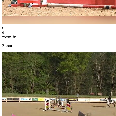
c
d
zoom_in
Zoom