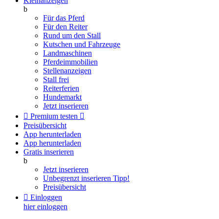
Kleinanzeigen
b
Für das Pferd
Für den Reiter
Rund um den Stall
Kutschen und Fahrzeuge
Landmaschinen
Pferdeimmobilien
Stellenanzeigen
Stall frei
Reiterferien
Hundemarkt
Jetzt inserieren

Premium testen

Preisübersicht
App herunterladen
App herunterladen
Gratis inserieren
b
Jetzt inserieren
Unbegrenzt inserieren
Tipp!
Preisübersicht

Einloggen
hier einloggen