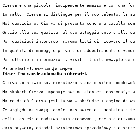
Cierva è una piccola, indipendente amazzone con una for
In salto, Cierva si distingue per il suo talento, la su
Nel quotidiano, Cierva si presenta come una cavalla sem
Grazie alla sua qualità, al suo atteggiamento e alla su
Per qualsiasi interesse, saremo lieti di ricevere il su
In qualità di maneggio privato di addestramento e vendi
Per ulteriori informazioni, visiti il sito www.pferde-r
Automatische Übersetzung anzeigen
Dieser Text wurde automatisch übersetzt.
Cierva to niewielka, niezależna klacz o silnej osobowośc
Na skokach Cierva imponuje swoim talentem, doskonałym w
Na co dzień Cierva jest łatwa w obsłudze i chętna do ws
Ze względu na swoją jakość, nastawienie i mentalną siłę
Jeśli jesteście Państwo zainteresowani, chętnie otrzymam
Jako prywatny ośrodek szkoleniowo-sprzedażowy nie sprze