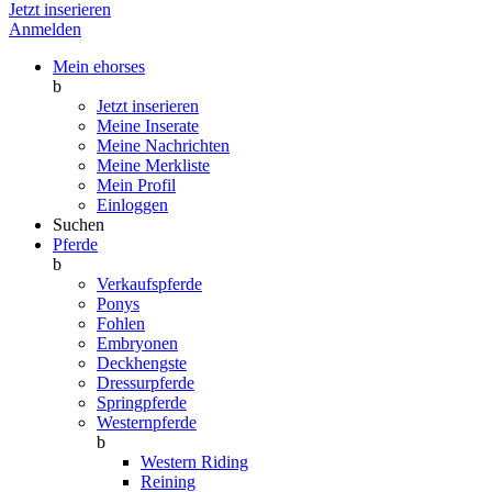
Jetzt inserieren
Anmelden
Mein ehorses
b
Jetzt inserieren
Meine Inserate
Meine Nachrichten
Meine Merkliste
Mein Profil
Einloggen
Suchen
Pferde
b
Verkaufspferde
Ponys
Fohlen
Embryonen
Deckhengste
Dressurpferde
Springpferde
Westernpferde
b
Western Riding
Reining