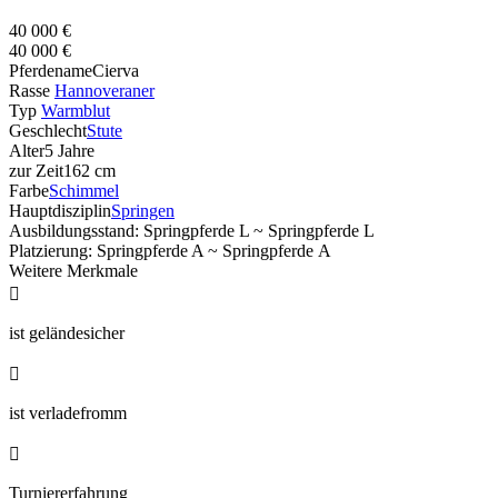
40 000 €
40 000 €
Pferdename
Cierva
Rasse
Hannoveraner
Typ
Warmblut
Geschlecht
Stute
Alter
5 Jahre
zur Zeit
162 cm
Farbe
Schimmel
Hauptdisziplin
Springen
Ausbildungsstand: Springpferde L ~ Springpferde L
Platzierung: Springpferde A ~ Springpferde A
Weitere Merkmale

ist geländesicher

ist verladefromm

Turniererfahrung