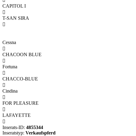

CAPITOL I

T-SAN SIRA

Cessna

CHACOON BLUE

Fortuna

CHACCO-BLUE

Cindina

FOR PLEASURE

LAFAYETTE

Inserats-ID:
4855344
Inseratstyp:
Verkaufspferd