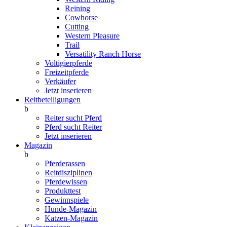
Reining
Cowhorse
Cutting
Western Pleasure
Trail
Versatility Ranch Horse
Voltigierpferde
Freizeitpferde
Verkäufer
Jetzt inserieren
Reitbeteiligungen
b
Reiter sucht Pferd
Pferd sucht Reiter
Jetzt inserieren
Magazin
b
Pferderassen
Reitdisziplinen
Pferdewissen
Produkttest
Gewinnspiele
Hunde-Magazin
Katzen-Magazin