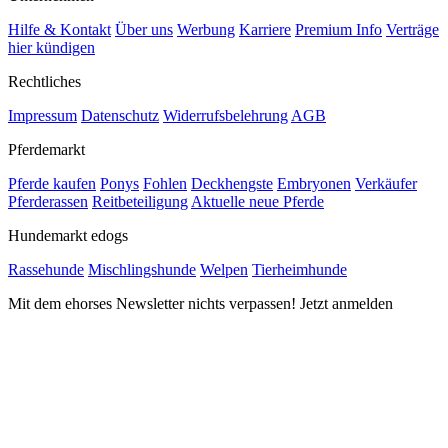
Hilfe & Kontakt
Über uns
Werbung
Karriere
Premium Info
Verträge
hier kündigen
Rechtliches
Impressum
Datenschutz
Widerrufsbelehrung
AGB
Pferdemarkt
Pferde kaufen
Ponys
Fohlen
Deckhengste
Embryonen
Verkäufer
Pferderassen
Reitbeteiligung
Aktuelle neue Pferde
Hundemarkt edogs
Rassehunde
Mischlingshunde
Welpen
Tierheimhunde
Mit dem ehorses Newsletter nichts verpassen! Jetzt anmelden