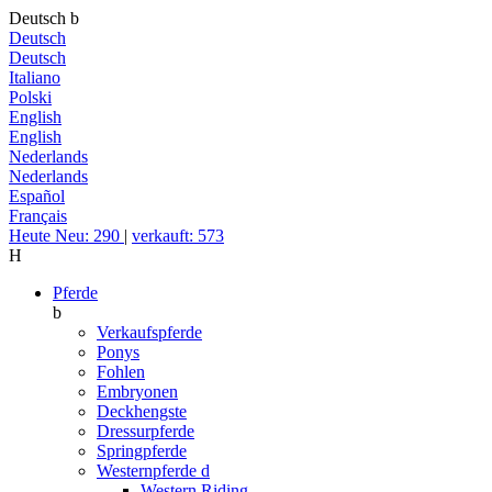
Deutsch
b
Deutsch
Deutsch
Italiano
Polski
English
English
Nederlands
Nederlands
Español
Français
Heute Neu: 290
|
verkauft: 573
H
Pferde
b
Verkaufspferde
Ponys
Fohlen
Embryonen
Deckhengste
Dressurpferde
Springpferde
Westernpferde
d
Western Riding