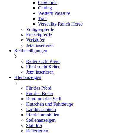
Cowhorse
Cutting
Western Pleasure
Trail
Versatility Ranch Horse
Voltigierpferde
Freizeitpferde
Verkäufer
Jetzt inserieren
Reitbeteiligungen
b
Reiter sucht Pferd
Pferd sucht Reiter
Jetzt inserieren
Kleinanzeigen
b
Für das Pferd
Für den Reiter
Rund um den Stall
Kutschen und Fahrzeuge
Landmaschinen
Pferdeimmobilien
Stellenanzeigen
Stall frei
Reiterferien