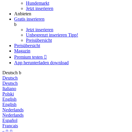
Hundemarkt
Jetzt inserieren
Anbieten
Gratis inserieren
b
Jetzt inserieren
Unbegrenzt inserieren
Tipp!
Preisübersicht
Preisübersicht
Magazin
Premium testen

App herunterladen
download
Deutsch
b
Deutsch
Deutsch
Italiano
Polski
English
English
Nederlands
Nederlands
Español
Français
c

