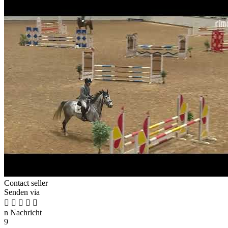
Contact seller
Senden via





n
Nachricht
9