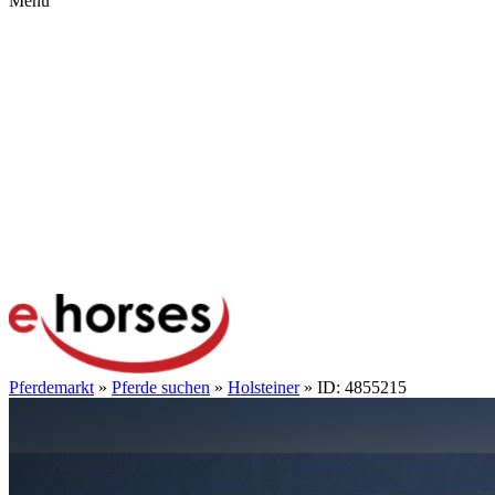
Menü
Pferdemarkt
»
Pferde suchen
»
Holsteiner
» ID: 4855215