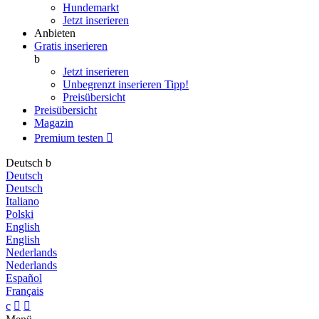
Hundemarkt
Jetzt inserieren
Anbieten
Gratis inserieren
b
Jetzt inserieren
Unbegrenzt inserieren
Tipp!
Preisübersicht
Preisübersicht
Magazin
Premium testen

Deutsch
b
Deutsch
Deutsch
Italiano
Polski
English
English
Nederlands
Nederlands
Español
Français
c

