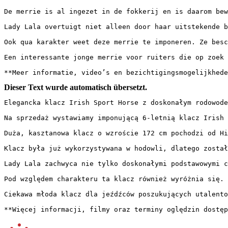
De merrie is al ingezet in de fokkerij en is daarom bew
Lady Lala overtuigt niet alleen door haar uitstekende b
Ook qua karakter weet deze merrie te imponeren. Ze besc
Een interessante jonge merrie voor ruiters die op zoek 
**Meer informatie, video’s en bezichtigingsmogelijkhede
Dieser Text wurde automatisch übersetzt.
Elegancka klacz Irish Sport Horse z doskonałym rodowodem
Na sprzedaż wystawiamy imponującą 6-letnią klacz Irish S
Duża, kasztanowa klacz o wzroście 172 cm pochodzi od Hie
Klacz była już wykorzystywana w hodowli, dlatego został
Lady Lala zachwyca nie tylko doskonałymi podstawowymi c
Pod względem charakteru ta klacz również wyróżnia się. 
Ciekawa młoda klacz dla jeźdźców poszukujących utalento
**Więcej informacji, filmy oraz terminy oględzin dostęp