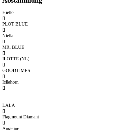
Abstammung
Hiello

PLOT BLUE

Niella

MR. BLUE

ILOTTE (NL)

GOODTIMES

Iellahorn

LALA

Flagmount Diamant

Angeline