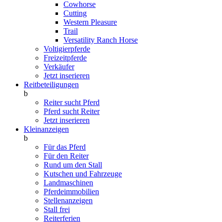
Cowhorse
Cutting
Western Pleasure
Trail
Versatility Ranch Horse
Voltigierpferde
Freizeitpferde
Verkäufer
Jetzt inserieren
Reitbeteiligungen
b
Reiter sucht Pferd
Pferd sucht Reiter
Jetzt inserieren
Kleinanzeigen
b
Für das Pferd
Für den Reiter
Rund um den Stall
Kutschen und Fahrzeuge
Landmaschinen
Pferdeimmobilien
Stellenanzeigen
Stall frei
Reiterferien