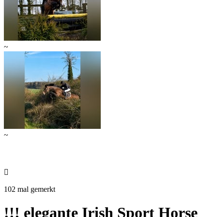
~
~

102 mal gemerkt
!!! elegante Irish Sport Horse