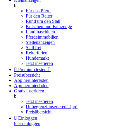
Kleinanzeigen
b
Für das Pferd
Für den Reiter
Rund um den Stall
Kutschen und Fahrzeuge
Landmaschinen
Pferdeimmobilien
Stellenanzeigen
Stall frei
Reiterferien
Hundemarkt
Jetzt inserieren

Premium testen

Preisübersicht
App herunterladen
App herunterladen
Gratis inserieren
b
Jetzt inserieren
Unbegrenzt inserieren
Tipp!
Preisübersicht

Einloggen
hier einloggen