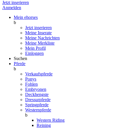
Jetzt inserieren
Anmelden
Mein ehorses
b
Jetzt inserieren
Meine Inserate
Meine Nachrichten
Meine Merkliste
Mein Profil
Einloggen
Suchen
Pferde
b
Verkaufspferde
Ponys
Fohlen
Embryonen
Deckhengste
Dressurpferde
Springpferde
Westernpferde
b
Western Riding
Reining