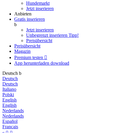
Hundemarkt
Jetzt inserieren
Anbieten
Gratis inserieren
b
Jetzt inserieren
Unbegrenzt inserieren
Tipp!
Preisübersicht
Preisübersicht
Magazin
Premium testen

App herunterladen
download
Deutsch
b
Deutsch
Deutsch
Italiano
Polski
English
English
Nederlands
Nederlands
Español
Français
c

