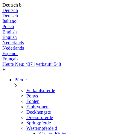
Deutsch
b
Deutsch
Deutsch
Italiano
Polski
English
English
Nederlands
Nederlands
Español
Français
Heute Neu: 437
|
verkauft: 548
H
Pferde
b
Verkaufspferde
Ponys
Fohlen
Embryonen
Deckhengste
Dressurpferde
Springpferde
Westernpferde
d
Western Riding