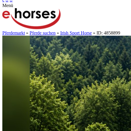
Menü
Pferdemarkt
»
Pferde suchen
»
Irish Sport Horse
» ID: 4858899