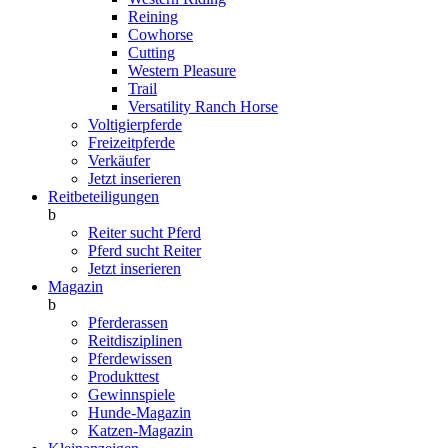
Reining
Cowhorse
Cutting
Western Pleasure
Trail
Versatility Ranch Horse
Voltigierpferde
Freizeitpferde
Verkäufer
Jetzt inserieren
Reitbeteiligungen
b
Reiter sucht Pferd
Pferd sucht Reiter
Jetzt inserieren
Magazin
b
Pferderassen
Reitdisziplinen
Pferdewissen
Produkttest
Gewinnspiele
Hunde-Magazin
Katzen-Magazin