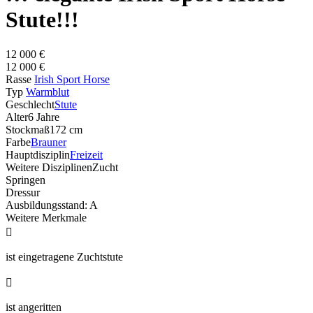
Stute!!!
12 000 €
12 000 €
Rasse
Irish Sport Horse
Typ
Warmblut
Geschlecht
Stute
Alter
6 Jahre
Stockmaß
172 cm
Farbe
Brauner
Hauptdisziplin
Freizeit
Weitere Disziplinen
Zucht
Springen
Dressur
Ausbildungsstand: A
Weitere Merkmale

ist eingetragene Zuchtstute

ist angeritten