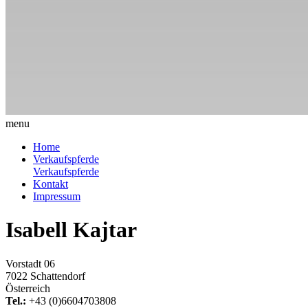
menu
Home
Verkaufspferde
Verkaufspferde
Kontakt
Impressum
Isabell Kajtar
Vorstadt 06
7022 Schattendorf
Österreich
Tel.:
+43 (0)6604703808