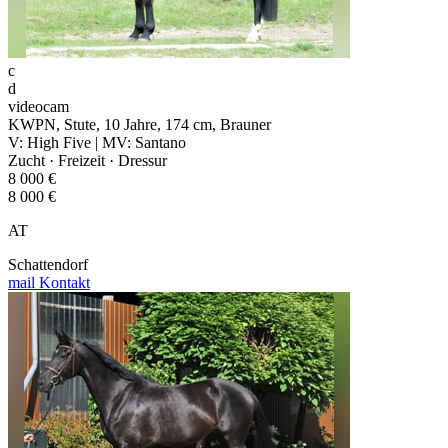
c
d
videocam
KWPN, Stute, 10 Jahre, 174 cm, Brauner
V: High Five | MV: Santano
Zucht · Freizeit · Dressur
8 000 €
8 000 €
AT
Schattendorf
mail
Kontakt