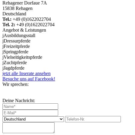
Rehagener Dorfaue 7A
15838 Rehagen
Deutschland
Tel.:
+49 (0)1622022704
Tel. 2:
+49 (0)1622022704
Angebot & Leistungen
j
Ausbildungsstall
j
Dressurpferde
j
Freizeitpferde
j
Springpferde
j
Vielseitigkeitspferde
j
Zuchtpferde
j
Jagdpferde
jetzt alle Inserate ansehen
Besuche uns auf Facebook!
Wir sprechen:
Deine Nachricht: