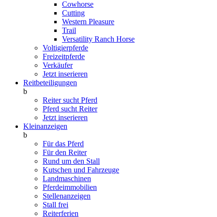
Cowhorse
Cutting
Western Pleasure
Trail
Versatility Ranch Horse
Voltigierpferde
Freizeitpferde
Verkäufer
Jetzt inserieren
Reitbeteiligungen
b
Reiter sucht Pferd
Pferd sucht Reiter
Jetzt inserieren
Kleinanzeigen
b
Für das Pferd
Für den Reiter
Rund um den Stall
Kutschen und Fahrzeuge
Landmaschinen
Pferdeimmobilien
Stellenanzeigen
Stall frei
Reiterferien