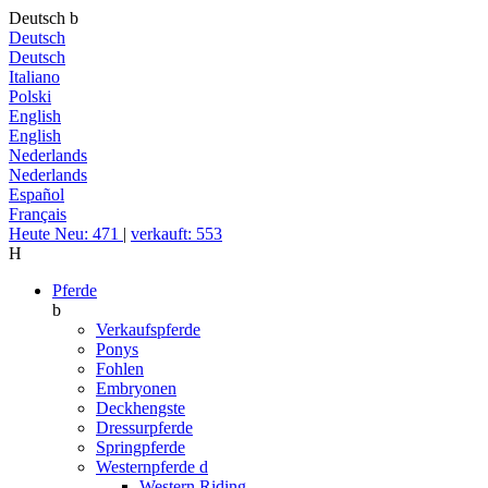
Deutsch
b
Deutsch
Deutsch
Italiano
Polski
English
English
Nederlands
Nederlands
Español
Français
Heute Neu: 471
|
verkauft: 553
H
Pferde
b
Verkaufspferde
Ponys
Fohlen
Embryonen
Deckhengste
Dressurpferde
Springpferde
Westernpferde
d
Western Riding