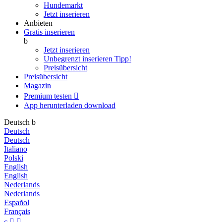
Hundemarkt
Jetzt inserieren
Anbieten
Gratis inserieren
b
Jetzt inserieren
Unbegrenzt inserieren
Tipp!
Preisübersicht
Preisübersicht
Magazin
Premium testen

App herunterladen
download
Deutsch
b
Deutsch
Deutsch
Italiano
Polski
English
English
Nederlands
Nederlands
Español
Français
c

