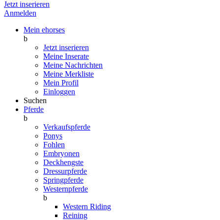
Jetzt inserieren
Anmelden
Mein ehorses
b
Jetzt inserieren
Meine Inserate
Meine Nachrichten
Meine Merkliste
Mein Profil
Einloggen
Suchen
Pferde
b
Verkaufspferde
Ponys
Fohlen
Embryonen
Deckhengste
Dressurpferde
Springpferde
Westernpferde
b
Western Riding
Reining