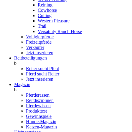
Reining
Cowhorse
Cutting
Western Pleasure
Trail
Versatility Ranch Horse
Voltigierpferde
Freizeitpferde
Verkäufer
Jetzt inserieren
Reitbeteiligungen
b
Reiter sucht Pferd
Pferd sucht Reiter
Jetzt inserieren
Magazin
b
Pferderassen
Reitdisziplinen
Pferdewissen
Produkttest
Gewinnspiele
Hunde-Magazin
Katzen-Magazin