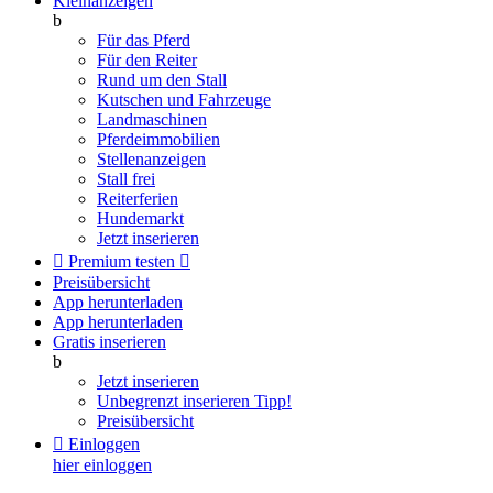
Kleinanzeigen
b
Für das Pferd
Für den Reiter
Rund um den Stall
Kutschen und Fahrzeuge
Landmaschinen
Pferdeimmobilien
Stellenanzeigen
Stall frei
Reiterferien
Hundemarkt
Jetzt inserieren

Premium testen

Preisübersicht
App herunterladen
App herunterladen
Gratis inserieren
b
Jetzt inserieren
Unbegrenzt inserieren
Tipp!
Preisübersicht

Einloggen
hier einloggen