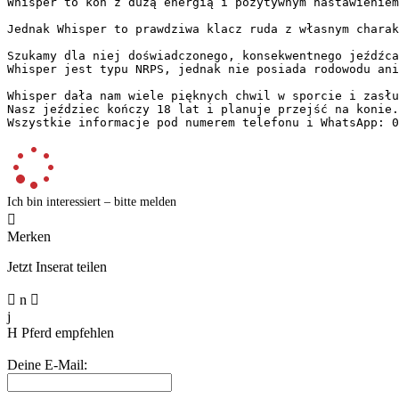
Whisper to koń z dużą energią i pozytywnym nastawieniem
Jednak Whisper to prawdziwa klacz ruda z własnym charak
Szukamy dla niej doświadczonego, konsekwentnego jeźdźca
Whisper jest typu NRPS, jednak nie posiada rodowodu ani p
Whisper dała nam wiele pięknych chwil w sporcie i zasłu
Nasz jeździec kończy 18 lat i planuje przejść na konie. 
Wszystkie informacje pod numerem telefonu i WhatsApp: 0
Ich bin interessiert – bitte melden

Merken
Jetzt Inserat teilen

n

j
H
Pferd empfehlen
Deine E-Mail: