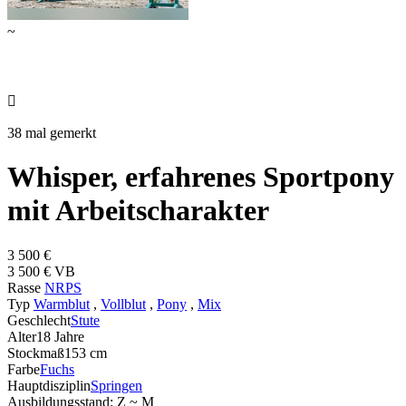
~

38 mal gemerkt
Whisper, erfahrenes Sportpony
mit Arbeitscharakter
3 500 €
3 500 € VB
Rasse
NRPS
Typ
Warmblut
,
Vollblut
,
Pony
,
Mix
Geschlecht
Stute
Alter
18 Jahre
Stockmaß
153 cm
Farbe
Fuchs
Hauptdisziplin
Springen
Ausbildungsstand: Z ~ M