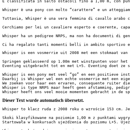
È classificata in salto ostacoli fino a 1,00 m, con pun
Whisper è una pony con molto “carattere” e un atteggiam
Tuttavia, Whisper è una vera femmina di cavallo arabo c
Cerchiamo per lei un cavaliere esperto e coerente, capac
Whisper ha un pedigree NRPS, ma non ha documenti di genea
Ci ha regalato tanti momenti belli in ambito sportivo e
Whisper is een vosmerrie uit 2008 met een stokmaat van 1
Springen geklasseerd op 1.00m met winstpunten voor het 
Eventing uitgebracht tot en met L+5. Eventing doet ze sup
Whisper is een pony met veel “go” en een positieve inst
Daarbij is Whisper wel een echte vosmerrie met een eige
We zoeken voor haar een ervaren, consequente ruiter die
Whisper is type NRPS maar heeft geen afstamming, pedigre
Whisper heeft ons veel mooie momenten gebracht in de sp
Dieser Text wurde automatisch übersetzt.
Whisper to klacz ruda z 2008 roku o wzroście 153 cm. Jes
Skoki klasyfikowane na poziomie 1,00 m z punktami wygry
Startowała w konkursach ujeżdżenia do poziomu L+5. Ujeżd