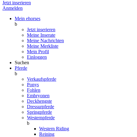
Jetzt inserieren
Anmelden
Mein ehorses
b
Jetzt inserieren
Meine Inserate
Meine Nachrichten
Meine Merkliste
Mein Profil
Einloggen
Suchen
Pferde
b
Verkaufspferde
Ponys
Fohlen
Embryonen
Deckhengste
Dressurpferde
Springpferde
Westernpferde
b
Western Riding
Reining