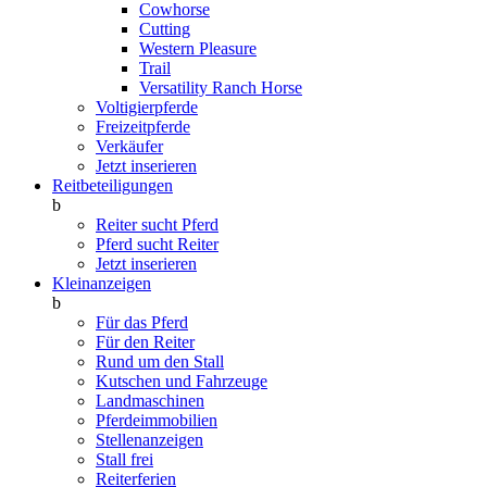
Cowhorse
Cutting
Western Pleasure
Trail
Versatility Ranch Horse
Voltigierpferde
Freizeitpferde
Verkäufer
Jetzt inserieren
Reitbeteiligungen
b
Reiter sucht Pferd
Pferd sucht Reiter
Jetzt inserieren
Kleinanzeigen
b
Für das Pferd
Für den Reiter
Rund um den Stall
Kutschen und Fahrzeuge
Landmaschinen
Pferdeimmobilien
Stellenanzeigen
Stall frei
Reiterferien