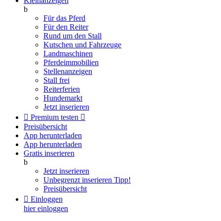
Kleinanzeigen
b
Für das Pferd
Für den Reiter
Rund um den Stall
Kutschen und Fahrzeuge
Landmaschinen
Pferdeimmobilien
Stellenanzeigen
Stall frei
Reiterferien
Hundemarkt
Jetzt inserieren

Premium testen

Preisübersicht
App herunterladen
App herunterladen
Gratis inserieren
b
Jetzt inserieren
Unbegrenzt inserieren
Tipp!
Preisübersicht

Einloggen
hier einloggen