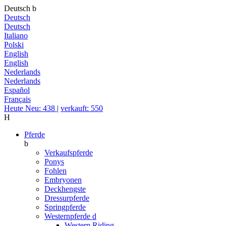
Deutsch
b
Deutsch
Deutsch
Italiano
Polski
English
English
Nederlands
Nederlands
Español
Français
Heute Neu: 438
|
verkauft: 550
H
Pferde
b
Verkaufspferde
Ponys
Fohlen
Embryonen
Deckhengste
Dressurpferde
Springpferde
Westernpferde
d
Western Riding