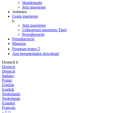
Hundemarkt
Jetzt inserieren
Anbieten
Gratis inserieren
b
Jetzt inserieren
Unbegrenzt inserieren
Tipp!
Preisübersicht
Preisübersicht
Magazin
Premium testen

App herunterladen
download
Deutsch
b
Deutsch
Deutsch
Italiano
Polski
English
English
Nederlands
Nederlands
Español
Français
c

