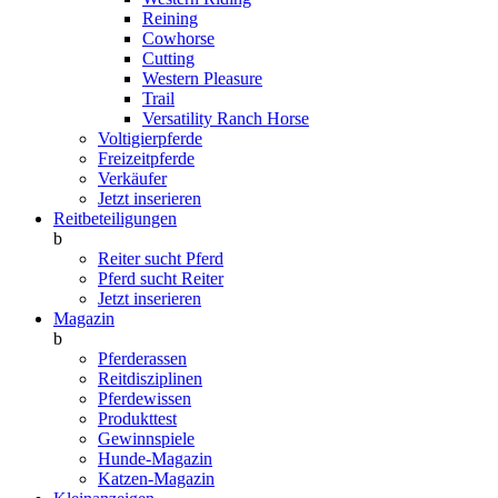
Reining
Cowhorse
Cutting
Western Pleasure
Trail
Versatility Ranch Horse
Voltigierpferde
Freizeitpferde
Verkäufer
Jetzt inserieren
Reitbeteiligungen
b
Reiter sucht Pferd
Pferd sucht Reiter
Jetzt inserieren
Magazin
b
Pferderassen
Reitdisziplinen
Pferdewissen
Produkttest
Gewinnspiele
Hunde-Magazin
Katzen-Magazin