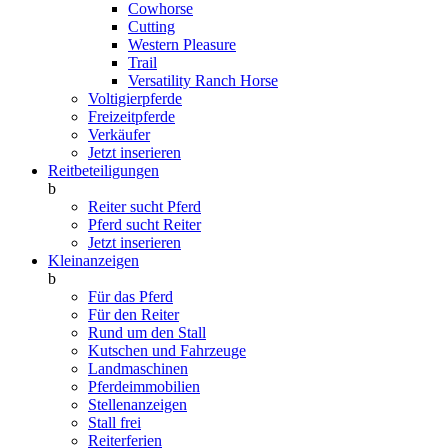
Cowhorse
Cutting
Western Pleasure
Trail
Versatility Ranch Horse
Voltigierpferde
Freizeitpferde
Verkäufer
Jetzt inserieren
Reitbeteiligungen
b
Reiter sucht Pferd
Pferd sucht Reiter
Jetzt inserieren
Kleinanzeigen
b
Für das Pferd
Für den Reiter
Rund um den Stall
Kutschen und Fahrzeuge
Landmaschinen
Pferdeimmobilien
Stellenanzeigen
Stall frei
Reiterferien