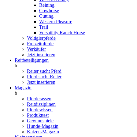
Reining
Cowhorse
Cutting
Western Pleasure
Trail
Versatility Ranch Horse
Voltigierpferde
Freizeitpferde
Verkäufer
Jetzt inserieren
Reitbeteiligungen
b
Reiter sucht Pferd
Pferd sucht Reiter
Jetzt inserieren
Magazin
b
Pferderassen
Reitdisziplinen
Pferdewissen
Produkttest
Gewinnspiele
Hunde-Magazin
Katzen-Magazin