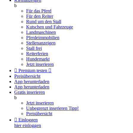
Kleinanzeigen
b
Für das Pferd
Für den Reiter
Rund um den Stall
Kutschen und Fahrzeuge
Landmaschinen
Pferdeimmobilien
Stellenanzeigen
Stall frei
Reiterferien
Hundemarkt
Jetzt inserieren

Premium testen

Preisübersicht
App herunterladen
App herunterladen
Gratis inserieren
b
Jetzt inserieren
Unbegrenzt inserieren
Tipp!
Preisübersicht

Einloggen
hier einloggen