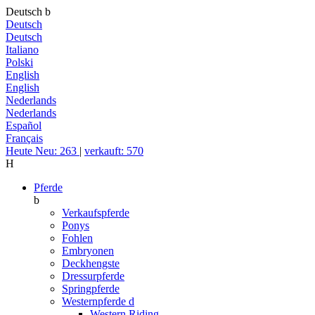
Deutsch
b
Deutsch
Deutsch
Italiano
Polski
English
English
Nederlands
Nederlands
Español
Français
Heute Neu: 263
|
verkauft: 570
H
Pferde
b
Verkaufspferde
Ponys
Fohlen
Embryonen
Deckhengste
Dressurpferde
Springpferde
Westernpferde
d
Western Riding