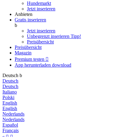
Hundemarkt
Jetzt inserieren
Anbieten
Gratis inserieren
b
Jetzt inserieren
Unbegrenzt inserieren
Tipp!
Preisübersicht
Preisübersicht
Magazin
Premium testen

App herunterladen
download
Deutsch
b
Deutsch
Deutsch
Italiano
Polski
English
English
Nederlands
Nederlands
Español
Français
c

