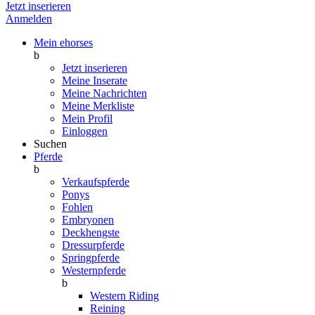
Jetzt inserieren
Anmelden
Mein ehorses
b
Jetzt inserieren
Meine Inserate
Meine Nachrichten
Meine Merkliste
Mein Profil
Einloggen
Suchen
Pferde
b
Verkaufspferde
Ponys
Fohlen
Embryonen
Deckhengste
Dressurpferde
Springpferde
Westernpferde
b
Western Riding
Reining