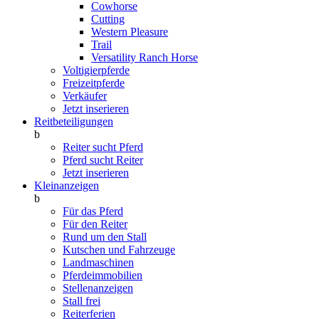
Cowhorse
Cutting
Western Pleasure
Trail
Versatility Ranch Horse
Voltigierpferde
Freizeitpferde
Verkäufer
Jetzt inserieren
Reitbeteiligungen
b
Reiter sucht Pferd
Pferd sucht Reiter
Jetzt inserieren
Kleinanzeigen
b
Für das Pferd
Für den Reiter
Rund um den Stall
Kutschen und Fahrzeuge
Landmaschinen
Pferdeimmobilien
Stellenanzeigen
Stall frei
Reiterferien