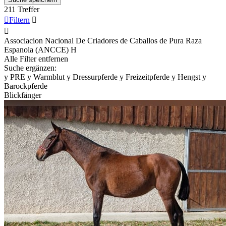
211 Treffer

Filtern


Associacion Nacional De Criadores de Caballos de Pura Raza
Espanola (ANCCE)
H
Alle Filter entfernen
Suche ergänzen:
y
PRE
y
Warmblut
y
Dressurpferde
y
Freizeitpferde
y
Hengst
y
Barockpferde
Blickfänger