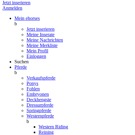
Jetzt inserieren
Anmelden
Mein ehorses
b
Jetzt inserieren
Meine Inserate
Meine Nachrichten
Meine Merkliste
Mein Profil
Einloggen
Suchen
Pferde
b
Verkaufspferde
Ponys
Fohlen
Embryonen
Deckhengste
Dressurpferde
Springpferde
Westernpferde
b
Western Riding
Reining