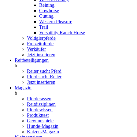
Reining
Cowhorse
Cutting
Western Pleasure
Trail
Versatility Ranch Horse
Voltigierpferde
Freizeitpferde
Verkäufer
Jetzt inserieren
Reitbeteiligungen
b
Reiter sucht Pferd
Pferd sucht Reiter
Jetzt inserieren
Magazin
b
Pferderassen
Reitdisziplinen
Pferdewissen
Produkttest
Gewinnspiele
Hunde-Magazin
Katzen-Magazin