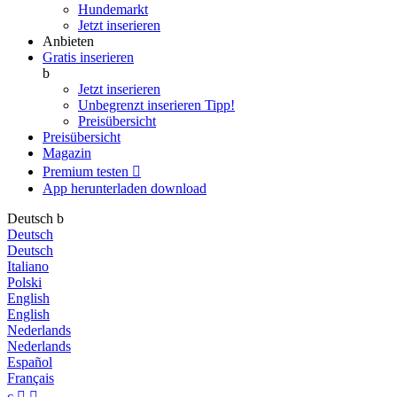
Hundemarkt
Jetzt inserieren
Anbieten
Gratis inserieren
b
Jetzt inserieren
Unbegrenzt inserieren
Tipp!
Preisübersicht
Preisübersicht
Magazin
Premium testen

App herunterladen
download
Deutsch
b
Deutsch
Deutsch
Italiano
Polski
English
English
Nederlands
Nederlands
Español
Français
c

