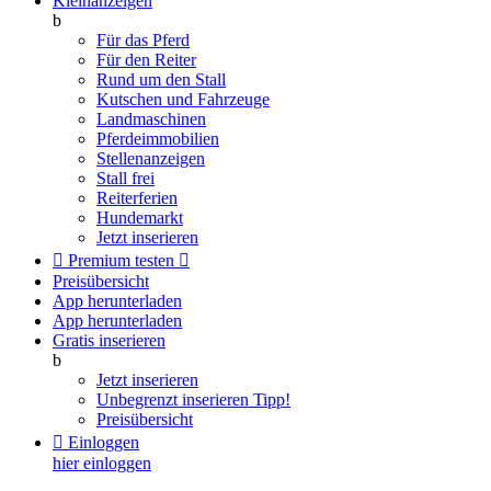
Kleinanzeigen
b
Für das Pferd
Für den Reiter
Rund um den Stall
Kutschen und Fahrzeuge
Landmaschinen
Pferdeimmobilien
Stellenanzeigen
Stall frei
Reiterferien
Hundemarkt
Jetzt inserieren

Premium testen

Preisübersicht
App herunterladen
App herunterladen
Gratis inserieren
b
Jetzt inserieren
Unbegrenzt inserieren
Tipp!
Preisübersicht

Einloggen
hier einloggen