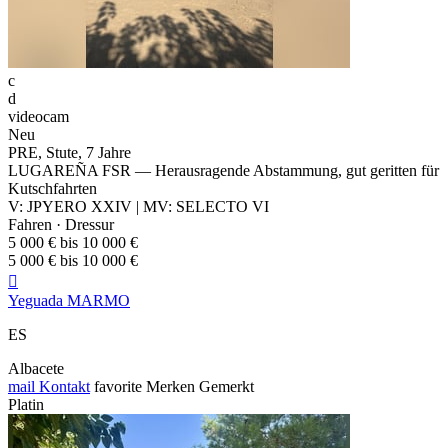
c
d
videocam
Neu
PRE, Stute, 7 Jahre
LUGAREÑA FSR — Herausragende Abstammung, gut geritten für
Kutschfahrten
V: JPYERO XXIV | MV: SELECTO VI
Fahren · Dressur
5 000 € bis 10 000 €
5 000 € bis 10 000 €

Yeguada MARMO
ES
Albacete
mail
Kontakt
favorite
Merken
Gemerkt
Platin