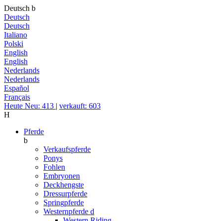
Deutsch
b
Deutsch
Deutsch
Italiano
Polski
English
English
Nederlands
Nederlands
Español
Français
Heute Neu: 413
|
verkauft: 603
H
Pferde
b
Verkaufspferde
Ponys
Fohlen
Embryonen
Deckhengste
Dressurpferde
Springpferde
Westernpferde
d
Western Riding