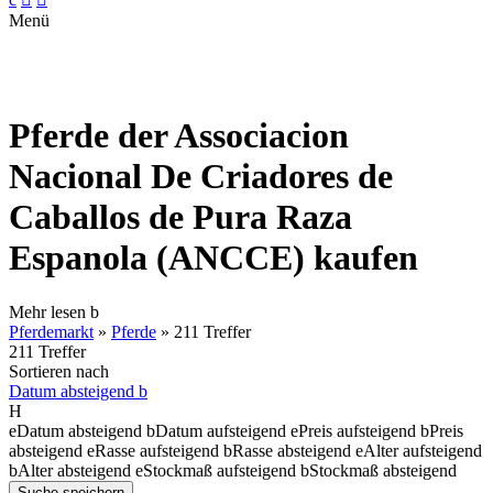
Menü
Pferde der Associacion
Nacional De Criadores de
Caballos de Pura Raza
Espanola (ANCCE) kaufen
Mehr lesen
b
Pferdemarkt
»
Pferde
»
211 Treffer
211 Treffer
Sortieren nach
Datum absteigend
b
H
e
Datum absteigend
b
Datum aufsteigend
e
Preis aufsteigend
b
Preis
absteigend
e
Rasse aufsteigend
b
Rasse absteigend
e
Alter aufsteigend
b
Alter absteigend
e
Stockmaß aufsteigend
b
Stockmaß absteigend
Suche speichern