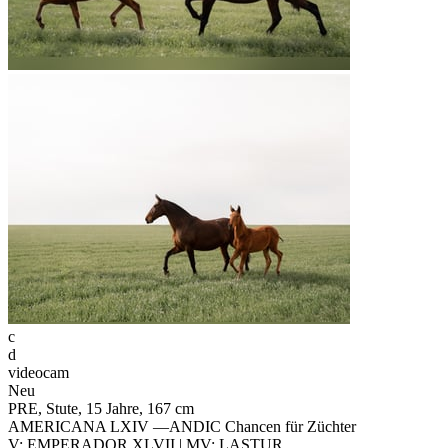
c
d
videocam
Neu
PRE, Stute, 15 Jahre, 167 cm
AMERICANA LXIV —ANDIC Chancen für Züchter
V: EMPERADOR XLVII | MV: LASTUR