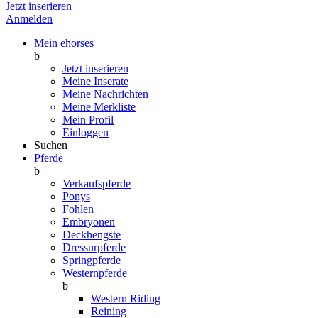
Jetzt inserieren
Anmelden
Mein ehorses
b
Jetzt inserieren
Meine Inserate
Meine Nachrichten
Meine Merkliste
Mein Profil
Einloggen
Suchen
Pferde
b
Verkaufspferde
Ponys
Fohlen
Embryonen
Deckhengste
Dressurpferde
Springpferde
Westernpferde
b
Western Riding
Reining