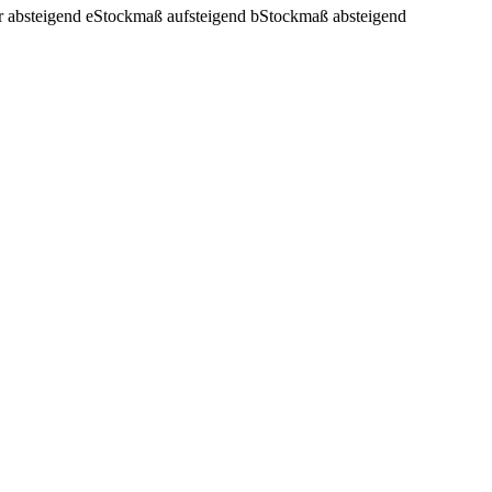
r absteigend
e
Stockmaß aufsteigend
b
Stockmaß absteigend