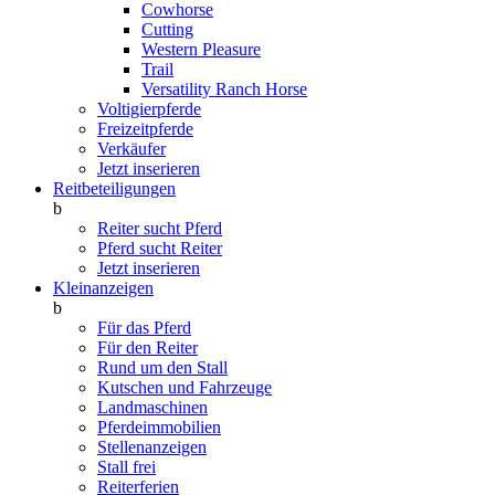
Cowhorse
Cutting
Western Pleasure
Trail
Versatility Ranch Horse
Voltigierpferde
Freizeitpferde
Verkäufer
Jetzt inserieren
Reitbeteiligungen
b
Reiter sucht Pferd
Pferd sucht Reiter
Jetzt inserieren
Kleinanzeigen
b
Für das Pferd
Für den Reiter
Rund um den Stall
Kutschen und Fahrzeuge
Landmaschinen
Pferdeimmobilien
Stellenanzeigen
Stall frei
Reiterferien