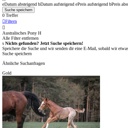
e
Datum absteigend
b
Datum aufsteigend
e
Preis aufsteigend
b
Preis abs
Suche speichern
0 Treffer

Filtern

Australisches Pony
H
Alle Filter entfernen
s
Nichts gefunden? Jetzt Suche speichern!
Speichere die Suche und wir senden dir eine E-Mail, sobald wir etwas
Suche speichern
Ähnliche Suchanfragen
Gold