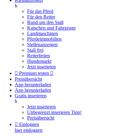
Kleinanzeigen
b
Für das Pferd
Für den Reiter
Rund um den Stall
Kutschen und Fahrzeuge
Landmaschinen
Pferdeimmobilien
Stellenanzeigen
Stall frei
Reiterferien
Hundemarkt
Jetzt inserieren

Premium testen

Preisübersicht
App herunterladen
App herunterladen
Gratis inserieren
b
Jetzt inserieren
Unbegrenzt inserieren
Tipp!
Preisübersicht

Einloggen
hier einloggen