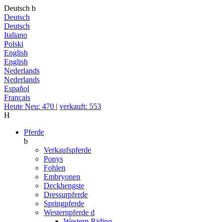
Deutsch
b
Deutsch
Deutsch
Italiano
Polski
English
English
Nederlands
Nederlands
Español
Français
Heute Neu: 470
|
verkauft: 553
H
Pferde
b
Verkaufspferde
Ponys
Fohlen
Embryonen
Deckhengste
Dressurpferde
Springpferde
Westernpferde
d
Western Riding