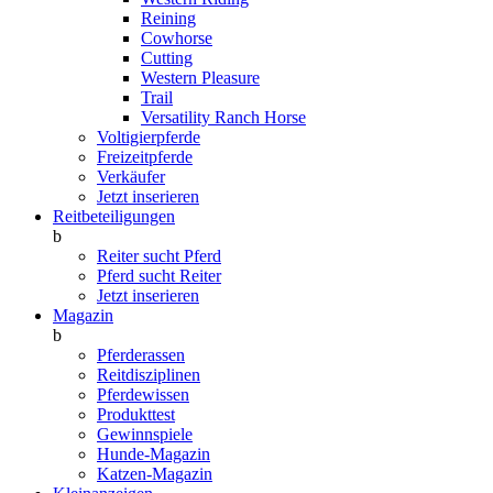
Reining
Cowhorse
Cutting
Western Pleasure
Trail
Versatility Ranch Horse
Voltigierpferde
Freizeitpferde
Verkäufer
Jetzt inserieren
Reitbeteiligungen
b
Reiter sucht Pferd
Pferd sucht Reiter
Jetzt inserieren
Magazin
b
Pferderassen
Reitdisziplinen
Pferdewissen
Produkttest
Gewinnspiele
Hunde-Magazin
Katzen-Magazin