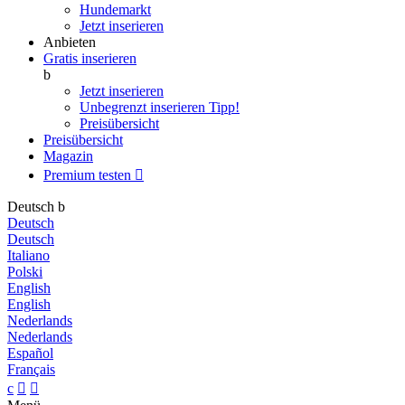
Hundemarkt
Jetzt inserieren
Anbieten
Gratis inserieren
b
Jetzt inserieren
Unbegrenzt inserieren
Tipp!
Preisübersicht
Preisübersicht
Magazin
Premium testen

Deutsch
b
Deutsch
Deutsch
Italiano
Polski
English
English
Nederlands
Nederlands
Español
Français
c

