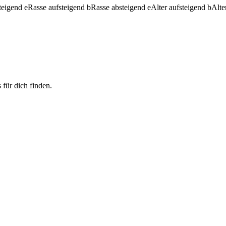
teigend
e
Rasse aufsteigend
b
Rasse absteigend
e
Alter aufsteigend
b
Alte
 für dich finden.