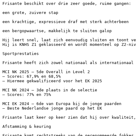
Frisante beschikt over drie zeer goede, ruime gangen:

een grote, zuivere stap

een krachtige, expressieve draf met sterk achterbeen

een bergopwaartse, makkelijk te sluiten galop

Hij leert snel, laat zich eenvoudig sluiten en toont vee
Hij is KNHS Z1 geklasseerd en wordt momenteel op Z2-nivea
Sportprestaties

Frisante heeft zich zowel nationaal als internationaal s
MCI NK 2025 – 5de Overall in Level 2

– Scores: 67,9% en 68,5%

– Hiermee gekwalificeerd voor het EK 2025

MCI NK 2024 – 3de plaats in de selectie

– Scores: 77% en 75%

MCI EK 2024 – 6de van Europa bij de jonge paarden

– Beste Nederlandse jonge paard op het EK

Frisante laat keer op keer zien dat hij over kwaliteit, 
Afstamming & keuring

Frisante komt rechtstreeks van de gerenommeerde fokker Y