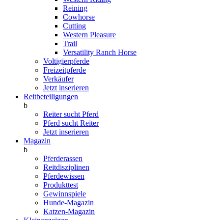
Reining
Cowhorse
Cutting
Western Pleasure
Trail
Versatility Ranch Horse
Voltigierpferde
Freizeitpferde
Verkäufer
Jetzt inserieren
Reitbeteiligungen
b
Reiter sucht Pferd
Pferd sucht Reiter
Jetzt inserieren
Magazin
b
Pferderassen
Reitdisziplinen
Pferdewissen
Produkttest
Gewinnspiele
Hunde-Magazin
Katzen-Magazin