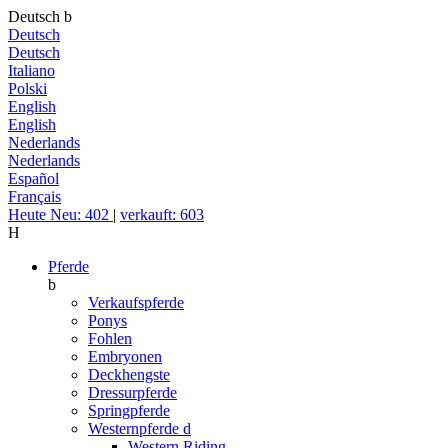
Deutsch
b
Deutsch
Deutsch
Italiano
Polski
English
English
Nederlands
Nederlands
Español
Français
Heute Neu: 402
|
verkauft: 603
H
Pferde
b
Verkaufspferde
Ponys
Fohlen
Embryonen
Deckhengste
Dressurpferde
Springpferde
Westernpferde
d
Western Riding