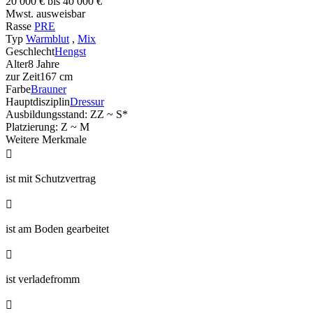
20 000 € bis 40 000 €
Mwst. ausweisbar
Rasse
PRE
Typ
Warmblut
,
Mix
Geschlecht
Hengst
Alter
8 Jahre
zur Zeit
167 cm
Farbe
Brauner
Hauptdisziplin
Dressur
Ausbildungsstand: ZZ ~ S*
Platzierung: Z ~ M
Weitere Merkmale

ist mit Schutzvertrag

ist am Boden gearbeitet

ist verladefromm
