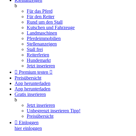
Kleinanzeigen
b
Für das Pferd
Für den Reiter
Rund um den Stall
Kutschen und Fahrzeuge
Landmaschinen
Pferdeimmobilien
Stellenanzeigen
Stall frei
Reiterferien
Hundemarkt
Jetzt inserieren

Premium testen

Preisübersicht
App herunterladen
App herunterladen
Gratis inserieren
b
Jetzt inserieren
Unbegrenzt inserieren
Tipp!
Preisübersicht

Einloggen
hier einloggen