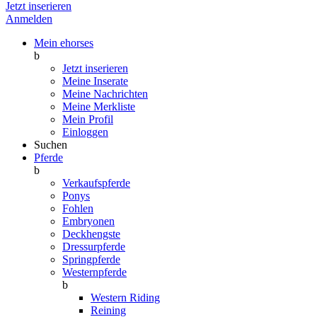
Jetzt inserieren
Anmelden
Mein ehorses
b
Jetzt inserieren
Meine Inserate
Meine Nachrichten
Meine Merkliste
Mein Profil
Einloggen
Suchen
Pferde
b
Verkaufspferde
Ponys
Fohlen
Embryonen
Deckhengste
Dressurpferde
Springpferde
Westernpferde
b
Western Riding
Reining