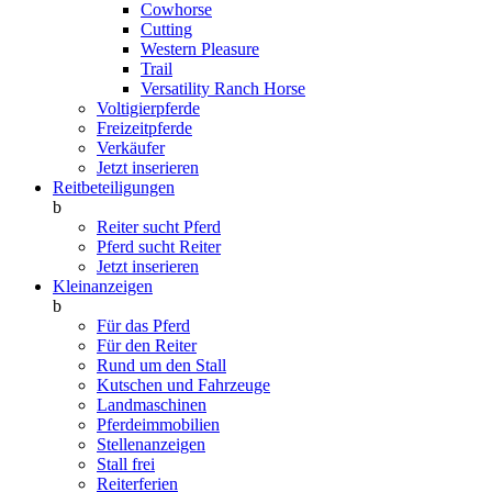
Cowhorse
Cutting
Western Pleasure
Trail
Versatility Ranch Horse
Voltigierpferde
Freizeitpferde
Verkäufer
Jetzt inserieren
Reitbeteiligungen
b
Reiter sucht Pferd
Pferd sucht Reiter
Jetzt inserieren
Kleinanzeigen
b
Für das Pferd
Für den Reiter
Rund um den Stall
Kutschen und Fahrzeuge
Landmaschinen
Pferdeimmobilien
Stellenanzeigen
Stall frei
Reiterferien