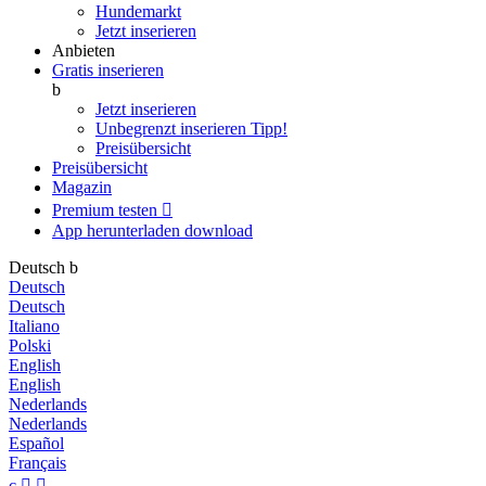
Hundemarkt
Jetzt inserieren
Anbieten
Gratis inserieren
b
Jetzt inserieren
Unbegrenzt inserieren
Tipp!
Preisübersicht
Preisübersicht
Magazin
Premium testen

App herunterladen
download
Deutsch
b
Deutsch
Deutsch
Italiano
Polski
English
English
Nederlands
Nederlands
Español
Français
c

