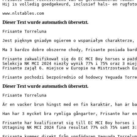
Hij is volledig goedgekeurd, inclusief hals- en rugfoto’s
www.nlstables.com
Dieser Text wurde automatisch übersetzt.
Frisante Torreluna

Jest pięknym gniadym ogierem o wspaniałym charakterze, 
Ma 3 bardzo dobre obszerne chody, Frisante posiada bard
Frisante zakwalifikował się do EC MCI Boy horses w paźdz
Selekcja NK MCI 2024 niezły wynik 77% i 75% oraz 3 miejs
Frisante zajął 6. miejsce w Europie na Mistrzostwach Eur
Frisante pochodzi bezpośrednio od hodowcy Yeguada Torre
Dieser Text wurde automatisch übersetzt.
Frisante Torreluna

Är en vacker brun hingst med en fin karaktär, han är ba
Han har 3 mycket bra rymliga gångarter, Frisante har en
Frisante har kvalificerat sig till EC MCI Boy horses i o
Uttagning NK MCI 2024 fina resultat 77% och 75% samt 3:e 
Frisante kommer direkt från uppfödaren Yeguada Torrelun