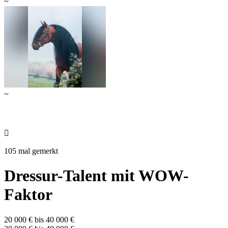
~
~

105 mal gemerkt
Dressur-Talent mit WOW-
Faktor
20 000 € bis 40 000 €