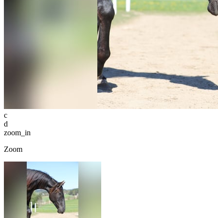
c
d
zoom_in
Zoom