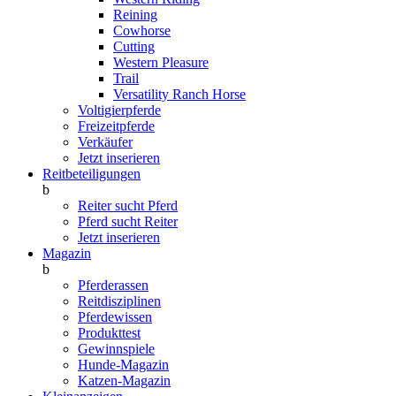
Reining
Cowhorse
Cutting
Western Pleasure
Trail
Versatility Ranch Horse
Voltigierpferde
Freizeitpferde
Verkäufer
Jetzt inserieren
Reitbeteiligungen
b
Reiter sucht Pferd
Pferd sucht Reiter
Jetzt inserieren
Magazin
b
Pferderassen
Reitdisziplinen
Pferdewissen
Produkttest
Gewinnspiele
Hunde-Magazin
Katzen-Magazin