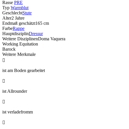
Rasse
PRE
Typ
Warmblut
Geschlecht
Stute
Alter
2 Jahre
Endmaß geschätzt
165 cm
Farbe
Rappe
Hauptdisziplin
Dressur
Weitere Disziplinen
Doma Vaquera
Working Equitation
Barock
Weitere Merkmale

ist am Boden gearbeitet

ist Allrounder

ist verladefromm
