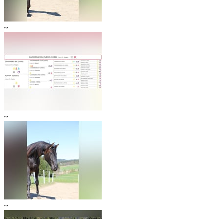
~
~
~