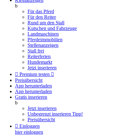
Kleinanzeigen
b
Für das Pferd
Für den Reiter
Rund um den Stall
Kutschen und Fahrzeuge
Landmaschinen
Pferdeimmobilien
Stellenanzeigen
Stall frei
Reiterferien
Hundemarkt
Jetzt inserieren

Premium testen

Preisübersicht
App herunterladen
App herunterladen
Gratis inserieren
b
Jetzt inserieren
Unbegrenzt inserieren
Tipp!
Preisübersicht

Einloggen
hier einloggen