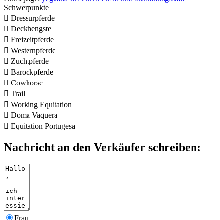
Schwerpunkte

Dressurpferde

Deckhengste

Freizeitpferde

Westernpferde

Zuchtpferde

Barockpferde

Cowhorse

Trail

Working Equitation

Doma Vaquera

Equitation Portugesa
Nachricht an den Verkäufer schreiben:
Frau