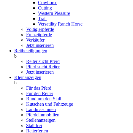
Cowhorse
Cutting
Western Pleasure
Trail
Versatility Ranch Horse
Voltigierpferde
Freizeitpferde
Verkäufer
Jetzt inserieren
Reitbeteiligungen
b
Reiter sucht Pferd
Pferd sucht Reiter
Jetzt inserieren
Kleinanzeigen
b
Für das Pferd
Für den Reiter
Rund um den Stall
Kutschen und Fahrzeuge
Landmaschinen
Pferdeimmobilien
Stellenanzeigen
Stall frei
Reiterferien