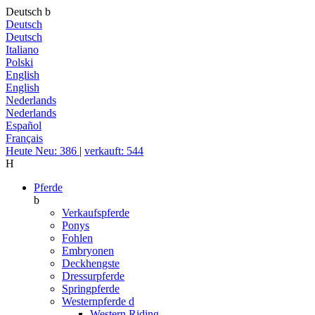
Deutsch
b
Deutsch
Deutsch
Italiano
Polski
English
English
Nederlands
Nederlands
Español
Français
Heute Neu: 386
|
verkauft: 544
H
Pferde
b
Verkaufspferde
Ponys
Fohlen
Embryonen
Deckhengste
Dressurpferde
Springpferde
Westernpferde
d
Western Riding