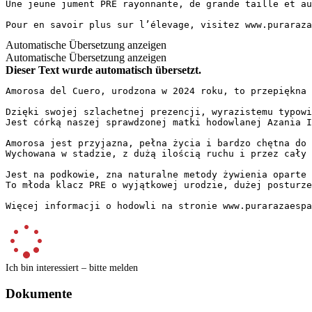
Une jeune jument PRE rayonnante, de grande taille et au 
Pour en savoir plus sur l’élevage, visitez www.puraraza
Automatische Übersetzung anzeigen
Automatische Übersetzung anzeigen
Dieser Text wurde automatisch übersetzt.
Amorosa del Cuero, urodzona w 2024 roku, to przepiękna k
Dzięki swojej szlachetnej prezencji, wyrazistemu typowi
Jest córką naszej sprawdzonej matki hodowlanej Azania I
Amorosa jest przyjazna, pełna życia i bardzo chętna do 
Wychowana w stadzie, z dużą ilością ruchu i przez cały 
Jest na podkowie, zna naturalne metody żywienia oparte 
To młoda klacz PRE o wyjątkowej urodzie, dużej posturze
Więcej informacji o hodowli na stronie www.purarazaespa
Ich bin interessiert – bitte melden
Dokumente