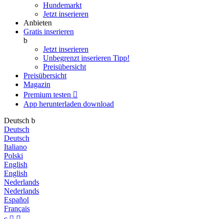
Hundemarkt
Jetzt inserieren
Anbieten
Gratis inserieren
b
Jetzt inserieren
Unbegrenzt inserieren
Tipp!
Preisübersicht
Preisübersicht
Magazin
Premium testen

App herunterladen
download
Deutsch
b
Deutsch
Deutsch
Italiano
Polski
English
English
Nederlands
Nederlands
Español
Français
c

