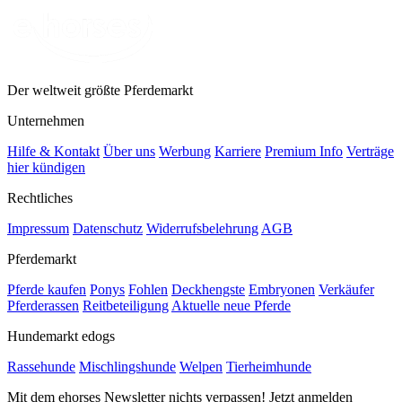
Der weltweit größte Pferdemarkt
Unternehmen
Hilfe & Kontakt
Über uns
Werbung
Karriere
Premium Info
Verträge
hier kündigen
Rechtliches
Impressum
Datenschutz
Widerrufsbelehrung
AGB
Pferdemarkt
Pferde kaufen
Ponys
Fohlen
Deckhengste
Embryonen
Verkäufer
Pferderassen
Reitbeteiligung
Aktuelle neue Pferde
Hundemarkt edogs
Rassehunde
Mischlingshunde
Welpen
Tierheimhunde
Mit dem ehorses Newsletter nichts verpassen! Jetzt anmelden