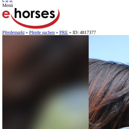
Menü
Pferdemarkt
»
Pferde suchen
»
PRE
» ID: 4817377