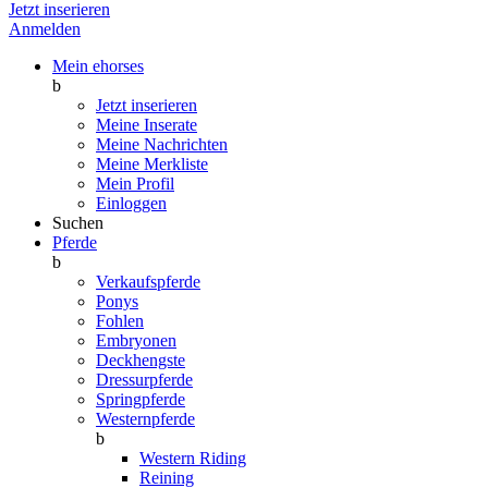
Jetzt inserieren
Anmelden
Mein ehorses
b
Jetzt inserieren
Meine Inserate
Meine Nachrichten
Meine Merkliste
Mein Profil
Einloggen
Suchen
Pferde
b
Verkaufspferde
Ponys
Fohlen
Embryonen
Deckhengste
Dressurpferde
Springpferde
Westernpferde
b
Western Riding
Reining