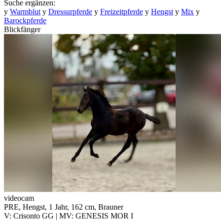
Suche ergänzen:
y
Warmblut
y
Dressurpferde
y
Freizeitpferde
y
Hengst
y
Mix
y
Barockpferde
Blickfänger
videocam
PRE, Hengst, 1 Jahr, 162 cm, Brauner
V: Crisonto GG | MV: GENESIS MOR I