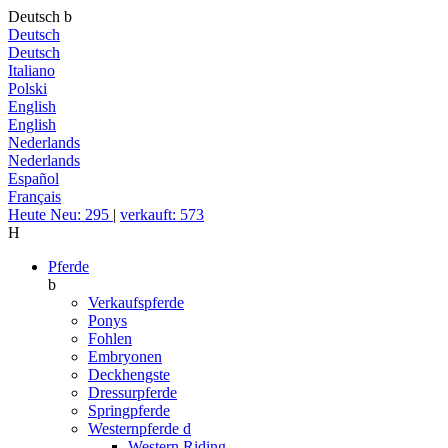
Deutsch
b
Deutsch
Deutsch
Italiano
Polski
English
English
Nederlands
Nederlands
Español
Français
Heute Neu: 295
|
verkauft: 573
H
Pferde
b
Verkaufspferde
Ponys
Fohlen
Embryonen
Deckhengste
Dressurpferde
Springpferde
Westernpferde
d
Western Riding