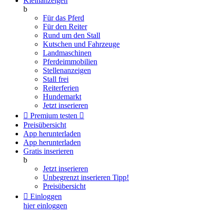
Kleinanzeigen
b
Für das Pferd
Für den Reiter
Rund um den Stall
Kutschen und Fahrzeuge
Landmaschinen
Pferdeimmobilien
Stellenanzeigen
Stall frei
Reiterferien
Hundemarkt
Jetzt inserieren

Premium testen

Preisübersicht
App herunterladen
App herunterladen
Gratis inserieren
b
Jetzt inserieren
Unbegrenzt inserieren
Tipp!
Preisübersicht

Einloggen
hier einloggen