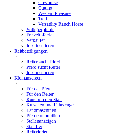
Cowhorse
Cutting
Western Pleasure
Trail
Versatility Ranch Horse
Voltigierpferde
Freizeitpferde
Verkäufer
Jetzt inserieren
Reitbeteiligungen
b
Reiter sucht Pferd
Pferd sucht Reiter
Jetzt inserieren
Kleinanzeigen
b
Für das Pferd
Für den Reiter
Rund um den Stall
Kutschen und Fahrzeuge
Landmaschinen
Pferdeimmobilien
Stellenanzeigen
Stall frei
Reiterferien