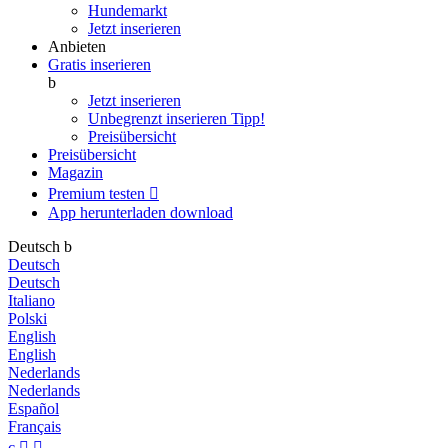
Hundemarkt
Jetzt inserieren
Anbieten
Gratis inserieren
b
Jetzt inserieren
Unbegrenzt inserieren
Tipp!
Preisübersicht
Preisübersicht
Magazin
Premium testen

App herunterladen
download
Deutsch
b
Deutsch
Deutsch
Italiano
Polski
English
English
Nederlands
Nederlands
Español
Français
c

