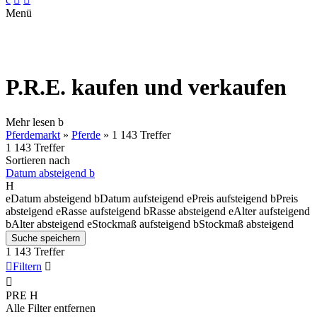
Menü
P.R.E. kaufen und verkaufen
Mehr lesen
b
Pferdemarkt
»
Pferde
»
1 143 Treffer
1 143 Treffer
Sortieren nach
Datum absteigend
b
H
e
Datum absteigend
b
Datum aufsteigend
e
Preis aufsteigend
b
Preis
absteigend
e
Rasse aufsteigend
b
Rasse absteigend
e
Alter aufsteigend
b
Alter absteigend
e
Stockmaß aufsteigend
b
Stockmaß absteigend
Suche speichern
1 143 Treffer

Filtern


PRE
H
Alle Filter entfernen