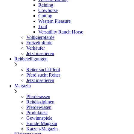
Reining
Cowhorse
Cutting
Western Pleasure
Trail
Versatility Ranch Horse
Voltigierpferde
Freizeitpferde
Verkäufer
Jetzt inserieren
Reitbeteiligungen
b
Reiter sucht Pferd
Pferd sucht Reiter
Jetzt inserieren
Magazin
b
Pferderassen
Reitdisziplinen
Pferdewissen
Produkttest
Gewinnspiele
Hunde-Magazin
Katzen-Magazin