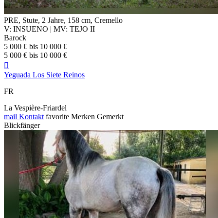
PRE, Stute, 2 Jahre, 158 cm, Cremello
V: INSUENO | MV: TEJO II
Barock
5 000 € bis 10 000 €
5 000 € bis 10 000 €

Yeguada Los Siete Reinos
FR
La Vespière-Friardel
mail
Kontakt
favorite
Merken
Gemerkt
Blickfänger