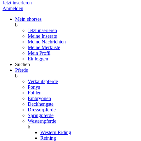
Jetzt inserieren
Anmelden
Mein ehorses
b
Jetzt inserieren
Meine Inserate
Meine Nachrichten
Meine Merkliste
Mein Profil
Einloggen
Suchen
Pferde
b
Verkaufspferde
Ponys
Fohlen
Embryonen
Deckhengste
Dressurpferde
Springpferde
Westernpferde
b
Western Riding
Reining