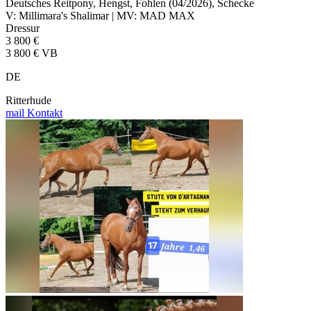
Deutsches Reitpony, Hengst, Fohlen (04/2026), Schecke
V: Millimara's Shalimar | MV: MAD MAX
Dressur
3 800 €
3 800 € VB
DE
Ritterhude
mail
Kontakt