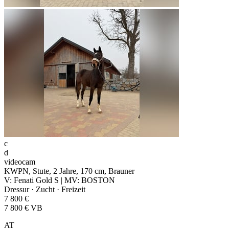
c
d
videocam
KWPN, Stute, 2 Jahre, 170 cm, Brauner
V: Fenati Gold S | MV: BOSTON
Dressur · Zucht · Freizeit
7 800 €
7 800 € VB
AT