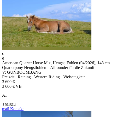
c
d
American Quarter Horse Mix, Hengst, Fohlen (04/2026), 148 cm
Quarterpony Hengstfohlen – Allrounder für die Zukunft
V: GUNBOOMBANG
Freizeit · Reining · Western Riding · Vielseitigkeit
3 600 €
3 600 € VB
AT
Thalgau
mail
Kontakt