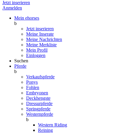
Jetzt inserieren
Anmelden
Mein ehorses
b
Jetzt inserieren
Meine Inserate
Meine Nachrichten
Meine Merkliste
Mein Profil
Einloggen
Suchen
Pferde
b
Verkaufspferde
Ponys
Fohlen
Embryonen
Deckhengste
Dressurpferde
Springpferde
Westernpferde
b
Western Riding
Reining