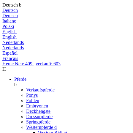
Deutsch
b
Deutsch
Deutsch
Italiano
Polski
English
English
Nederlands
Nederlands
Español
Français
Heute Neu: 409
|
verkauft: 603
H
Pferde
b
Verkaufspferde
Ponys
Fohlen
Embryonen
Deckhengste
Dressurpferde
Springpferde
Westernpferde
d
Western Riding