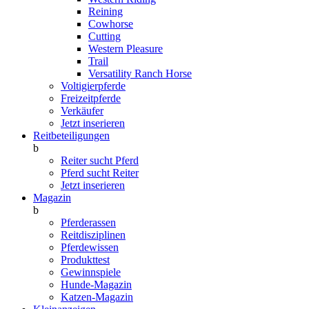
Reining
Cowhorse
Cutting
Western Pleasure
Trail
Versatility Ranch Horse
Voltigierpferde
Freizeitpferde
Verkäufer
Jetzt inserieren
Reitbeteiligungen
b
Reiter sucht Pferd
Pferd sucht Reiter
Jetzt inserieren
Magazin
b
Pferderassen
Reitdisziplinen
Pferdewissen
Produkttest
Gewinnspiele
Hunde-Magazin
Katzen-Magazin