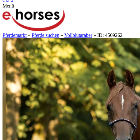
Menü
Pferdemarkt
»
Pferde suchen
»
Vollblutaraber
» ID: 4569262