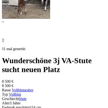
~

11 mal gemerkt
Wunderschöne 3j VA-Stute
sucht neuen Platz
8 500 €
8 500 €
Rasse
Vollblutaraber
Typ
Vollblut
Geschlecht
Stute
Alter
3 Jahre
Endmaß geschätzt
154 cm