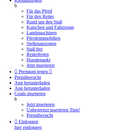
Kleinanzeigen
b
Für das Pferd
Für den Reiter
Rund um den Stall
Kutschen und Fahrzeuge
Landmaschinen
Pferdeimmobilien
Stellenanzeigen
Stall frei
Reiterferien
Hundemarkt
Jetzt inserieren

Premium testen

Preisübersicht
App herunterladen
App herunterladen
Gratis inserieren
b
Jetzt inserieren
Unbegrenzt inserieren
Tipp!
Preisübersicht

Einloggen
hier einloggen