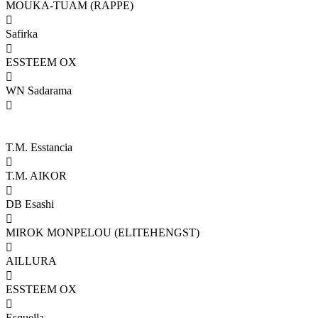
MOUKA-TUAM (RAPPE)

Safirka

ESSTEEM OX

WN Sadarama

T.M. Esstancia

T.M. AIKOR

DB Esashi

MIROK MONPELOU (ELITEHENGST)

AILLURA

ESSTEEM OX

Esquella