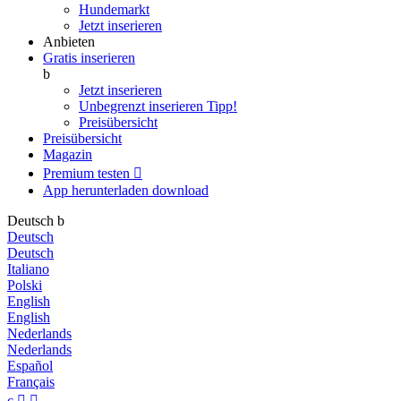
Hundemarkt
Jetzt inserieren
Anbieten
Gratis inserieren
b
Jetzt inserieren
Unbegrenzt inserieren
Tipp!
Preisübersicht
Preisübersicht
Magazin
Premium testen

App herunterladen
download
Deutsch
b
Deutsch
Deutsch
Italiano
Polski
English
English
Nederlands
Nederlands
Español
Français
c

