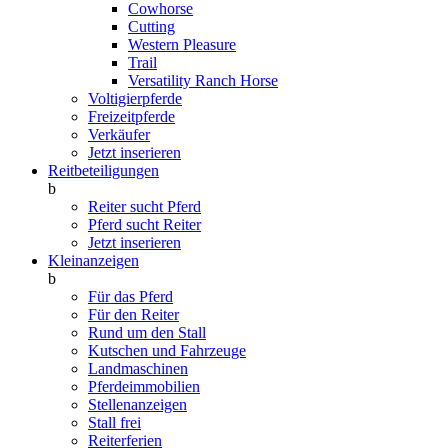
Cowhorse
Cutting
Western Pleasure
Trail
Versatility Ranch Horse
Voltigierpferde
Freizeitpferde
Verkäufer
Jetzt inserieren
Reitbeteiligungen
b
Reiter sucht Pferd
Pferd sucht Reiter
Jetzt inserieren
Kleinanzeigen
b
Für das Pferd
Für den Reiter
Rund um den Stall
Kutschen und Fahrzeuge
Landmaschinen
Pferdeimmobilien
Stellenanzeigen
Stall frei
Reiterferien