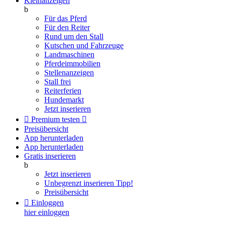
Kleinanzeigen
b
Für das Pferd
Für den Reiter
Rund um den Stall
Kutschen und Fahrzeuge
Landmaschinen
Pferdeimmobilien
Stellenanzeigen
Stall frei
Reiterferien
Hundemarkt
Jetzt inserieren

Premium testen

Preisübersicht
App herunterladen
App herunterladen
Gratis inserieren
b
Jetzt inserieren
Unbegrenzt inserieren
Tipp!
Preisübersicht

Einloggen
hier einloggen