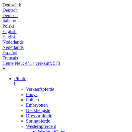
Deutsch
b
Deutsch
Deutsch
Italiano
Polski
English
English
Nederlands
Nederlands
Español
Français
Heute Neu: 441
|
verkauft: 573
H
Pferde
b
Verkaufspferde
Ponys
Fohlen
Embryonen
Deckhengste
Dressurpferde
Springpferde
Westernpferde
d
Western Riding