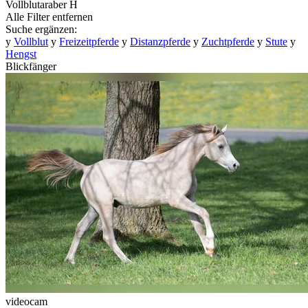
Vollblutaraber
H
Alle Filter entfernen
Suche ergänzen:
y
Vollblut
y
Freizeitpferde
y
Distanzpferde
y
Zuchtpferde
y
Stute
y
Hengst
Blickfänger
videocam