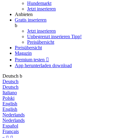
Hundemarkt
Jetzt inserieren
Anbieten
Gratis inserieren
b
Jetzt inserieren
Unbegrenzt inserieren
Tipp!
Preisübersicht
Preisübersicht
Magazin
Premium testen

App herunterladen
download
Deutsch
b
Deutsch
Deutsch
Italiano
Polski
English
English
Nederlands
Nederlands
Español
Français
c

