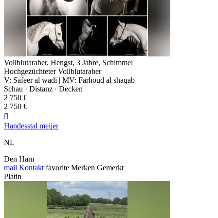
Vollblutaraber, Hengst, 3 Jahre, Schimmel
Hochgezüchteter Vollblutaraber
V: Safeer al wadi | MV: Farhoud al shaqab
Schau · Distanz · Decken
2 750 €
2 750 €

Handesstal meijer
NL
Den Ham
mail
Kontakt
favorite
Merken
Gemerkt
Platin