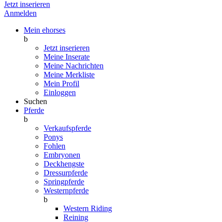
Jetzt inserieren
Anmelden
Mein ehorses
b
Jetzt inserieren
Meine Inserate
Meine Nachrichten
Meine Merkliste
Mein Profil
Einloggen
Suchen
Pferde
b
Verkaufspferde
Ponys
Fohlen
Embryonen
Deckhengste
Dressurpferde
Springpferde
Westernpferde
b
Western Riding
Reining