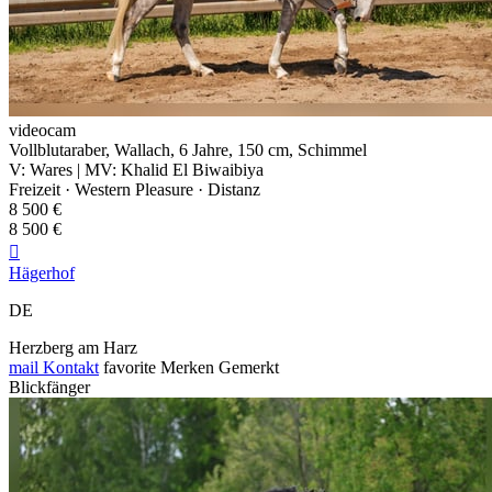
videocam
Vollblutaraber, Wallach, 6 Jahre, 150 cm, Schimmel
V: Wares | MV: Khalid El Biwaibiya
Freizeit · Western Pleasure · Distanz
8 500 €
8 500 €

Hägerhof
DE
Herzberg am Harz
mail
Kontakt
favorite
Merken
Gemerkt
Blickfänger