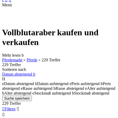
Menü
Vollblutaraber kaufen und
verkaufen
Mehr lesen
b
Pferdemarkt
»
Pferde
»
229 Treffer
229 Treffer
Sortieren nach
Datum absteigend
b
H
e
Datum absteigend
b
Datum aufsteigend
e
Preis aufsteigend
b
Preis
absteigend
e
Rasse aufsteigend
b
Rasse absteigend
e
Alter aufsteigend
b
Alter absteigend
e
Stockmaß aufsteigend
b
Stockmaß absteigend
Suche speichern
229 Treffer

Filtern

