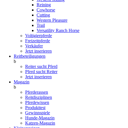
Reining
Cowhorse
Cutting
Western Pleasure
Trail
Versatility Ranch Horse
Voltigierpferde
Freizeitpferde
Verkäufer
Jetzt inserieren
Reitbeteiligungen
b
Reiter sucht Pferd
Pferd sucht Reiter
Jetzt inserieren
Magazin
b
Pferderassen
Reitdisziplinen
Pferdewissen
Produkttest
Gewinnspiele
Hunde-Magazin
Katzen-Magazin