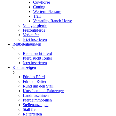
Cowhorse
Cutting
Western Pleasure
Trail
Versatility Ranch Horse
Voltigierpferde
Freizeitpferde
Verkäufer
Jetzt inserieren
Reitbeteiligungen
b
Reiter sucht Pferd
Pferd sucht Reiter
Jetzt inserieren
Kleinanzeigen
b
Für das Pferd
Für den Reiter
Rund um den Stall
Kutschen und Fahrzeuge
Landmaschinen
Pferdeimmobilien
Stellenanzeigen
Stall frei
Reiterferien