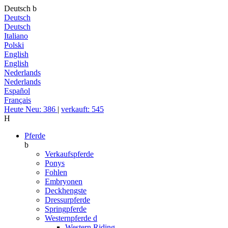
Deutsch
b
Deutsch
Deutsch
Italiano
Polski
English
English
Nederlands
Nederlands
Español
Français
Heute Neu: 386
|
verkauft: 545
H
Pferde
b
Verkaufspferde
Ponys
Fohlen
Embryonen
Deckhengste
Dressurpferde
Springpferde
Westernpferde
d
Western Riding