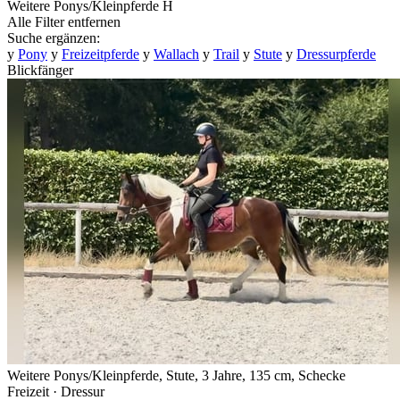
Weitere Ponys/Kleinpferde
H
Alle Filter entfernen
Suche ergänzen:
y
Pony
y
Freizeitpferde
y
Wallach
y
Trail
y
Stute
y
Dressurpferde
Blickfänger
Weitere Ponys/Kleinpferde, Stute, 3 Jahre, 135 cm, Schecke
Freizeit · Dressur