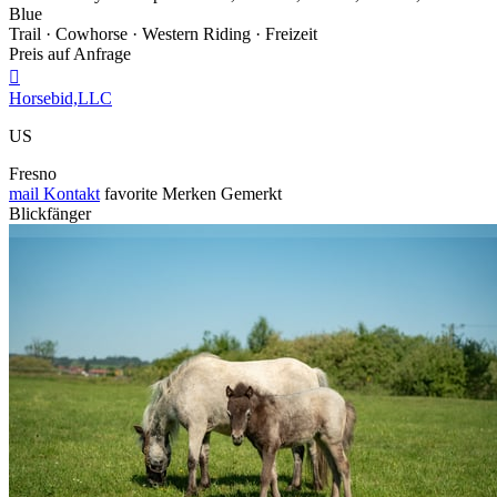
Blue
Trail · Cowhorse · Western Riding · Freizeit
Preis auf Anfrage

Horsebid,LLC
US
Fresno
mail
Kontakt
favorite
Merken
Gemerkt
Blickfänger