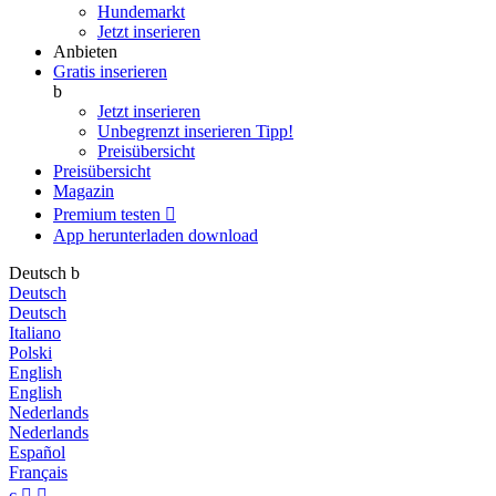
Hundemarkt
Jetzt inserieren
Anbieten
Gratis inserieren
b
Jetzt inserieren
Unbegrenzt inserieren
Tipp!
Preisübersicht
Preisübersicht
Magazin
Premium testen

App herunterladen
download
Deutsch
b
Deutsch
Deutsch
Italiano
Polski
English
English
Nederlands
Nederlands
Español
Français
c

