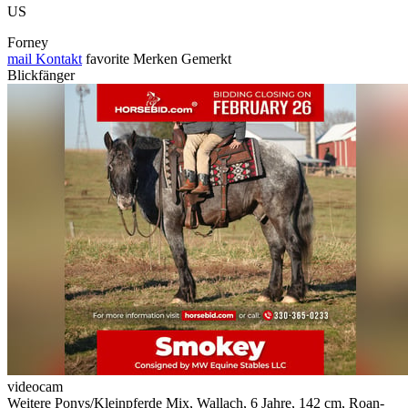
US
Forney
mail
Kontakt
favorite
Merken
Gemerkt
Blickfänger
videocam
Weitere Ponys/Kleinpferde Mix, Wallach, 6 Jahre, 142 cm, Roan-