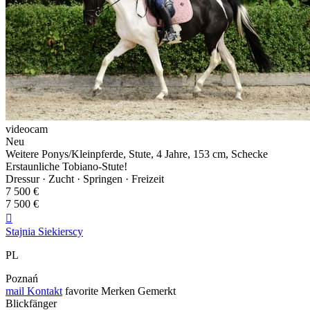
videocam
Neu
Weitere Ponys/Kleinpferde, Stute, 4 Jahre, 153 cm, Schecke
Erstaunliche Tobiano-Stute!
Dressur · Zucht · Springen · Freizeit
7 500 €
7 500 €

Stajnia Siekierscy
PL
Poznań
mail
Kontakt
favorite
Merken
Gemerkt
Blickfänger