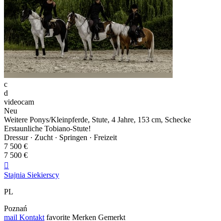
c
d
videocam
Neu
Weitere Ponys/Kleinpferde, Stute, 4 Jahre, 153 cm, Schecke
Erstaunliche Tobiano-Stute!
Dressur · Zucht · Springen · Freizeit
7 500 €
7 500 €

Stajnia Siekierscy
PL
Poznań
mail
Kontakt
favorite
Merken
Gemerkt