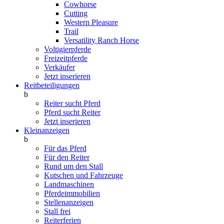
Cowhorse
Cutting
Western Pleasure
Trail
Versatility Ranch Horse
Voltigierpferde
Freizeitpferde
Verkäufer
Jetzt inserieren
Reitbeteiligungen
b
Reiter sucht Pferd
Pferd sucht Reiter
Jetzt inserieren
Kleinanzeigen
b
Für das Pferd
Für den Reiter
Rund um den Stall
Kutschen und Fahrzeuge
Landmaschinen
Pferdeimmobilien
Stellenanzeigen
Stall frei
Reiterferien