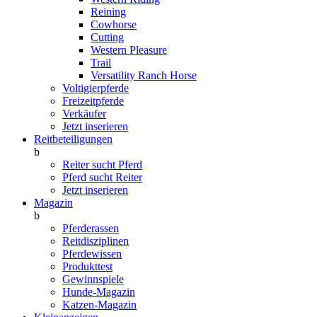
Reining
Cowhorse
Cutting
Western Pleasure
Trail
Versatility Ranch Horse
Voltigierpferde
Freizeitpferde
Verkäufer
Jetzt inserieren
Reitbeteiligungen
b
Reiter sucht Pferd
Pferd sucht Reiter
Jetzt inserieren
Magazin
b
Pferderassen
Reitdisziplinen
Pferdewissen
Produkttest
Gewinnspiele
Hunde-Magazin
Katzen-Magazin