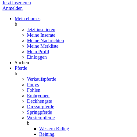
Jetzt inserieren
Anmelden
Mein ehorses
b
Jetzt inserieren
Meine Inserate
Meine Nachrichten
Meine Merkliste
Mein Profil
Einloggen
Suchen
Pferde
b
Verkaufspferde
Ponys
Fohlen
Embryonen
Deckhengste
Dressurpferde
Springpferde
Westernpferde
b
Western Riding
Reining