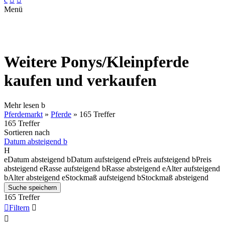
Menü
Weitere Ponys/Kleinpferde
kaufen und verkaufen
Mehr lesen
b
Pferdemarkt
»
Pferde
»
165 Treffer
165 Treffer
Sortieren nach
Datum absteigend
b
H
e
Datum absteigend
b
Datum aufsteigend
e
Preis aufsteigend
b
Preis
absteigend
e
Rasse aufsteigend
b
Rasse absteigend
e
Alter aufsteigend
b
Alter absteigend
e
Stockmaß aufsteigend
b
Stockmaß absteigend
Suche speichern
165 Treffer

Filtern

