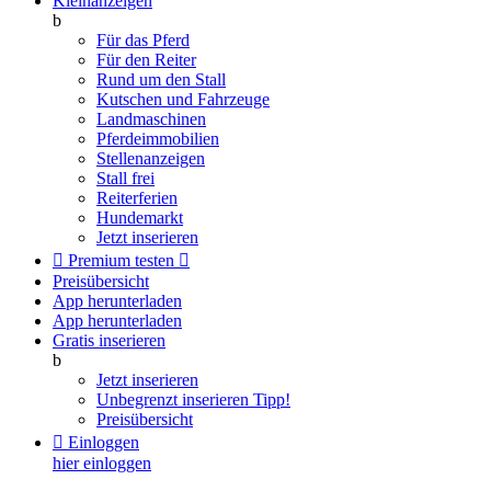
Kleinanzeigen
b
Für das Pferd
Für den Reiter
Rund um den Stall
Kutschen und Fahrzeuge
Landmaschinen
Pferdeimmobilien
Stellenanzeigen
Stall frei
Reiterferien
Hundemarkt
Jetzt inserieren

Premium testen

Preisübersicht
App herunterladen
App herunterladen
Gratis inserieren
b
Jetzt inserieren
Unbegrenzt inserieren
Tipp!
Preisübersicht

Einloggen
hier einloggen