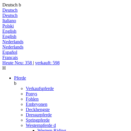
Deutsch
b
Deutsch
Deutsch
Italiano
Polski
English
English
Nederlands
Nederlands
Español
Français
Heute Neu: 358
|
verkauft: 598
H
Pferde
b
Verkaufspferde
Ponys
Fohlen
Embryonen
Deckhengste
Dressurpferde
Springpferde
Westernpferde
d
Western Riding