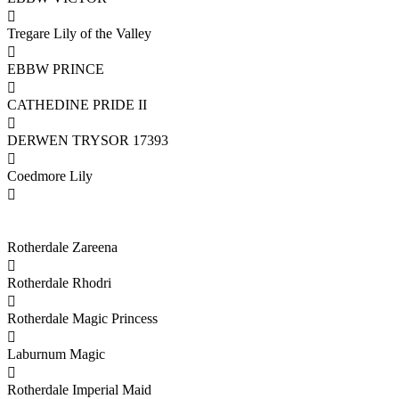

Tregare Lily of the Valley

EBBW PRINCE

CATHEDINE PRIDE II

DERWEN TRYSOR 17393

Coedmore Lily

Rotherdale Zareena

Rotherdale Rhodri

Rotherdale Magic Princess

Laburnum Magic

Rotherdale Imperial Maid