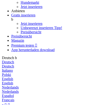
Hundemarkt
Jetzt inserieren
Anbieten
Gratis inserieren
b
Jetzt inserieren
Unbegrenzt inserieren
Tipp!
Preisübersicht
Preisübersicht
Magazin
Premium testen

App herunterladen
download
Deutsch
b
Deutsch
Deutsch
Italiano
Polski
English
English
Nederlands
Nederlands
Español
Français
c

