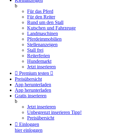
Kleinanzeigen
b
Für das Pferd
Für den Reiter
Rund um den Stall
Kutschen und Fahrzeuge
Landmaschinen
Pferdeimmobilien
Stellenanzeigen
Stall frei
Reiterferien
Hundemarkt
Jetzt inserieren

Premium testen

Preisübersicht
App herunterladen
App herunterladen
Gratis inserieren
b
Jetzt inserieren
Unbegrenzt inserieren
Tipp!
Preisübersicht

Einloggen
hier einloggen