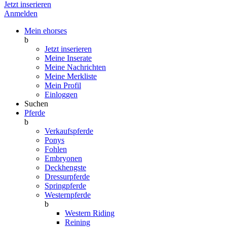
Jetzt inserieren
Anmelden
Mein ehorses
b
Jetzt inserieren
Meine Inserate
Meine Nachrichten
Meine Merkliste
Mein Profil
Einloggen
Suchen
Pferde
b
Verkaufspferde
Ponys
Fohlen
Embryonen
Deckhengste
Dressurpferde
Springpferde
Westernpferde
b
Western Riding
Reining