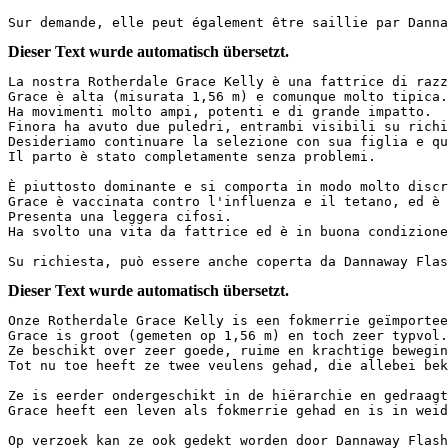
Sur demande, elle peut également être saillie par Dann
Dieser Text wurde automatisch übersetzt.
La nostra Rotherdale Grace Kelly è una fattrice di razz
Grace è alta (misurata 1,56 m) e comunque molto tipica.
Ha movimenti molto ampi, potenti e di grande impatto.  

Finora ha avuto due puledri, entrambi visibili su richi
Desideriamo continuare la selezione con sua figlia e qu
Il parto è stato completamente senza problemi.  

È piuttosto dominante e si comporta in modo molto discr
Grace è vaccinata contro l'influenza e il tetano, ed è 
Presenta una leggera cifosi.  

Ha svolto una vita da fattrice ed è in buona condizione
Su richiesta, può essere anche coperta da Dannaway Flas
Dieser Text wurde automatisch übersetzt.
Onze Rotherdale Grace Kelly is een fokmerrie geïmporteer
Grace is groot (gemeten op 1,56 m) en toch zeer typvol. 
Ze beschikt over zeer goede, ruime en krachtige beweging
Tot nu toe heeft ze twee veulens gehad, die allebei bek
Ze is eerder ondergeschikt in de hiërarchie en gedraagt
Grace heeft een leven als fokmerrie gehad en is in weide
Op verzoek kan ze ook gedekt worden door Dannaway Flash