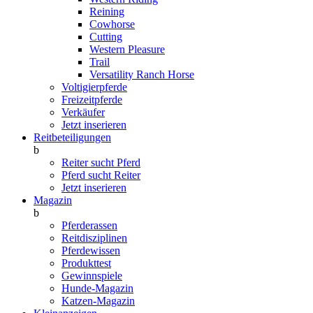
Reining
Cowhorse
Cutting
Western Pleasure
Trail
Versatility Ranch Horse
Voltigierpferde
Freizeitpferde
Verkäufer
Jetzt inserieren
Reitbeteiligungen
b
Reiter sucht Pferd
Pferd sucht Reiter
Jetzt inserieren
Magazin
b
Pferderassen
Reitdisziplinen
Pferdewissen
Produkttest
Gewinnspiele
Hunde-Magazin
Katzen-Magazin