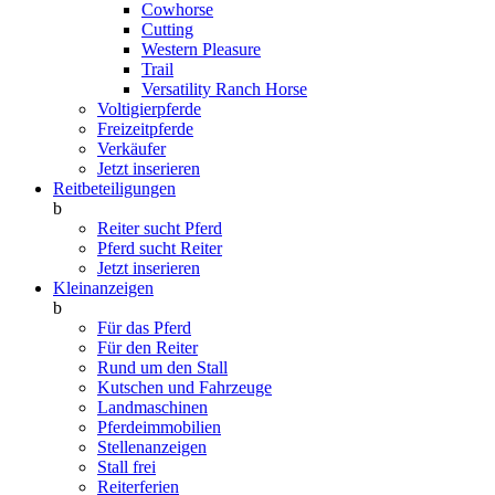
Cowhorse
Cutting
Western Pleasure
Trail
Versatility Ranch Horse
Voltigierpferde
Freizeitpferde
Verkäufer
Jetzt inserieren
Reitbeteiligungen
b
Reiter sucht Pferd
Pferd sucht Reiter
Jetzt inserieren
Kleinanzeigen
b
Für das Pferd
Für den Reiter
Rund um den Stall
Kutschen und Fahrzeuge
Landmaschinen
Pferdeimmobilien
Stellenanzeigen
Stall frei
Reiterferien