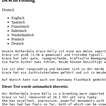
Deutsch
Englisch
Spanisch
Französisch
Italienisch
Niederländisch
Polnisch
Deutsch
Unsere Rotherdale Grace Kelly ist eine aus Wales importi
Grace ist groß (1,56 m gemessen) und trotzdem typvoll. 

Grace hat sehr gute, raumgreifende, kraftvolle Bewegunge
Sie hatte bisher zwei Fohlen, beide können besichtigt w
Sie ist eher rangniedrig und benimmt sich in der Herde 
Grace hat ein Zuchtstutenleben geführt und ist in Weideko
Auf Wunsch kann sie auch von Dannaway Flashback gedeck
Dieser Text wurde automatisch übersetzt.
Our Rotherdale Grace Kelly is a breeding mare imported f
Grace is tall (measured at 16.1 hh) yet very typey.  

She has excellent, expressive, powerful movements with a
She has had two foals so far, both of which can be view