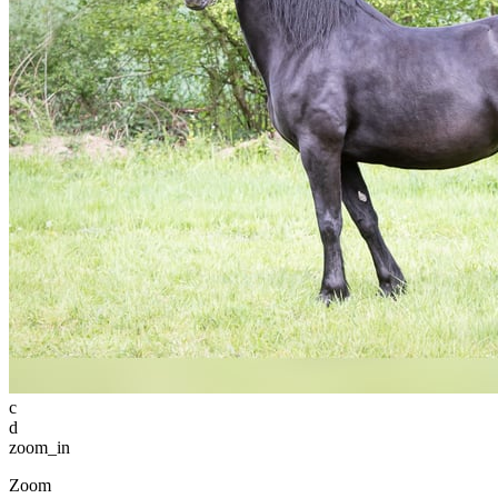
c
d
zoom_in
Zoom