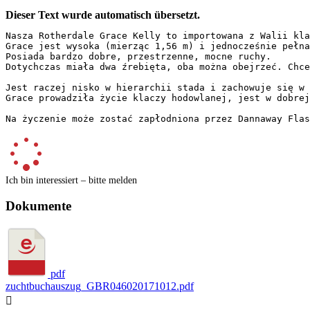
Dieser Text wurde automatisch übersetzt.
Nasza Rotherdale Grace Kelly to importowana z Walii kla
Grace jest wysoka (mierząc 1,56 m) i jednocześnie pełna
Posiada bardzo dobre, przestrzenne, mocne ruchy.  

Dotychczas miała dwa źrebięta, oba można obejrzeć. Chce
Jest raczej nisko w hierarchii stada i zachowuje się w 
Grace prowadziła życie klaczy hodowlanej, jest w dobrej
Na życzenie może zostać zapłodniona przez Dannaway Flas
Ich bin interessiert – bitte melden
Dokumente
pdf
zuchtbuchauszug_GBR046020171012.pdf
