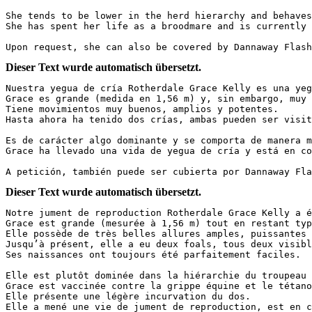
She tends to be lower in the herd hierarchy and behaves
She has spent her life as a broodmare and is currently i
Upon request, she can also be covered by Dannaway Flash
Dieser Text wurde automatisch übersetzt.
Nuestra yegua de cría Rotherdale Grace Kelly es una yeg
Grace es grande (medida en 1,56 m) y, sin embargo, muy 
Tiene movimientos muy buenos, amplios y potentes.  

Hasta ahora ha tenido dos crías, ambas pueden ser visit
Es de carácter algo dominante y se comporta de manera m
Grace ha llevado una vida de yegua de cría y está en co
A petición, también puede ser cubierta por Dannaway Fla
Dieser Text wurde automatisch übersetzt.
Notre jument de reproduction Rotherdale Grace Kelly a ét
Grace est grande (mesurée à 1,56 m) tout en restant typé
Elle possède de très belles allures amples, puissantes e
Jusqu’à présent, elle a eu deux foals, tous deux visibl
Ses naissances ont toujours été parfaitement faciles.  

Elle est plutôt dominée dans la hiérarchie du troupeau 
Grace est vaccinée contre la grippe équine et le tétanos
Elle présente une légère incurvation du dos.  

Elle a mené une vie de jument de reproduction, est en co