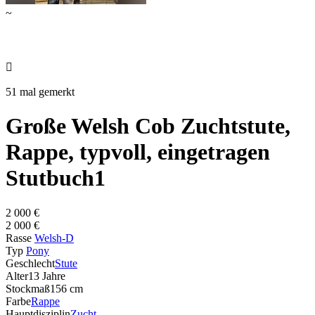
~

51 mal gemerkt
Große Welsh Cob Zuchtstute,
Rappe, typvoll, eingetragen
Stutbuch1
2 000 €
2 000 €
Rasse
Welsh-D
Typ
Pony
Geschlecht
Stute
Alter
13 Jahre
Stockmaß
156 cm
Farbe
Rappe
Hauptdisziplin
Zucht