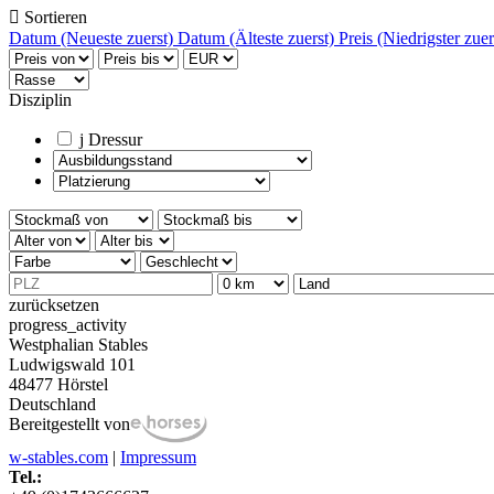

Sortieren
Datum (Neueste zuerst)
Datum (Älteste zuerst)
Preis (Niedrigster zue
Disziplin
j
Dressur
zurücksetzen
progress_activity
Westphalian Stables
Ludwigswald 101
48477 Hörstel
Deutschland
Bereitgestellt von
w-stables.com
|
Impressum
Tel.: