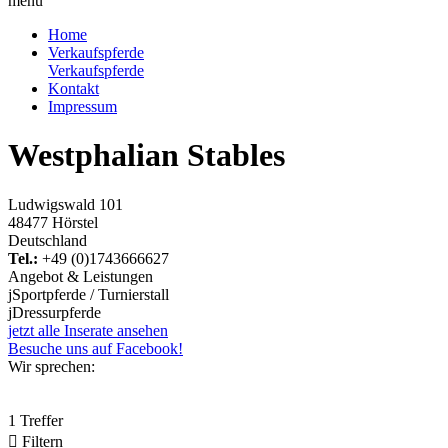
menu
Home
Verkaufspferde
Verkaufspferde
Kontakt
Impressum
Westphalian Stables
Ludwigswald 101
48477 Hörstel
Deutschland
Tel.:
+49 (0)1743666627
Angebot & Leistungen
j
Sportpferde / Turnierstall
j
Dressurpferde
jetzt alle Inserate ansehen
Besuche uns auf Facebook!
Wir sprechen:
1 Treffer

Filtern