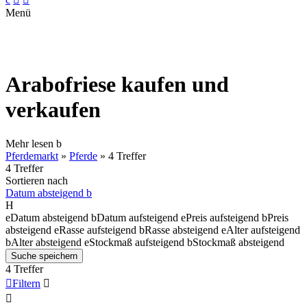
Menü
Arabofriese kaufen und
verkaufen
Mehr lesen
b
Pferdemarkt
»
Pferde
»
4 Treffer
4 Treffer
Sortieren nach
Datum absteigend
b
H
e
Datum absteigend
b
Datum aufsteigend
e
Preis aufsteigend
b
Preis
absteigend
e
Rasse aufsteigend
b
Rasse absteigend
e
Alter aufsteigend
b
Alter absteigend
e
Stockmaß aufsteigend
b
Stockmaß absteigend
Suche speichern
4 Treffer

Filtern

