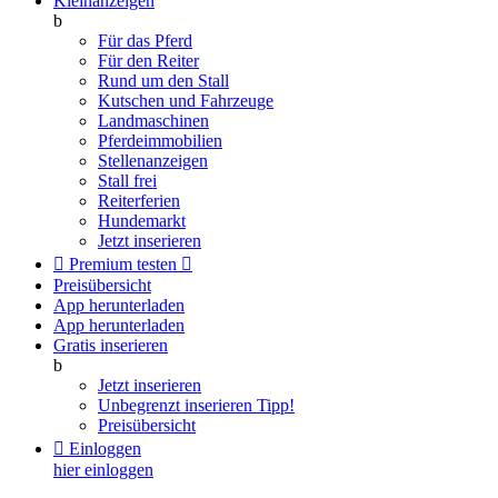
Kleinanzeigen
b
Für das Pferd
Für den Reiter
Rund um den Stall
Kutschen und Fahrzeuge
Landmaschinen
Pferdeimmobilien
Stellenanzeigen
Stall frei
Reiterferien
Hundemarkt
Jetzt inserieren

Premium testen

Preisübersicht
App herunterladen
App herunterladen
Gratis inserieren
b
Jetzt inserieren
Unbegrenzt inserieren
Tipp!
Preisübersicht

Einloggen
hier einloggen