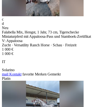
c
d
Neu
Falabella Mix, Hengst, 1 Jahr, 73 cm, Tigerschecke
Miniaturpferd mit Appaloosa-Pass und Stamboek-Zertifikat
V: Appaloosa
Zucht · Versatility Ranch Horse · Schau · Freizeit
1 000 €
1 000 €
IT
Solarino
mail
Kontakt
favorite
Merken
Gemerkt
Platin