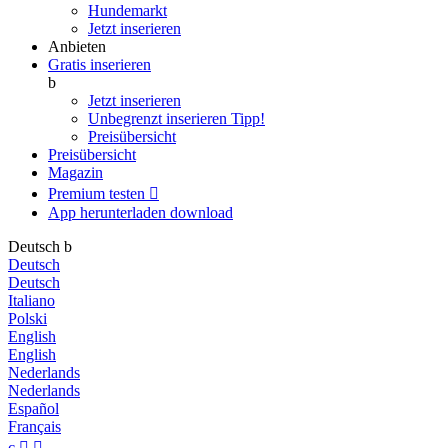
Hundemarkt
Jetzt inserieren
Anbieten
Gratis inserieren
b
Jetzt inserieren
Unbegrenzt inserieren
Tipp!
Preisübersicht
Preisübersicht
Magazin
Premium testen

App herunterladen
download
Deutsch
b
Deutsch
Deutsch
Italiano
Polski
English
English
Nederlands
Nederlands
Español
Français
c

