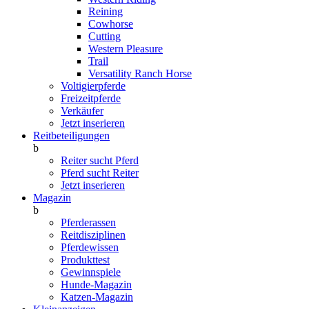
Reining
Cowhorse
Cutting
Western Pleasure
Trail
Versatility Ranch Horse
Voltigierpferde
Freizeitpferde
Verkäufer
Jetzt inserieren
Reitbeteiligungen
b
Reiter sucht Pferd
Pferd sucht Reiter
Jetzt inserieren
Magazin
b
Pferderassen
Reitdisziplinen
Pferdewissen
Produkttest
Gewinnspiele
Hunde-Magazin
Katzen-Magazin