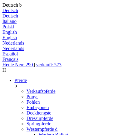
Deutsch
b
Deutsch
Deutsch
Italiano
Polski
English
English
Nederlands
Nederlands
Español
Français
Heute Neu: 290
|
verkauft: 573
H
Pferde
b
Verkaufspferde
Ponys
Fohlen
Embryonen
Deckhengste
Dressurpferde
Springpferde
Westernpferde
d
Western Riding