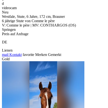
d
videocam
Neu
Westfale, Stute, 6 Jahre, 172 cm, Brauner
6 jährige Stute von Comme le père
V: Comme le père | MV: CONTHARGOS (OS)
Springen
Preis auf Anfrage
DE
Lienen
mail
Kontakt
favorite
Merken
Gemerkt
Gold