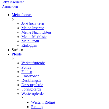
Jetzt inserieren
Anmelden
Mein ehorses
b
Jetzt inserieren
Meine Inserate
Meine Nachrichten
Meine Merkliste
Mein Profil
Einloggen
Suchen
Pferde
b
Verkaufspferde
Ponys
Fohlen
Embryonen
Deckhengste
Dressurpferde
Springpferde
Westernpferde
b
Western Riding
Reining