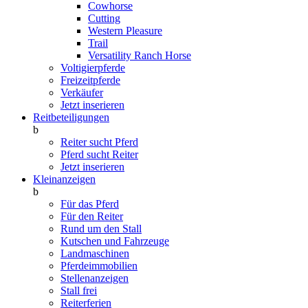
Cowhorse
Cutting
Western Pleasure
Trail
Versatility Ranch Horse
Voltigierpferde
Freizeitpferde
Verkäufer
Jetzt inserieren
Reitbeteiligungen
b
Reiter sucht Pferd
Pferd sucht Reiter
Jetzt inserieren
Kleinanzeigen
b
Für das Pferd
Für den Reiter
Rund um den Stall
Kutschen und Fahrzeuge
Landmaschinen
Pferdeimmobilien
Stellenanzeigen
Stall frei
Reiterferien