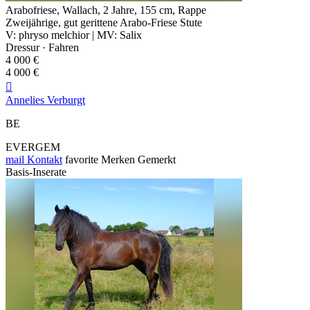
Arabofriese, Wallach, 2 Jahre, 155 cm, Rappe
Zweijährige, gut gerittene Arabo-Friese Stute
V: phryso melchior | MV: Salix
Dressur · Fahren
4 000 €
4 000 €

Annelies Verburgt
BE
EVERGEM
mail
Kontakt
favorite
Merken
Gemerkt
Basis-Inserate